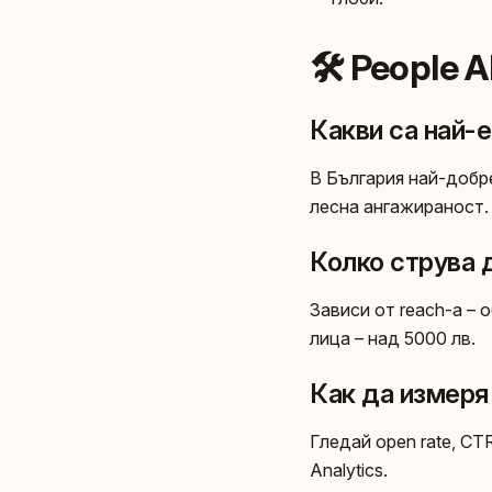
🛠️ People 
Какви са най-
В България най-добр
лесна ангажираност.
Колко струва 
Зависи от reach-а – 
лица – над 5000 лв.
Как да измеря
Гледай open rate, C
Analytics.