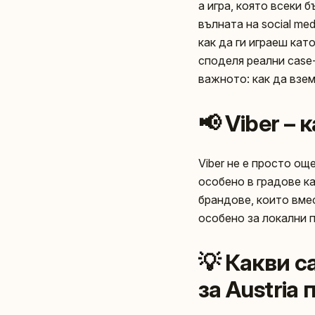
а игра, която всеки 
вълната на social me
как да ги играеш кат
споделя реални case
важното: как да взем
📢 Viber –
Viber не е просто ощ
особено в градове к
брандове, които вмес
особено за локални 
💡 Какви с
за Austria 