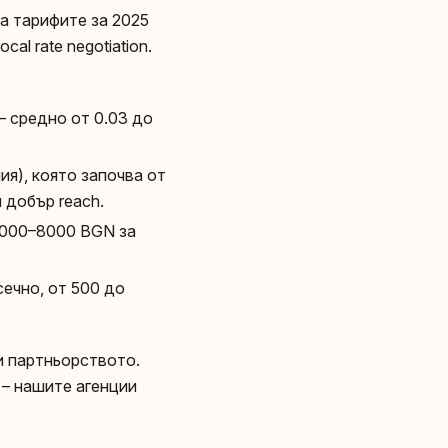
 а тарифите за 2025
al rate negotiation.
– средно от 0.03 до
ия), която започва от
 добър reach.
3000–8000 BGN за
сечно, от 500 до
 и партньорството.
я – нашите агенции