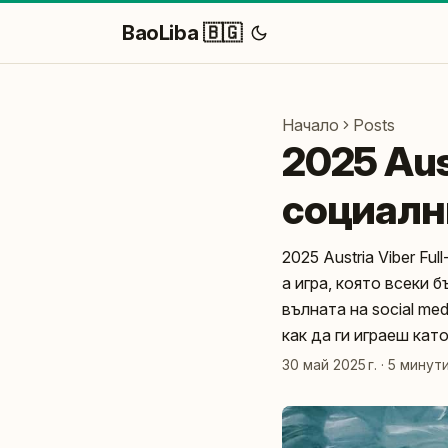
BaoLiba 🇧🇬
Начало
Posts
2025 Aus
социалн
2025 Austria Viber Fu
а игра, която всеки 
вълната на social me
как да ги играеш като 
30 май 2025 г.
·
5 минут