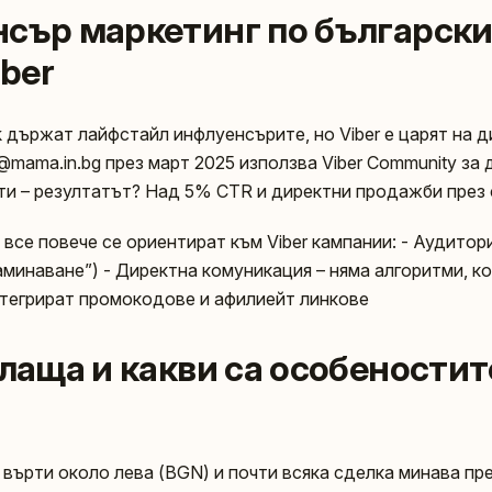
сър маркетинг по български 
iber
ok държат лайфстайл инфлуенсърите, но Viber e царят на д
mama.in.bg през март 2025 използва Viber Community за 
ти – резултатът? Над 5% CTR и директни продажби през 
все повече се ориентират към Viber кампании: - Аудитор
аминаване”) - Директна комуникация – няма алгоритми, к
интегрират промокодове и афилиейт линкове
плаща и какви са особеностит
 върти около лева (BGN) и почти всяка сделка минава пр