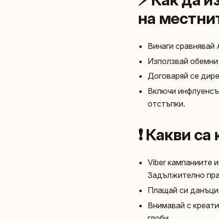
на местни
Винаги сравнявай A
Използвай обемни 
Договаряй се дирек
Включи инфлуенсър
отстъпки.
❗️ Какви с
Viber кампаниите 
Задължително прав
Плащай си данъцит
Внимавай с креат
глоби.