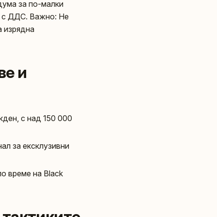
дума за по-малки
 с ДДС. Важно: Не
а изрядна
ве и
кден, с над 150 000
нал за ексклузивни
по време на Black
– тактиките