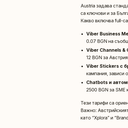
Austria задава станд
са ключови и за Бълга
Какво включва full-ca
Viber Business M
0.07 BGN на съоб
Viber Channels &
12 BGN за Австрия
Viber Stickers с 
кампания, зависи 
Chatbots и автом
2500 BGN за SME 
Тези тарифи са ориен
Важно: Австрийският 
като “Xplora” и “Bran