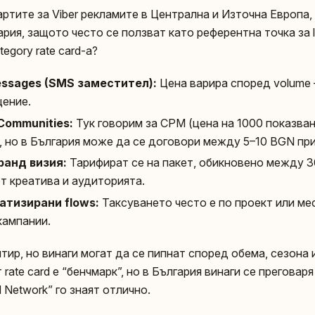
артите за Viber рекламите в Централна и Източна Европа,
рия, защото често се ползват като референтна точка за loc
tegory rate card-а?
essages (SMS заместител):
Цена варира според volume 
щение.
 Communities:
Тук говорим за CPM (цена на 1000 показван
, но в България може да се договори между 5–10 BGN при
бранд визия:
Тарифират се на пакет, обикновено между 
от креатива и аудиторията.
атизирани flows:
Таксуването често е по проект или ме
кампании.
тир, но винаги могат да се пипнат според обема, сезона
rate card е “бенчмарк”, но в България винаги се преговар
d Network” го знаят отлично.