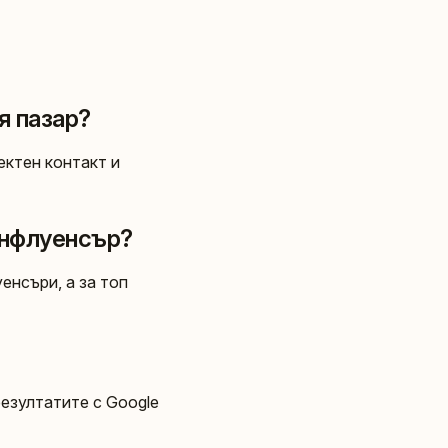
я пазар?
ектен контакт и
инфлуенсър?
енсъри, а за топ
резултатите с Google