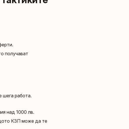
ферти.
то получават
е шега работа.
ия над 1000 лв.
ащото КЗП може да те