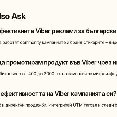
Also Ask
ефективните Viber реклами за български
е работят community кампаниите и бранд стикерите – дир
да промотирам продукт във Viber чрез 
обикновено от 400 до 3000 лв. на кампания за микроинфлу
 ефективността на Viber кампанията си?
TR и директни продажби. Интегрирай UTM тагове и следи 