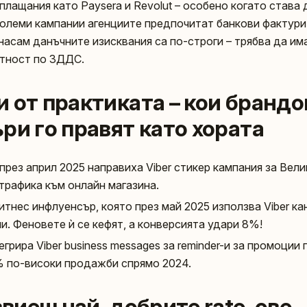
лащания като Paysera и Revolut – особено когато става 
големи кампании агенциите предпочитат банкови фактури
 насам данъчните изисквания са по-строги – трябва да им
етност по ЗДДС.
 от практиката – кои брандо
ри го правят като хората
през април 2025 направиха Viber стикер кампания за Вели
 трафика към онлайн магазина.
итнес инфлуенсър, която през май 2025 използва Viber ка
и. Феновете ѝ се кефят, а конверсията удари 8%!
егрира Viber business messages за reminder-и за промоции 
2% по-високи продажби спрямо 2024.
извиеш най-добрите rate-ове 