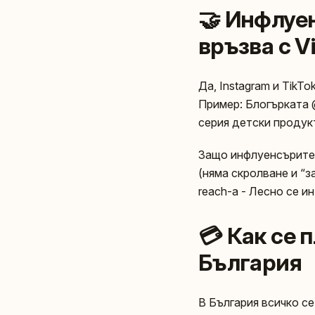
🤝 Инфлуен
връзва с V
Да, Instagram и TikT
Пример: Блогърката @
серия детски продук
Защо инфлуенсърите 
(няма скролване и “з
reach-а - Лесно се 
💳 Как се 
България
В България всичко се