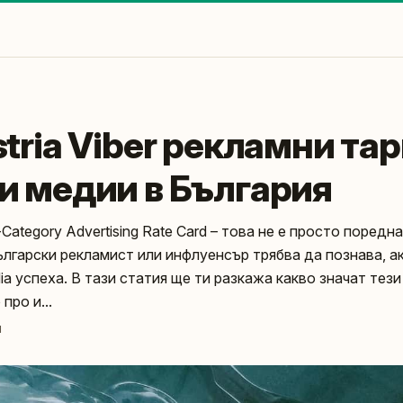
tria Viber рекламни та
и медии в България
ll-Category Advertising Rate Card – това не е просто поред
български рекламист или инфлуенсър трябва да познава, а
dia успеха. В тази статия ще ти разкажа какво значат тези
про и...
и