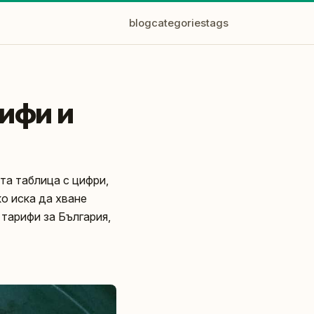
blog
categories
tags
рифи и
ната таблица с цифри,
ко иска да хване
 тарифи за България,