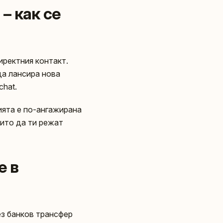
– как се
иректния контакт.
да лансира нова
chat.
ията е по-ангажирана
оито да ти режат
е в
ез банков трансфер