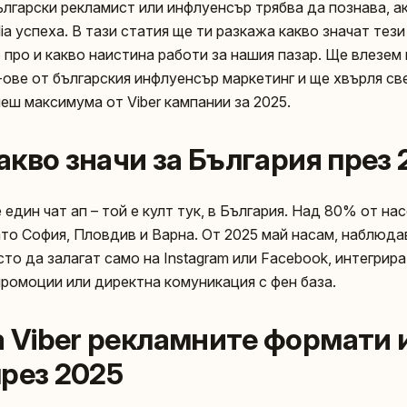
български рекламист или инфлуенсър трябва да познава, а
dia успеха. В тази статия ще ти разкажа какво значат тези
о про и какво наистина работи за нашия пазар. Ще влезем
-ове от българския инфлуенсър маркетинг и ще хвърля св
еш максимума от Viber кампании за 2025.
 какво значи за България през
е един чат ап – той е култ тук, в България. Над 80% от на
ато София, Пловдив и Варна. От 2025 май насам, наблюда
то да залагат само на Instagram или Facebook, интегрират
промоции или директна комуникация с фен база.
а Viber рекламните формати и
през 2025