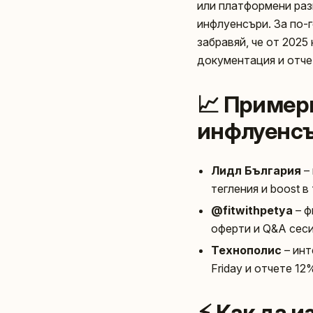
или платформени разп
инфлуенсъри. За по-
забравяй, че от 2025
документация и отч
📈 Примери
инфлуенсъ
Лидл България
– 
тегления и boost в
@fitwithpetya
– ф
оферти и Q&A сеси
Технополис
– инт
Friday и отчете 1
⚡️ Как да 