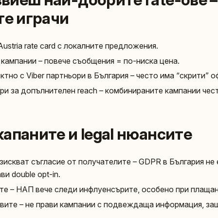
те играчи
ustria rate card с локалните предложения.
кампании – повече съобщения = по-ниска цена.
тно с Viber партньори в България – често има “скрити” о
и за допълнителен reach – комбинираните кампании чес
а капаните и legal нюансите
изискват съгласие от получателите – GDPR в България не 
и double opt-in.
е – НАП вече следи инфлуенсърите, особено при плащан
ивите – не прави кампании с подвеждаща информация, з