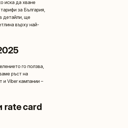
ко иска да хване
 тарифи за България,
 в детайли, ще
етлина върху най-
 2025
селението го ползва,
ваме ръст на
 и Viber кампании –
 rate card