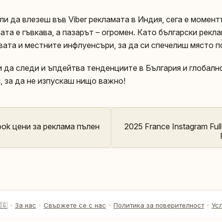
и да влезеш във Viber рекламата в Индия, сега е момент
та е гъвкава, а пазарът – огромен. Като български рекла
вата и местните инфлуенсъри, за да си спечелиш място п
 да следи и ъпдейтва тенденциите в България и глобалн
, за да не изпускаш нищо важно!
ok цени за реклама пълен
2025 France Instagram Full
🇬
·
За нас
·
Свържете се с нас
·
Политика за поверителност
·
Ус