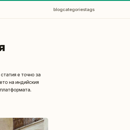
blog
categories
tags
я
 статия е точно за
ето на индийския
а платформата.