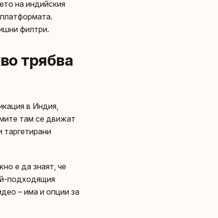
ето на индийския
а платформата.
лишни филтри.
кво трябва
икация в Индия,
амите там се движат
и таргетирани
но е да знаят, че
най-подходящия
део – има и опции за