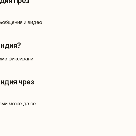
ндия през
съобщения и видео
Индия?
 има фиксирани
Индия чрез
еми може да се