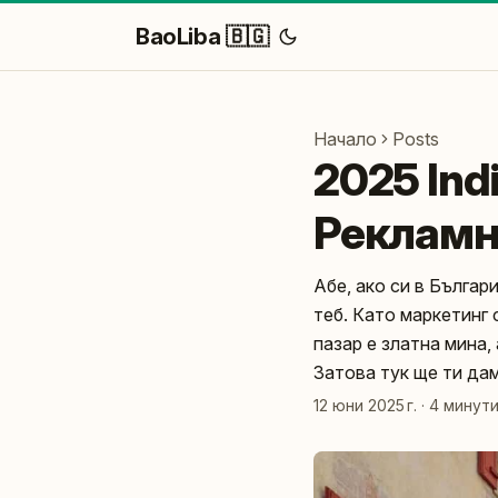
BaoLiba 🇧🇬
Начало
Posts
2025 Ind
Рекламн
Абе, ако си в Българ
теб. Като маркетинг
пазар е златна мина,
Затова тук ще ти дам
12 юни 2025 г.
·
4 минут