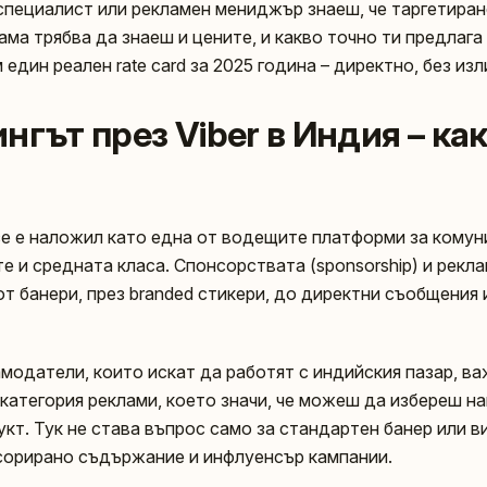
 специалист или рекламен мениджър знаеш, че таргетиран
 ама трябва да знаеш и цените, и какво точно ти предлаг
 един реален rate card за 2025 година – директно, без из
нгът през Viber в Индия – ка
 се е наложил като една от водещите платформи за комун
е и средната класа. Спонсорствата (sponsorship) и рекл
от банери, през branded стикери, до директни съобщения 
модатели, които искат да работят с индийския пазар, важ
а категория реклами, което значи, че можеш да избереш 
кт. Тук не става въпрос само за стандартен банер или ви
сорирано съдържание и инфлуенсър кампании.