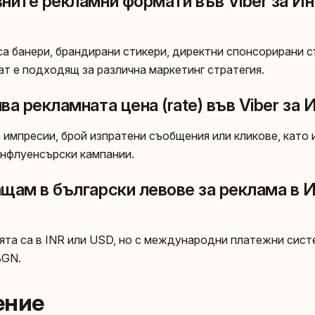
вните рекламни формати във Viber за И
а банери, брандирани стикери, директни спонсорирани 
ат е подходящ за различна маркетинг стратегия.
ва рекламната цена (rate) във Viber за 
а импресии, брой изпратени съобщения или кликове, като
 инфлуенсърски кампании.
ащам в български левове за реклама в 
та са в INR или USD, но с международни платежни сист
BGN.
ение