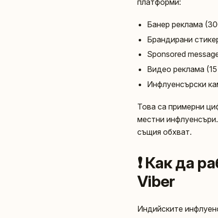
платформи:
Банер реклама (30
Брандирани стикер
Sponsored message
Видео реклама (15 
Инфлуенсърски кам
Това са примерни циф
местни инфлуенсъри.
същия обхват.
❗ Как да 
Viber
Индийските инфлуенс