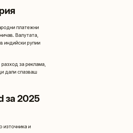
ария
ародни платежни
ничав. Валутата,
и в индийски рупии
 разход за реклама,
еди дали спазваш
d за 2025
о източника и