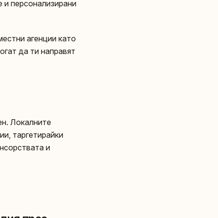
ве и персонализирани
местни агенции като
могат да ти направят
ен. Локалните
нии, таргетирайки
онсорствата и