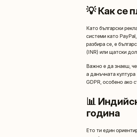
💡 Как се 
Като български рек
системи като PayPal,
разбира се, е българ
(INR) или щатски дол
Важно е да знаеш, че
а данъчната култура 
GDPR, особено ако с
📊 Индийск
година
Ето ти един ориентир