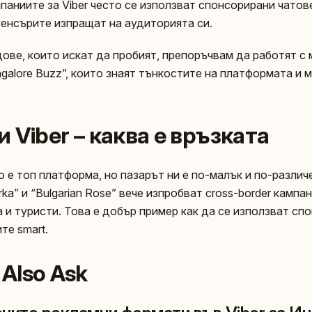
мпаниите за Viber често се използват спонсорирани чато
уенсърите изпращат на аудиторията си.
ове, които искат да пробият, препоръчвам да работят с 
Bangalore Buzz”, които знаят тънкостите на платформата и 
.
 и Viber – каква е връзката
о е топ платформа, но пазарът ни е по-малък и по-различ
ka” и “Bulgarian Rose” вече изпробват cross-border кампа
 и туристи. Това е добър пример как да се използват сп
те smart.
 Also Ask