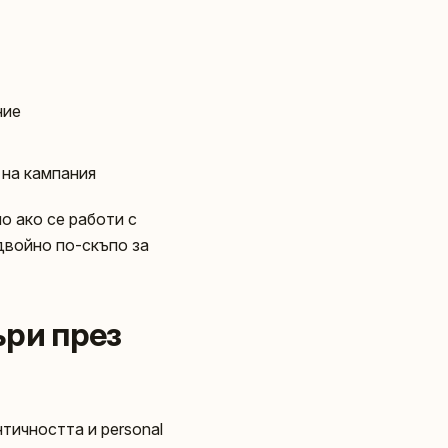
ние
 на кампания
о ако се работи с
двойно по-скъпо за
ъри през
тичността и personal