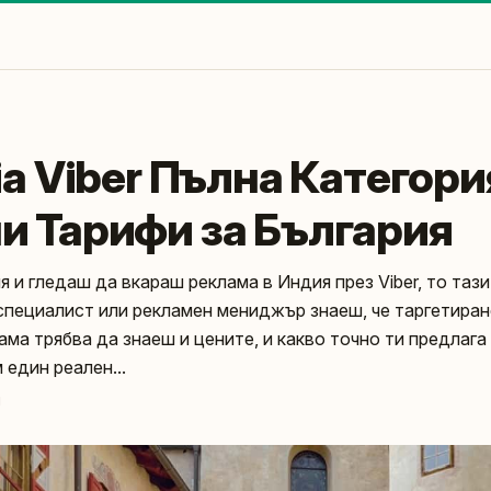
ia Viber Пълна Категори
и Тарифи за България
ия и гледаш да вкараш реклама в Индия през Viber, то тази
 специалист или рекламен мениджър знаеш, че таргетиран
 ама трябва да знаеш и цените, и какво точно ти предлаг
 един реален...
и