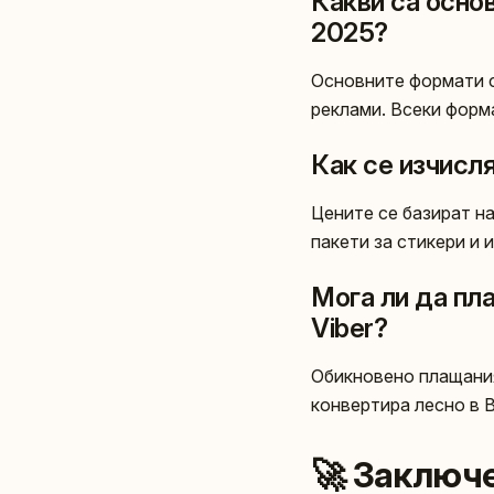
Какви са осно
2025?
Основните формати с
реклами. Всеки форм
Как се изчисля
Цените се базират н
пакети за стикери и
Мога ли да пл
Viber?
Обикновено плащания
конвертира лесно в 
🚀 Заключ