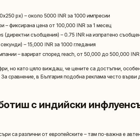
0x250 px) – около 5000 INR за 1000 импресии
и – фиксирана цена от 100,000 INR за 1 месец
s (директни съобщения) – 0.75 INR на изпратено съобще
секунди) – 15,000 INR за 1000 гледания
пании – варират според reach, от 50,000 до 500,000 INR
ри, но като цяло виждаш, че цените са достъпни, особен
 За сравнение, в България подобна реклама често върви 
работиш с индийски инфлуенс
ъри са различни от европейските – там по-важна е автен