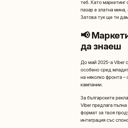
теб. Като маркетинг
пазар е златна мина,
Затова тук ще ти дам
📢 Маркети
да знаеш
До май 2025-а Viber
особено сред младит
на няколко фронта – 
кампании.
За българските рекла
Viber предлага пълн
формат за твоя проду
интеграция със спон