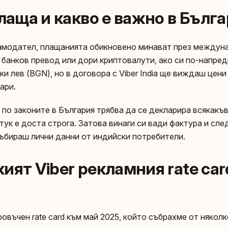
плаща и какво е важно в Бълг
ламодател, плащанията обикновено минават през междун
 банков превод или дори криптовалути, ако си по-напред
ски лев (BGN), но в договора с Viber India ще виждаш цен
ари.
 по законите в България трябва да се декларира всякакъв
тук е доста строга. Затова винаги си вади фактура и сл
ъбираш лични данни от индийски потребители.
ият Viber рекламния rate car
овъчен rate card към май 2025, който събрахме от няколк