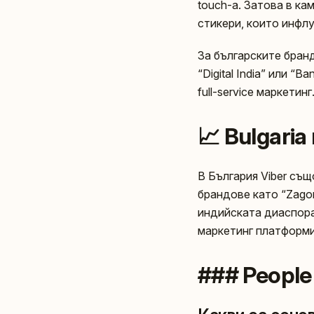
touch-а. Затова в ка
стикери, които инфл
За българските бранд
“Digital India” или “
full-service маркетинг
📈 Bulgaria
В България Viber същ
брандове като “Zagor
индийската диаспора
маркетинг платформи
### People