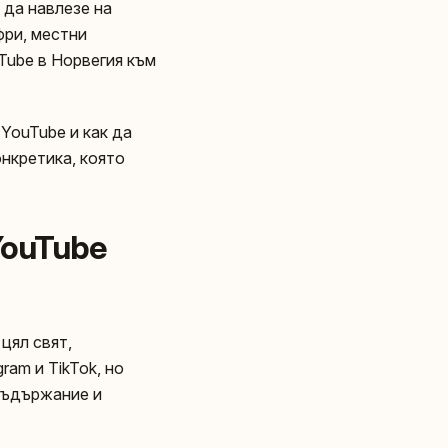
а да навлезе на
фри, местни
uTube в Норвегия към
YouTube и как да
онкретика, която
YouTube
цял свят,
ram и TikTok, но
 съдържание и