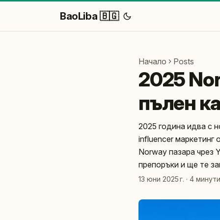
BaoLiba 🇧🇬
Начало
Posts
2025 No
пълен ка
2025 година идва с 
influencer маркетинг 
Norway пазара чрез Y
препоръки и ще те за
13 юни 2025 г.
·
4 минут