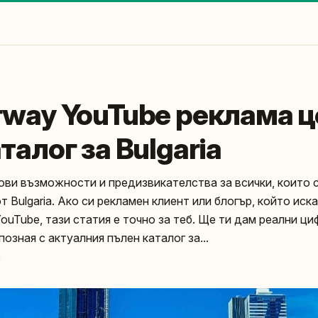
rway YouTube реклама 
талог за Bulgaria
нови възможности и предизвикателства за всички, които 
от Bulgaria. Ако си рекламен клиент или блогър, който иск
ouTube, тази статия е точно за теб. Ще ти дам реални ци
позная с актуалния пълен каталог за...
и