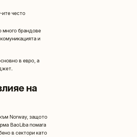
r-ите често
но много брандове
т комуникацията и
сновно в евро, а
джет.
влияе на
т към Norway, защото
рма BaoLiba помага
обено в сектори като