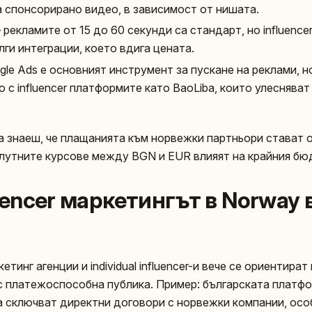
а спонсорирано видео, в зависимост от нишата.
 рекламите от 15 до 60 секунди са стандарт, но influence
лги интеграции, което вдига цената.
gle Ads е основният инструмент за пускане на реклами, 
о с influencer платформите като BaoLiba, които улеснява
да знаеш, че плащанията към норвежки партньори стават о
алутните курсове между BGN и EUR влияят на крайния бю
luencer маркетингът в Norway 
етинг агенции и individual influencer-и вече се ориентира
 с платежоспособна публика. Пример: българската платфо
и да сключват директни договори с норвежки компании, ос