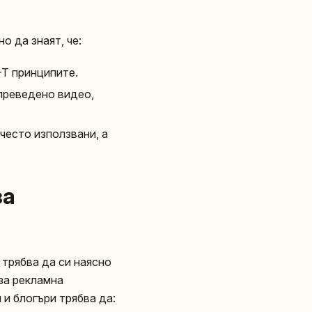
о да знаят, че:
-T принципите.
преведено видео,
често използвани, а
за
 трябва да си наясно
 за рекламна
 и блогъри трябва да: