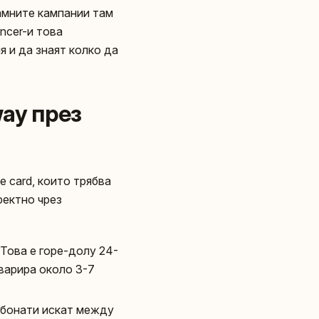
амните кампании там
encer-и това
я и да знаят колко да
way през
e card, които трябва
ректно чрез
Това е горе-долу 24-
 варира около 3-7
 абонати искат между