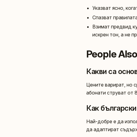
Указват ясно, ког
Спазват правилата
Взимат предвид ку
искрен тон, а не п
People Als
Какви са осно
Цените варират, но с
абонати струват от 
Как български 
Най-добре е да изпо
да адаптират съдърж