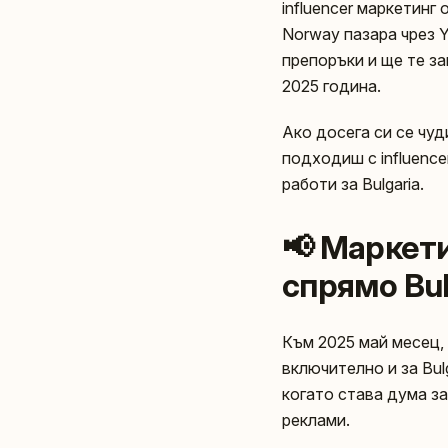
influencer маркетинг 
Norway пазара чрез Y
препоръки и ще те за
2025 година.
Ако досега си се чуд
подходиш с influenc
работи за Bulgaria.
📢 Маркети
спрямо Bul
Към 2025 май месец, 
включително и за Bulg
когато става дума з
реклами.