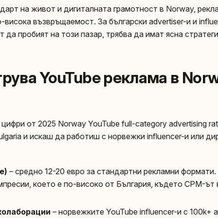
дарт на живот и дигиталната грамотност в Norway, рекл
о-висока възвръщаемост. За български advertiser-и и influ
ат да пробият на този пазар, трябва да имат ясна стратеги
трува YouTube реклама в Nor
ифри от 2025 Norway YouTube full-category advertising rat
ulgaria и искаш да работиш с норвежки influencer-и или ди
e)
– средно 12-20 евро за стандартни рекламни формати. 
импресии, което е по-високо от България, където CPM-ът
колаборации
– норвежките YouTube influencer-и с 100k+