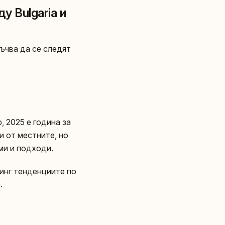
 Bulgaria и
ръчва да се следят
, 2025 е година за
и от местните, но
ми и подходи.
тинг тенденциите по
.