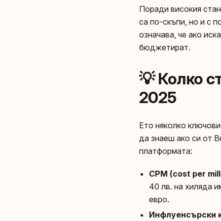
Поради високия стан
са по-скъпи, но и с п
означава, че ако иск
бюджетират.
💡 Колко с
2025
Ето няколко ключови ц
да знаеш ако си от B
платформата:
CPM (cost per mill
40 лв. на хиляда 
евро.
Инфлуенсърски 