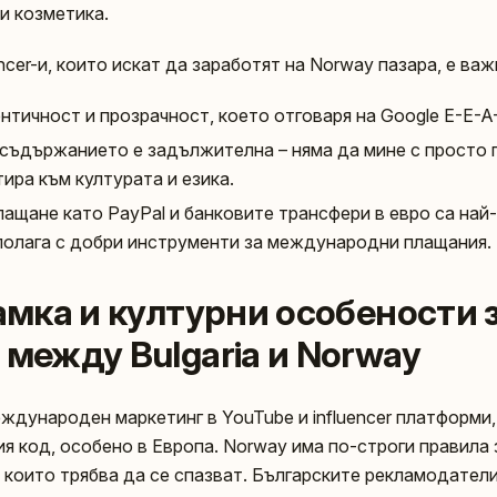
и козметика.
ncer-и, които искат да заработят на Norway пазара, е важн
нтичност и прозрачност, което отговаря на Google E-E-A
съдържанието е задължителна – няма да мине с просто 
тира към културата и езика.
ащане като PayPal и банковите трансфери в евро са най-
полага с добри инструменти за международни плащания.
амка и културни особености 
между Bulgaria и Norway
ждународен маркетинг в YouTube и influencer платформи,
ия код, особено в Европа. Norway има по-строги правила
които трябва да се спазват. Българските рекламодатели