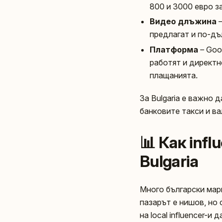
800 и 3000 евро з
Видео длъжина
–
предлагат и по-дъ
Платформа
– Goo
работят и директн
плащанията.
За Bulgaria е важно 
банковите такси и в
📊 Как inf
Bulgaria
Много български марк
пазарът е нишов, но
на local influencer-