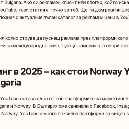
от Bulgaria. Ако си рекламен клиент или блогър, който иск
ouTube, тази статия е точно за теб. Ще ти дам реални ци
позная с актуалния пълен каталог за рекламни цени в Yo
ил колко струва да пуснеш реклама през платформи като 
er-и на международно ниво, тук ще намериш отговори с к
нг в 2025 – как стои Norway 
garia
YouTube остава една от топ платформите за маркетинг в 
aria и Norway. В България сме свикнали с Facebook, Instag
а Norway, YouTube е много по-силна платформа за видео