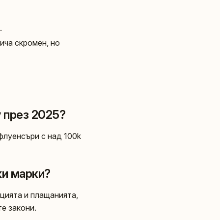
.
ича скромен, но
y през 2025?
флуенсъри с над 100k
ки марки?
цията и плащанията,
е закони.