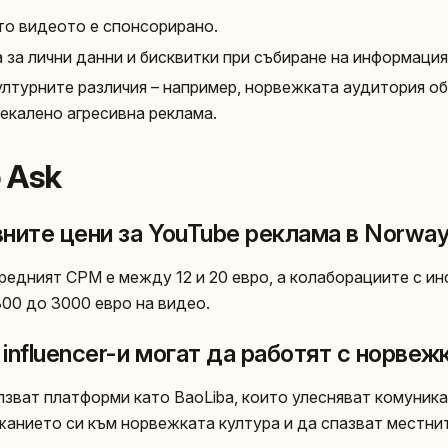
ато видеото е спонсорирано.
 за лични данни и бисквитки при събиране на информация
лтурните различия – например, норвежката аудитория об
рекалено агресивна реклама.
o Ask
вните цени за YouTube реклама в Norwa
редният CPM е между 12 и 20 евро, а колаборациите с ин
800 до 3000 евро на видео.
influencer-и могат да работят с норвеж
лзват платформи като BaoLiba, които улесняват комуника
анието си към норвежката култура и да спазват местнит