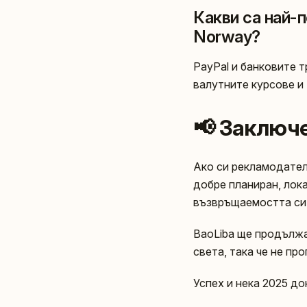
Какви са най-
Norway?
PayPal и банковите т
валутните курсове и 
📢 Заключ
Ако си рекламодател 
добре планиран, лок
възвръщаемостта си 
BaoLiba ще продължав
света, така че не пр
Успех и нека 2025 до