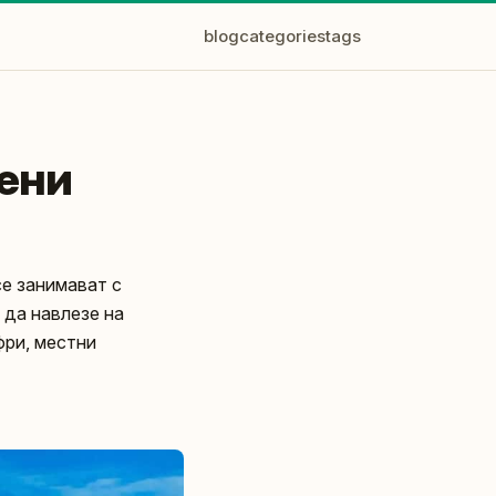
blog
categories
tags
цени
се занимават с
а да навлезе на
фри, местни