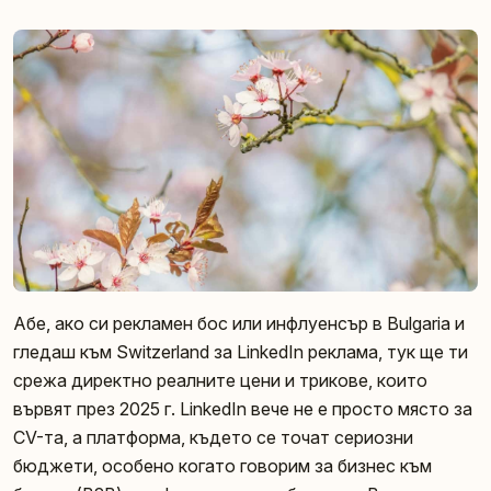
Абе, ако си рекламен бос или инфлуенсър в Bulgaria и
гледаш към Switzerland за LinkedIn реклама, тук ще ти
срежа директно реалните цени и трикове, които
вървят през 2025 г. LinkedIn вече не е просто място за
CV-та, а платформа, където се точат сериозни
бюджети, особено когато говорим за бизнес към