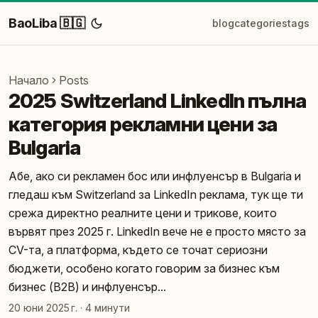
BaoLiba 🇧🇬
blog
categories
tags
Начало
Posts
2025 Switzerland LinkedIn пълна
категория рекламни цени за
Bulgaria
Абе, ако си рекламен бос или инфлуенсър в Bulgaria и
гледаш към Switzerland за LinkedIn реклама, тук ще ти
срежа директно реалните цени и трикове, които
вървят през 2025 г. LinkedIn вече не е просто място за
CV-та, а платформа, където се точат сериозни
бюджети, особено когато говорим за бизнес към
бизнес (B2B) и инфлуенсър...
20 юни 2025 г.
·
4 минути