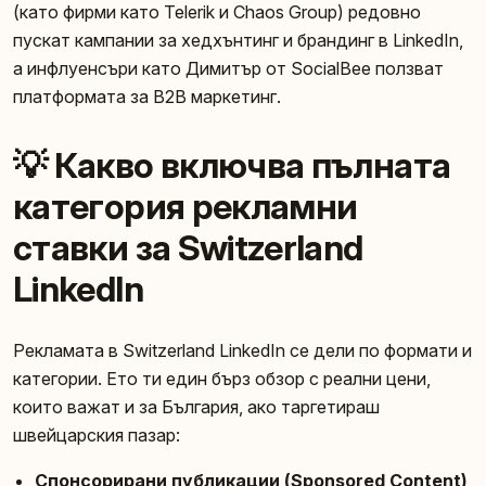
(като фирми като Telerik и Chaos Group) редовно
пускат кампании за хедхънтинг и брандинг в LinkedIn,
а инфлуенсъри като Димитър от SocialBee ползват
платформата за B2B маркетинг.
💡 Какво включва пълната
категория рекламни
ставки за Switzerland
LinkedIn
Рекламата в Switzerland LinkedIn се дели по формати и
категории. Ето ти един бърз обзор с реални цени,
които важат и за България, ако таргетираш
швейцарския пазар:
Спонсорирани публикации (Sponsored Content)