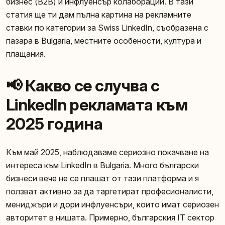
бизнес (B2B) и инфлуенсър колаборации. В тази
статия ще ти дам пълна картина на рекламните
ставки по категории за Swiss LinkedIn, съобразена с
пазара в Bulgaria, местните особености, култура и
плащания.
📢 Какво се случва с
LinkedIn рекламата към
2025 година
Към май 2025, наблюдаваме сериозно покачване на
интереса към LinkedIn в Bulgaria. Много български
бизнеси вече не се плашат от тази платформа и я
ползват активно за да таргетират професионалисти,
мениджъри и дори инфлуенсъри, които имат сериозен
авторитет в нишата. Примерно, българския IT сектор