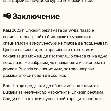
платформи за по-добър курс и по-ниски такси.
📢 Заключение
Към 2025 г. LinkedIn рекламата за Swiss пазар е
сериозен канал, който българските маркетинг
специалисти и инфлуенсъри не трябва да подценяват.
Цените са високи, но с правилната стратегия и
локализация можеш да изстреляш бизнеса си на едно
ново ниво. Не забравяй, че плащанията и законовата
рамка в Bulgaria са специфични, затова направи
домашното си преди да скочиш.
BaoLiba ще продължи да обновява тенденциите в
Bulgaria за инфлуенсър маркетинг и LinkedIn реклама.
Следи ни, за да не изпуснеш най-горещите новости!