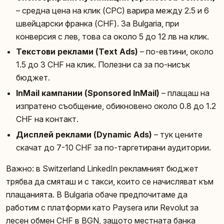
– средна цена на клик (CPC) варира между 2.5 и 6
швейцарски франка (CHF). За Bulgaria, при
конверсия с лев, това са около 5 до 12 лв на клик.
Текстови реклами (Text Ads)
– по-евтини, около
1.5 до 3 CHF на клик. Полезни са за по-нисък
бюджет.
InMail кампании (Sponsored InMail)
– плащаш на
изпратено съобщение, обикновено около 0.8 до 1.2
CHF на контакт.
Дисплей реклами (Dynamic Ads)
– тук цените
скачат до 7-10 CHF за по-таргетирани аудитории.
Важно: в Switzerland LinkedIn рекламният бюджет
трябва да смяташ и с такси, които се начисляват към
плащанията. В Bulgaria обаче предпочитаме да
работим с платформи като Paysera или Revolut за
лесен обмен CHF в BGN, защото местната банка