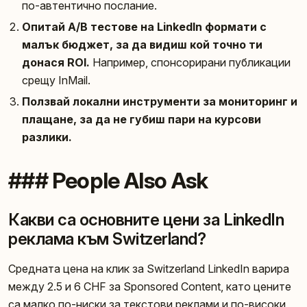
по-автентично послание.
Опитай A/B тестове на LinkedIn формати с
малък бюджет, за да видиш кой точно ти
донася ROI.
Например, спонсорирани публикации
срещу InMail.
Ползвай локални инструменти за мониторинг и
плащане, за да не губиш пари на курсови
разлики.
### People Also Ask
Какви са основните цени за LinkedIn
реклама към Switzerland?
Средната цена на клик за Switzerland LinkedIn варира
между 2.5 и 6 CHF за Sponsored Content, като цените
са малко по-ниски за текстови реклами и по-високи