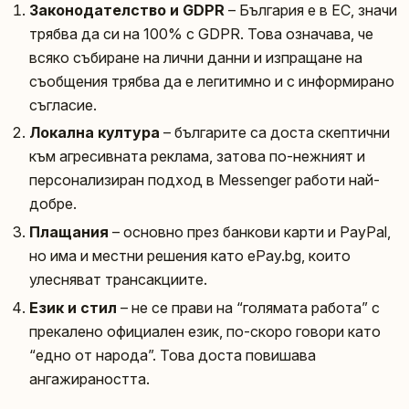
Законодателство и GDPR
– България е в ЕС, значи
трябва да си на 100% с GDPR. Това означава, че
всяко събиране на лични данни и изпращане на
съобщения трябва да е легитимно и с информирано
съгласие.
Локална култура
– българите са доста скептични
към агресивната реклама, затова по-нежният и
персонализиран подход в Messenger работи най-
добре.
Плащания
– основно през банкови карти и PayPal,
но има и местни решения като ePay.bg, които
улесняват трансакциите.
Език и стил
– не се прави на “голямата работа” с
прекалено официален език, по-скоро говори като
“едно от народа”. Това доста повишава
ангажираността.