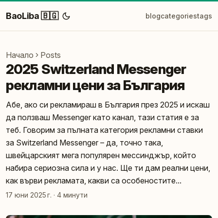
BaoLiba 🇧🇬
blog
categories
tags
Начало
Posts
2025 Switzerland Messenger
рекламни цени за България
Абе, ако си рекламираш в България през 2025 и искаш
да ползваш Messenger като канал, тази статия е за
теб. Говорим за пълната категория рекламни ставки
за Switzerland Messenger – да, точно така,
швейцарският мега популярeн мессинджър, който
набира сериозна сила и у нас. Ще ти дам реални цени,
как върви рекламата, какви са особеностите...
17 юни 2025 г.
·
4 минути