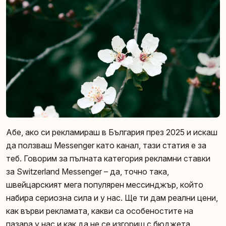
Абе, ако си рекламираш в България през 2025 и искаш
да ползваш Messenger като канал, тази статия е за
теб. Говорим за пълната категория рекламни ставки
за Switzerland Messenger – да, точно така,
швейцарският мега популярeн мессинджър, който
набира сериозна сила и у нас. Ще ти дам реални цени,
как върви рекламата, какви са особеностите на
пазара у нас и как да не се изгориш с бюджета.