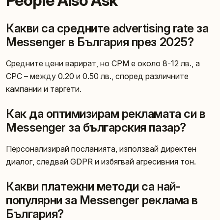
People Also Ask
Какви са средните advertising rate за
Messenger в България през 2025?
Средните цени варират, но CPM е около 8-12 лв., а
CPC – между 0.20 и 0.50 лв., според различните
кампании и таргети.
Как да оптимизирам рекламата си в
Messenger за българския пазар?
Персонализирай посланията, използвай директен
диалог, следвай GDPR и избягвай агресивния тон.
Какви платежни методи са най-
популярни за Messenger реклама в
България?