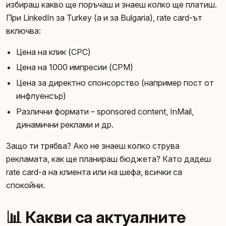
избираш какво ще поръчаш и знаеш колко ще платиш.
При LinkedIn за Turkey (а и за Bulgaria), rate card-ът
включва:
Цена на клик (CPC)
Цена на 1000 импресии (CPM)
Цена за директно спонсорство (например пост от
инфлуенсър)
Различни формати – sponsored content, InMail,
динамични реклами и др.
Защо ти трябва? Ако не знаеш колко струва
рекламата, как ще планираш бюджета? Като дадеш
rate card-а на клиента или на шефа, всички са
спокойни.
📊 Какви са актуалните