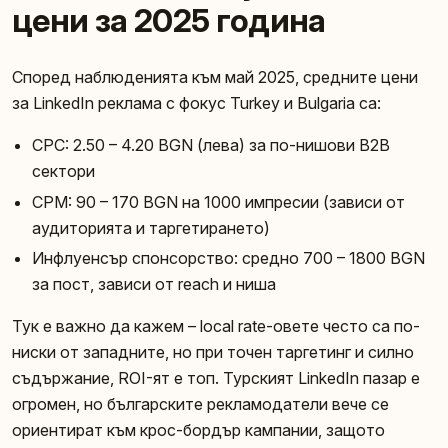
цени за 2025 година
Според наблюденията към май 2025, средните цени
за LinkedIn реклама с фокус Turkey и Bulgaria са:
CPC: 2.50 – 4.20 BGN (лева) за по-нишови B2B
сектори
CPM: 90 – 170 BGN на 1000 импресии (зависи от
аудиторията и таргетирането)
Инфлуенсър спонсорство: средно 700 – 1800 BGN
за пост, зависи от reach и ниша
Тук е важно да кажем – local rate-овете често са по-
ниски от западните, но при точен таргетинг и силно
съдържание, ROI-ят е топ. Турският LinkedIn пазар е
огромен, но българските рекламодатели вече се
ориентират към крос-бордър кампании, защото