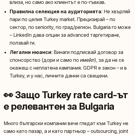
влиза, но само ако клиентът е по-гъвкав.
Правилна селекция на аудиторията
: Не хвърляй
пари по целия Turkey market. Прецизирай – по
сектор, по seniority, по град/регион. Bulgaria го може
– LinkedIn дава опции за advanced таргетиране,
ползвай ги.
Легални нюанси
: Винаги подписвай договор за
спонсорство (дори и само по имейл), за да не се
окажеш с неплатена кампания. GDPR е закон – и в
Turkey, и у нас, личните данни са свещени.
👀 Защо Turkey rate card-ът
е релевантен за Bulgaria
Много български компании вече гледат към Turkey не
само като пазар, а и като партньор – outsourcing, joint