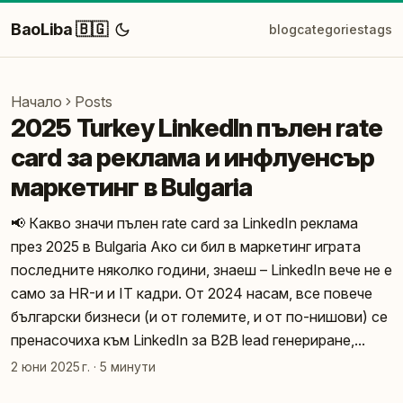
BaoLiba 🇧🇬
blog
categories
tags
Начало
Posts
2025 Turkey LinkedIn пълен rate
card за реклама и инфлуенсър
маркетинг в Bulgaria
📢 Какво значи пълен rate card за LinkedIn реклама
през 2025 в Bulgaria Ако си бил в маркетинг играта
последните няколко години, знаеш – LinkedIn вече не е
само за HR-и и IT кадри. От 2024 насам, все повече
български бизнеси (и от големите, и от по-нишови) се
пренасочиха към LinkedIn за B2B lead генериране,...
2 юни 2025 г.
·
5 минути