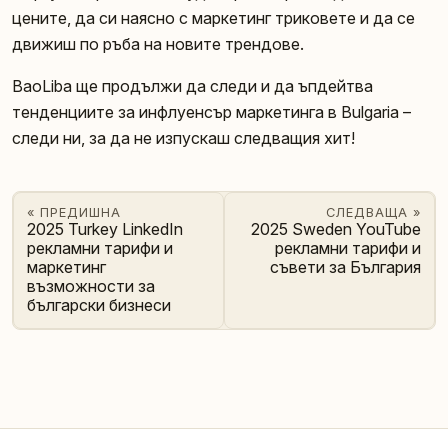
цените, да си наясно с маркетинг триковете и да се
движиш по ръба на новите трендове.
BaoLiba ще продължи да следи и да ъпдейтва
тенденциите за инфлуенсър маркетинга в Bulgaria –
следи ни, за да не изпускаш следващия хит!
« ПРЕДИШНА
СЛЕДВАЩА »
2025 Turkey LinkedIn
2025 Sweden YouTube
рекламни тарифи и
рекламни тарифи и
маркетинг
съвети за България
възможности за
български бизнеси