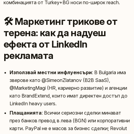
комбинацията от Turkey+BG носи по-широк reach.
🛠️ Маркетинг трикове от
терена: как да надуеш
ефекта от LinkedIn
рекламата
Използвай местни инфлуенсъри
: В Bulgaria има
зверове като @SimeonZlatanov (B2B SaaS),
@MarketingMagi (HR, кариерно развитие) и агенции
като BrandExtend, които имат директен достъп до
LinkedIn heavy users.
Плащанията
: Всички сериозни сделки минават
през банков превод в лева (BGN) или корпоративни
карти. PayPal не е масов за бизнес сделки; Revolut