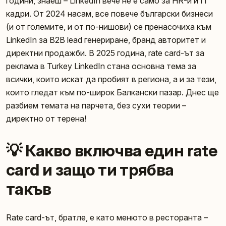
години, знаеш – LinkedIn вече не е само за HR-и и IT
кадри. От 2024 насам, все повече български бизнеси
(и от големите, и от по-нишови) се пренасочиха към
LinkedIn за B2B lead генериране, бранд авторитет и
директни продажби. В 2025 година, rate card-ът за
реклама в Turkey LinkedIn стана основна тема за
всички, които искат да пробият в региона, а и за тези,
които гледат към по-широк Балкански пазар. Днес ще
разбием темата на парчета, без сухи теории –
директно от терена!
💡 Какво включва един rate
card и защо ти трябва
такъв
Rate card-ът, братле, е като менюто в ресторанта –