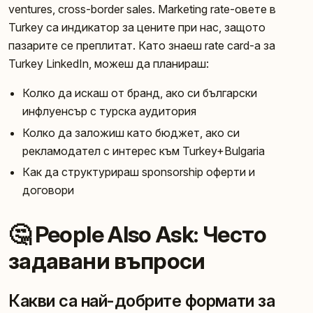
ventures, cross-border sales. Marketing rate-овете в
Turkey са индикатор за цените при нас, защото
пазарите се преплитат. Като знаеш rate card-а за
Turkey LinkedIn, можеш да планираш:
Колко да искаш от бранд, ако си български
инфлуенсър с турска аудитория
Колко да заложиш като бюджет, ако си
рекламодател с интерес към Turkey+Bulgaria
Как да структурираш sponsorship оферти и
договори
🤔 People Also Ask: Често
задавани въпроси
Какви са най-добрите формати за