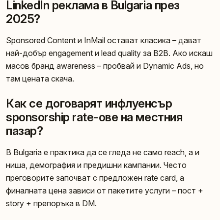
LinkedIn реклама в Bulgaria през
2025?
Sponsored Content и InMail остават класика – дават
най-добър engagement и lead quality за B2B. Ако искаш
масов бранд awareness – пробвай и Dynamic Ads, но
там цената скача.
Как се договарят инфлуенсър
sponsorship rate-ове на местния
пазар?
В Bulgaria е практика да се гледа не само reach, а и
ниша, демография и предишни кампании. Често
преговорите започват с предложен rate card, а
финалната цена зависи от пакетите услуги – пост +
story + препоръка в DM.