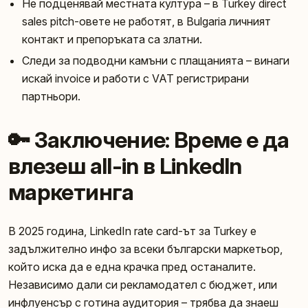
Не подценявай местната култура – в Turkey direct
sales pitch-овете не работят, в Bulgaria личният
контакт и препоръката са златни.
Следи за подводни камъни с плащанията – винаги
искай invoice и работи с VAT регистрирани
партньори.
🔑 Заключение: Време е да
влезеш all-in в LinkedIn
маркетинга
В 2025 година, LinkedIn rate card-ът за Turkey e
задължително инфо за всеки български маркетьор,
който иска да е една крачка пред останалите.
Независимо дали си рекламодател с бюджет, или
инфлуенсър с готина аудитория – трябва да знаеш