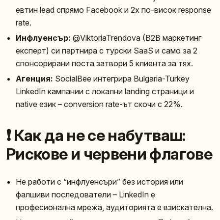
евтин lead спрямо Facebook и 2x по-висок response
rate.
Инфлуенсър:
@ViktoriaTrendova (B2B маркетинг
експерт) си партнира с турски SaaS и само за 2
спонсорирани поста затвори 5 клиента за тях.
Агенция:
SocialBee интегрира Bulgaria-Turkey
LinkedIn кампании с локални landing страници и
native език – conversion rate-ът скочи с 22%.
❗ Как да не се набутваш:
Рискове и червени флагове
Не работи с “инфлуенсъри” без история или
фалшиви последователи – LinkedIn е
професионална мрежа, аудиторията е взискателна.