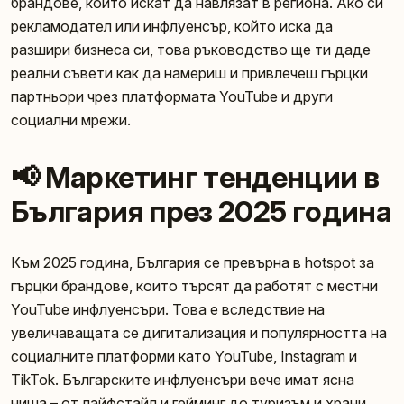
брандове, които искат да навлязат в региона. Ако си
рекламодател или инфлуенсър, който иска да
разшири бизнеса си, това ръководство ще ти даде
реални съвети как да намериш и привлечеш гърцки
партньори чрез платформата YouTube и други
социални мрежи.
📢 Маркетинг тенденции в
България през 2025 година
Към 2025 година, България се превърна в hotspot за
гърцки брандове, които търсят да работят с местни
YouTube инфлуенсъри. Това е вследствие на
увеличаващата се дигитализация и популярността на
социалните платформи като YouTube, Instagram и
TikTok. Българските инфлуенсъри вече имат ясна
ниша – от лайфстайл и гейминг до туризъм и храни.