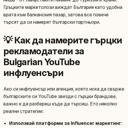
Гръцките маркетолози виждат България като удобна
врата към балканския пазар, затова все повече
търсят да си намерят български партньори.
💡 Как да намерите гърцки
рекламодатели за
Bulgarian YouTube
инфлуенсъри
Ако си инфлуенсър или агенция, която иска да свърже
българските си YouTube звезди с гърцки брандове,
важно е да разбереш къде да търсиш. Ето няколко
реални стратегии:
Използвай платформи за Influencer маркетинг
: