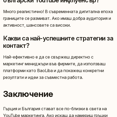
български YouTube инфлуенсър?
Много реалистично! В съвременната дигитална епоха
границите се размиват. Ако имаш добра аудитория и
активност, шансовете са високи.
Какви са най-успешните стратегии за
контакт?
Най-ефективно е да се свържеш директно с
маркетинг мениджъри във фирмите, да използваш
платформи като BaoLiba и да покажеш конкретни
резултати и идеи за съвместна работа.
Заключение
Гърция и България стават все по-близки в света на
YouTube маркетинга. Ако искаш да намериш гръцки