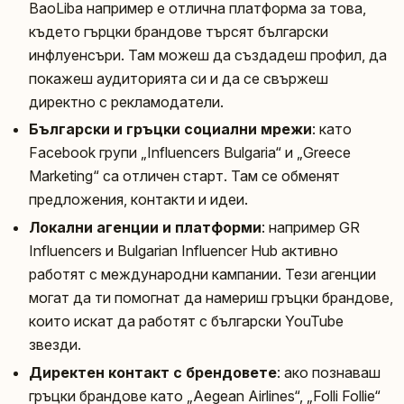
BaoLiba например е отлична платформа за това,
където гърцки брандове търсят български
инфлуенсъри. Там можеш да създадеш профил, да
покажеш аудиторията си и да се свържеш
директно с рекламодатели.
Български и гръцки социални мрежи
: като
Facebook групи „Influencers Bulgaria“ и „Greece
Marketing“ са отличен старт. Там се обменят
предложения, контакти и идеи.
Локални агенции и платформи
: например GR
Influencers и Bulgarian Influencer Hub активно
работят с международни кампании. Тези агенции
могат да ти помогнат да намериш гръцки брандове,
които искат да работят с български YouTube
звезди.
Директен контакт с брендовете
: ако познаваш
гръцки брандове като „Aegean Airlines“, „Folli Follie“