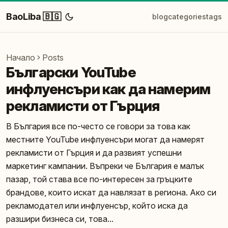
BaoLiba 🇧🇬
blog
categories
tags
Начало
Posts
Български YouTube
инфлуенсъри как да намерим
рекламисти от Гърция
В България все по-често се говори за това как
местните YouTube инфлуенсъри могат да намерят
рекламисти от Гърция и да развият успешни
маркетинг кампании. Въпреки че България е малък
пазар, той става все по-интересен за гръцките
брандове, които искат да навлязат в региона. Ако си
рекламодател или инфлуенсър, който иска да
разшири бизнеса си, това...