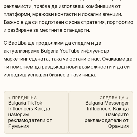
рекламисти, трябва да използваш комбинация от
платформи, мрежови контакти и локални агенции.
Важно е да си подготвен с ясна стратегия, портфолио
и разбиране за местните стандарти.
С BaoLiba ще продължим да следим и да
актуализираме Bulgaria YouTube инфлуенсър
маркетинг сцената, така че остани с нас. Очакваме да
ти помогнем да разцъкаш нови възможности и да си
изградиш успешен бизнес в тази ниша.
« ПРЕДИШНА
СЛЕДВАЩА »
Bulgaria TikTok
Bulgaria Messenger
Influencers Как да
Influencers Как да
намерим
намерите
рекламодатели от
рекламодатели от
Румъния
Франция