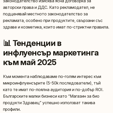
законодателство изисква ясна договорка за
авторски права и ДДС. Като рекламодател, не
подценявай местното законодателство за
рекламата, особено при продуктите, свързани със
здраве и козметика, които имат по-стриктни правила.
📊 Тенденции в
инфлуенсър маркетинга
към май 2025
Към момента наблюдаваме по-голям интерес към
микроинфлуенсърите (5-50k последователи), тъй
като те имат по-лоялна аудитория и по-добър ROI.
Българските малки бизнеси като “Магазин за био
продукти Здравец” успешно използват такива
профили.