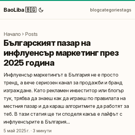
BaoLiba 🇧🇬
blog
categories
tags
Начало
Posts
Българският пазар на
инфлуенсър маркетинг през
2025 година
Инфлуенсър маркетингът в България не е просто
тренд, а вече сериозен канал за продажби и бранд
изграждане. Като рекламен инвеститор или блогър
тук, трябва да знаеш как да играеш по правилата на
местния пазар и да караш алгоритмите да работят за
теб. В тази статия ще ти споделя какъв е лайфът с
инфлуенсърите в България...
5 май 2025 г.
·
3 минути