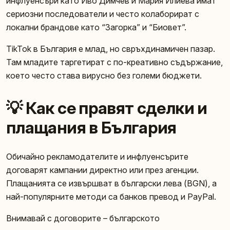
инфлуенсъри като Иво Димчев и Мария Илиева имат
сериозни последователи и често колаборират с
локални брандове като “Загорка” и “Биовет”.
TikTok в България е млад, но свръхдинамичен пазар.
Там младите таргетират с по-креативно съдържание,
което често става вирусно без големи бюджети.
💡 Как се правят сделки и
плащания в България
Обичайно рекламодателите и инфлуенсърите
договарят кампании директно или през агенции.
Плащанията се извършват в български лева (BGN), а
най-популярните методи са банков превод и PayPal.
Внимавай с договорите – българското