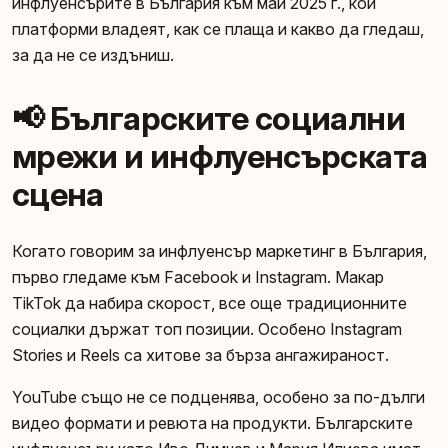
инфлуенсърите в България към май 2025 г., кои
платформи владеят, как се плаща и какво да гледаш,
за да не се издъниш.
📢 Българските социални
мрежи и инфлуенсърската
сцена
Когато говорим за инфлуенсър маркетинг в България,
първо гледаме към Facebook и Instagram. Макар
TikTok да набира скорост, все още традиционните
социалки държат топ позиции. Особено Instagram
Stories и Reels са хитове за бърза ангажираност.
YouTube също не се подценява, особено за по-дълги
видео формати и ревюта на продукти. Българските