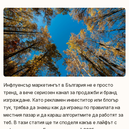
Инфлуенсър маркетингът в България не е просто
тренд, а вече сериозен канал за продажби и бранд
изграждане. Като рекламен инвеститор или блогър
тук, трябва да знаеш как да играеш по правилата на
местния пазар и да караш алгоритмите да работят за
теб. В тази статия ще ти споделя какъв е лайфът с