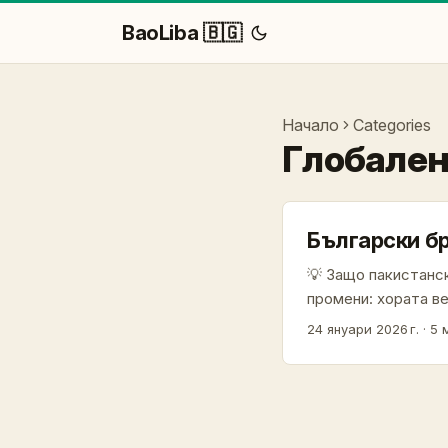
BaoLiba 🇧🇬
Начало
Categories
Глобален
Български б
💡 Защо пакистанс
промени: хората ве
influencer маркет
24 януари 2026 г.
·
5 
важи и за междуна
брандове в Българ
диаспората, Пакист
региони, локални 
внимание и към WeC