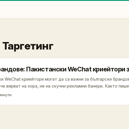
 Таргетинг
рандове: Пакистански WeChat криейтори 
ки WeChat криейтори могат да са важни за български брандо
че вярват на хора, не на скучни рекламни банери. Както пиш
инга, експертите и криейторите печелят доверието, което дв
минути
родните пазари (референция: WhizCo описание в референтни
ия, които търсят нова видимост в южноазиатски нишови общ
ан предлага активна дигитална сцена. WeChat въпреки че е 
пакистански криейтори използват множество канали и могат 
hat-linked еко-системи — групи, мини-програми и лични пре