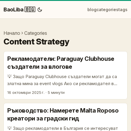
BaoLiba 🇧🇬
blog
categories
tags
Начало
Categories
Content Strategy
Рекламодатели: Paraguay Clubhouse
създатели за влогове
💡 Защо Paraguay Clubhouse създатели могат да са
златна мина за event vlogs Ако си рекламодател в
България и мислиш да правиш реални влогове от
16 октомври 2025 г.
·
5 минути
събития (B2B шоукейсове, фестивали, нишови
meet‑upi), Paraguay Clubhouse създатели са
Ръководство: Намерете Malta Roposo
интересна ниша: често са ядрена, ангажирана локална
креатори за градски гид
аудитория, говореща испански с тесни връзки в
регионалната сцена. Проблемът е — те не са лесно
💡 Защо рекламодатели в България се интересуват