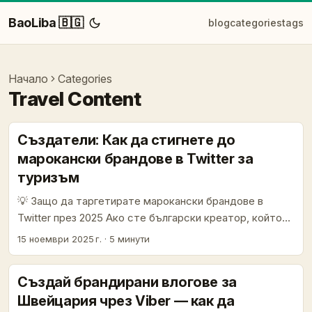
BaoLiba 🇧🇬
blog
categories
tags
Начало
Categories
Travel Content
Създатели: Как да стигнете до
марокански брандове в Twitter за
туризъм
💡 Защо да таргетирате марокански брандове в
Twitter през 2025 Ако сте български креатор, който
иска да прави колаборации с туристически компании
15 ноември 2025 г.
·
5 минути
в Мароко (мислете Marrakech, Sahara, luxury desert
tours), Twitter все още е подценен канал за фирмени
Създай брандирани влогове за
контакти, PR и бързи бизнес разговори. Туроператори
Швейцария чрез Viber — как да
като Morocco Private Luxury Tours (Marrakech, Av Allal