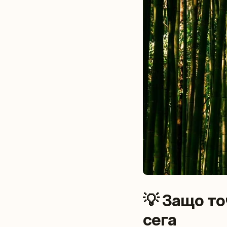
💡 Защо т
сега