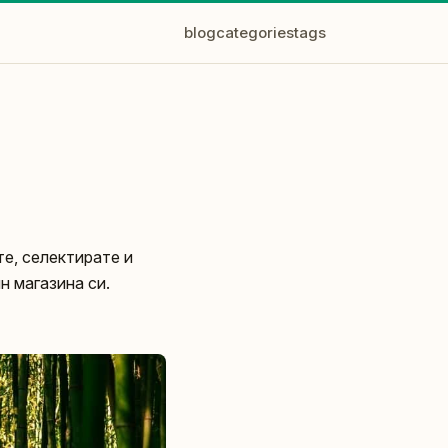
blog
categories
tags
е, селектирате и
н магазина си.