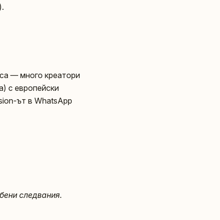
).
ica — много креатори
а) с европейски
sion-ът в WhatsApp
бени следвания.