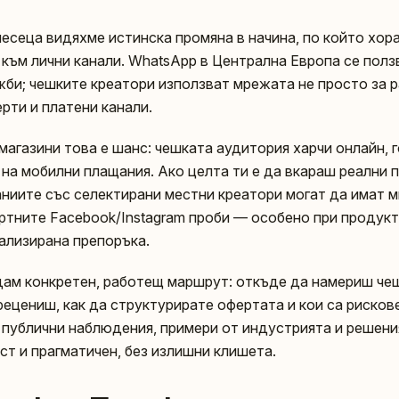
месеца видяхме истинска промяна в начина, по който хор
към лични канали. WhatsApp в Централна Европа се ползв
би; чешките креатори използват мрежата не просто за ра
рти и платени канали.
магазини това е шанс: чешката аудитория харчи онлайн, г
n на мобилни плащания. Ако целта ти е да вкараш реални
ниите със селектирани местни креатори могат да имат 
артните Facebook/Instagram проби — особено при продукт
ализирана препоръка.
 дам конкретен, работещ маршрут: откъде да намериш ч
прецениш, как да структурирате офертата и кои са риско
 публични наблюдения, примери от индустрията и решения
ст и прагматичен, без излишни клишета.