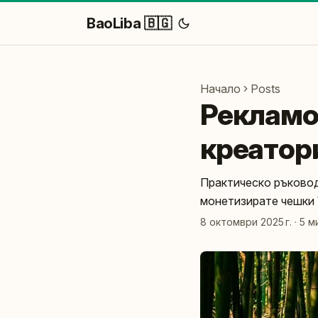
BaoLiba 🇧🇬
Начало
Posts
Рекламо
креатор
Практическо ръковод
монетизирате чешки 
8 октомври 2025 г.
·
5 м