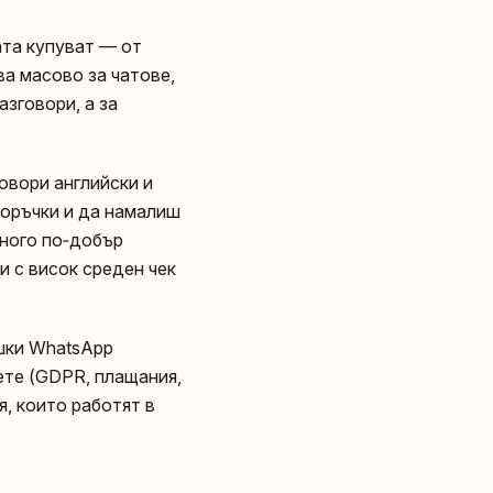
ата купуват — от
а масово за чатове,
зговори, а за
овори английски и
 поръчки и да намалиш
много по‑добър
и с висок среден чек
ешки WhatsApp
вете (GDPR, плащания,
, които работят в