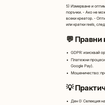
5) Измерване и опти
поръчки. - Ако не мо
всеки креатор. - Опт
или кратки reels, сле
💬 Правни 
GDPR: изисквай opt
Платежни процеси:
Google Pay).
Мошеничество: про
💡 Практич
Ден 0: Селекция на