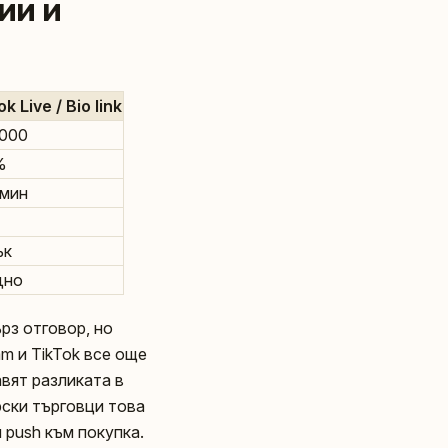
ии и
k Live / Bio link
.000
%
 мин
ък
дно
рз отговор, но
m и TikTok все още
авят разликата в
арски търговци това
 push към покупка.