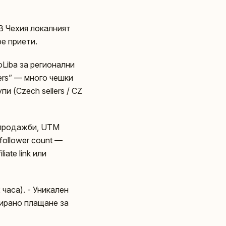
 В Чехия локалният
ре приети.
oLiba за регионални
ders” — много чешки
и (Czech sellers / CZ
а продажби, UTM
follower count —
ate link или
часа). - Уникален
ксирано плащане за