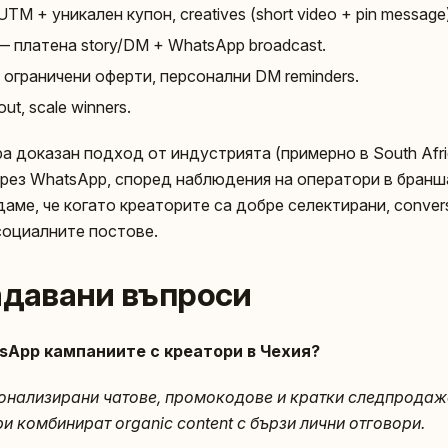
UTM + уникален купон, creatives (short video + pin message
 — платена story/DM + WhatsApp broadcast.
, ограничени оферти, персонални DM reminders.
ut, scale winners.
а доказан подход от индустрията (примерно в South Afr
рез WhatsApp, според наблюдения на оператори в бранш
аме, че когато креаторите са добре селектирани, conver
социалните постове.
задавани въпроси
sApp кампаниите с креатори в Чехия?
сонализирани чатове, промокодове и кратки следпродаж
и комбинират organic content с бързи лични отговори.