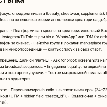
фокус: определи нишата (beauty, streetwear, supplements).
 trust, но за някои категории англо‑чешки креатори са доб
ране: - Платформи за търсене на креатори: използвай Ba
- Instagram/TikTok: търси bio с “WhatsApp” или “DM for or
фон за бизнес. - Фейсбук групи и локални marketplace груп
тства и микропосредници — кратък списък за бърз старт.
 прецениш дали си платиш: - Ask for proof: screenshots н
а broadcast sequences. - Engagement quality: не вярвай на 
 и повторни купувачи. - Тестов микрокампейн: малък affili
хната аудитория.
оти: - Персонализиран bundle + експозитивен срок (24–72 
ckout (UTM + hidden field “creator_id”). - Комисионна + фи
isk).