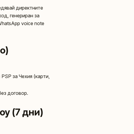
ледявай директните
код, генериран за
hatsApp voice note
о)
PSP за Чехия (карти,
без договор.
у (7 дни)