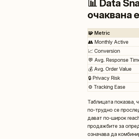
📊 Data Sn
очаквана 
🧩 Metric
👥 Monthly Active
📈 Conversion
💬 Avg. Response Tim
💰 Avg. Order Value
🔒 Privacy Risk
⚙️ Tracking Ease
Таблицата показва, ч
по‑трудно се просле
дават по‑широк reach
продажбите за опреде
означава да комбини