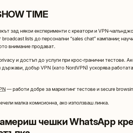
 SHOW TIME
векът зад някои експерименти с креатори и VPN‑чалъндж
broadcast lists до персонални “sales chat” кампании; науч
ото внимание продават.
privacy и достъп до услуги при крос‑гранични тестове. А
и държави, добър VPN (като NordVPN) ускорява работата
VPN
— работи добре за маркетинг тестове и secure browsin
печели малка комисионна, ако използваш линка.
 намериш чешки WhatsApp кр
 стъпка