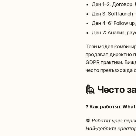
Ден 1–2: Договор, 
Ден 3: Soft launch
Ден 4–6: Follow up
Ден 7: Анализ, payo
Този модел комбинир
продават директно п
GDPR практики. Вижд
често превъзхожда 
🙋 Често 
❓
Как работят What
💬
Работят чрез пер
Най‑добрите креатор