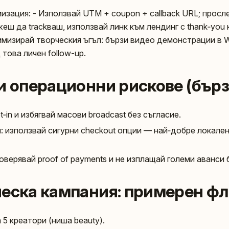
мизация: - Използвай UTM + coupon + callback URL; прос
жеш да trackваш, използвай линк към лендинг с thank‑you 
имизирай творческия ъгъл: бързи видео демонстрации в W
д това личен follow-up.
и операционни рискове (бърз
‑in и избягвай масови broadcast без съгласие.
 използвай сигурни checkout опции — най‑добре локален 
верявай proof of payments и не изплащай големи аванси 
еска кампания: примерен фло
 5 креатори (ниша beauty).