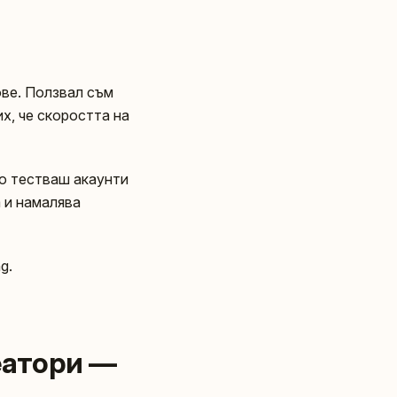
ове. Ползвал съм
их, че скоростта на
ко тестваш акаунти
 и намалява
g.
еатори —