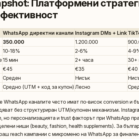
apshot: Платформени стратег
ефективност
WhatsApp директни канали
Instagram DMs + Link
TikTo
350.000
1.200.000
900
10‑18%
2‑6%
4‑9
e
15 мин
2+ часа
30+
€45
€35
€40
Среден
Нисък
Нис
Средно (UTM + код за купон)
Лесно
Сре
е WhatsApp каналите често имат по‑висок conversion и бъ
дяват без структуриран UTM/купонен механизъм. Instagra
, но персонализацията и trust факторът при WhatsApp пр
лени ниши (beauty, fashion, health supplements). За бълг
раш reach кампании с микроменю на WhatsApp за финален