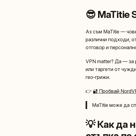
😎 MaTitie
Аз съм MaTitie — чо
различни подходи, от 
отговор и персоналн
VPN matter? Да — за 
или таргети от чужд
гео‑грижи.
👉
🔐 Пробвай Nord
MaTitie може да с
💡 Как да
стъпка по