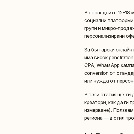
В последните 12–18 
социални платформи 
групи и микро‑продаж
персонализирани офе
За български онлайн 
има висок penetratio
CPA, WhatsApp кампа
conversion от станд
или нужда от персон
В тази статия ще ти
креатори, как да ги 
измерване). Ползвам
региона — в стил про