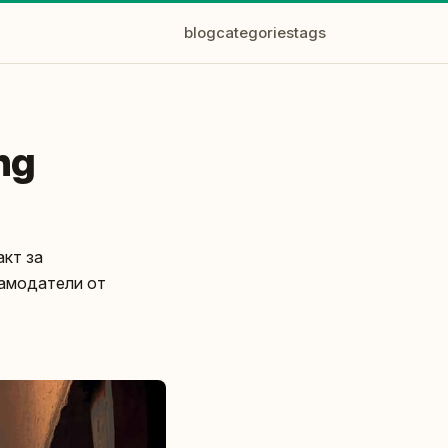
blog
categories
tags
ng
акт за
ламодатели от