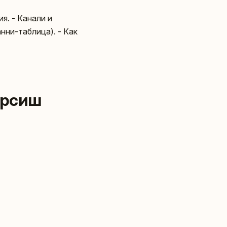
я. - Канали и
нни-таблица). - Как
ърсиш