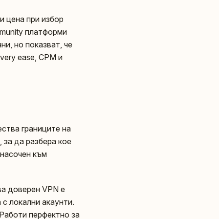
и цена при избор
mmunity платформи
ни, но показват, че
very ease, CPM и
ества границите на
 за да разбера кое
 насочен към
ва доверен VPN е
 с локални акаунти.
 Работи перфектно за