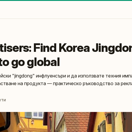
tisers: Find Korea Jingdo
to go global
йски "jingdong" инфлуенсъри и да използвате техния имп
стване на продукта — практическо ръководство за рек
ути