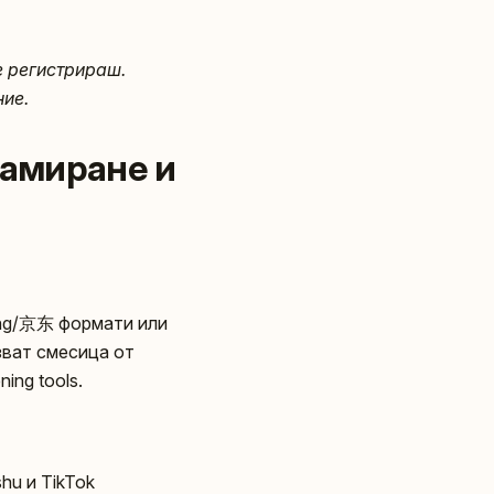
е регистрираш.
ние.
намиране и
dong/京东 формати или
зват смесица от
ing tools.
hu и TikTok