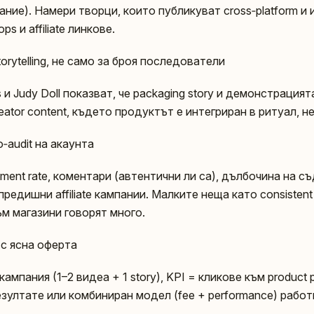
ние). Намери творци, които публикуват cross‑platform и
ps и affiliate линкове.
torytelling, не само за броя последователи
 и Judy Doll показват, че packaging story и демонстрацият
ator content, където продуктът е интегриран в ритуал, н
‑audit на акаунта
ment rate, коментари (автентични ли са), дълбочина на 
 предишни affiliate кампании. Малките неща като consistent
м магазини говорят много.
 с ясна оферта
ампания (1–2 видеа + 1 story), KPI = кликове към product
зултатe или комбиниран модел (fee + performance) работ