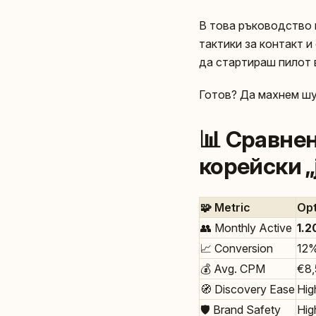
В това ръководство щ
тактики за контакт и
да стартираш пилот в
Готов? Да махнем шу
📊 Сравне
корейски „
🧩 Metric
Opt
👥 Monthly Active
1.2
📈 Conversion
12
💰 Avg. CPM
€8,
🧭 Discovery Ease
Hig
🛡️ Brand Safety
Hig