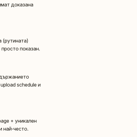
 имат доказана
а (рутината)
е просто показан.
съдържанието
 upload schedule и
 page + уникален
и най‑често.