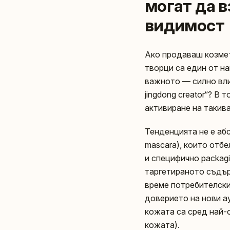
могат да 
видимост
Ако продаваш козмети
творци са един от на
важното — силно вли
jingdong creator“? В
активиране на такив
Тенденцията не е абст
mascara), които отб
и специфично packagi
таргетираното съдър
време потребителски
доверието на нови ау
кожата са сред най-
кожата).