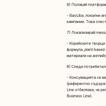
6) Ползвай платформ
- BaoLiba, локални а
кампании. Това спес
7) Локализирай messa
- Корейските творци п
формула, plant‑based 
материали на английс
8) Следи потребител
- Консумацията се м
(референтно съдържан
Line отбелязва, че р
Business Line).