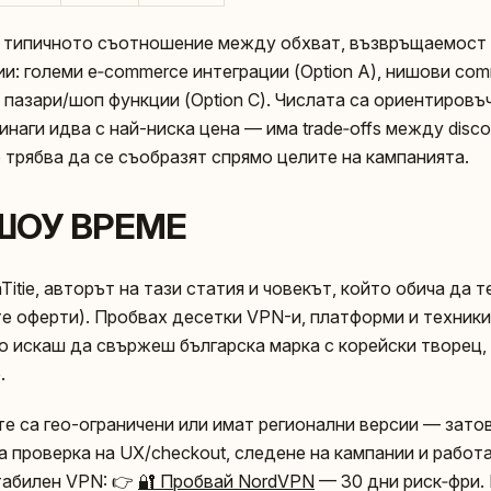
 типичното съотношение между обхват, възвръщаемост 
и: големи e‑commerce интеграции (Option A), нишови co
и пазари/шоп функции (Option C). Числата са ориентировъч
инаги идва с най-ниска цена — има trade‑offs между disco
то трябва да се съобразят спрямо целите на кампанията.
e ШОУ ВРЕМЕ
itie, авторът на тази статия и човекът, който обича да т
е оферти). Пробвах десетки VPN-и, платформи и техники,
то искаш да свържеш българска марка с корейски творец,
.
е са гео-ограничени или имат регионални версии — зато
 проверка на UX/checkout, следене на кампании и работа
табилен VPN: 👉
🔐 Пробвай NordVPN
— 30 дни риск‑фри.