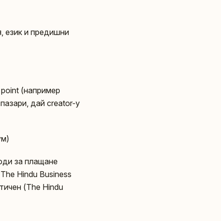
я, език и предишни
 point (например
пазари, дай creator‑у
ум)
оди за плащане
The Hindu Business
тичен (The Hindu