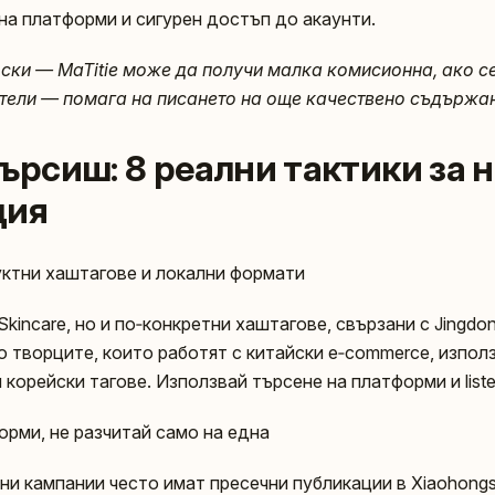
на платформи и сигурен достъп до акаунти.
рски — MaTitie може да получи малка комисионна, ако с
тели — помага на писането на още качествено съдържа
търсиш: 8 реални тактики за 
ция
ктни хаштагове и локални формати
Skincare, но и по‑конкретни хаштагове, свързани с Jing
о творците, които работят с китайски e‑commerce, изпол
 корейски тагове. Използвай търсене на платформи и listen
орми, не разчитай само на една
ни кампании често имат пресечни публикации в Xiaohongs