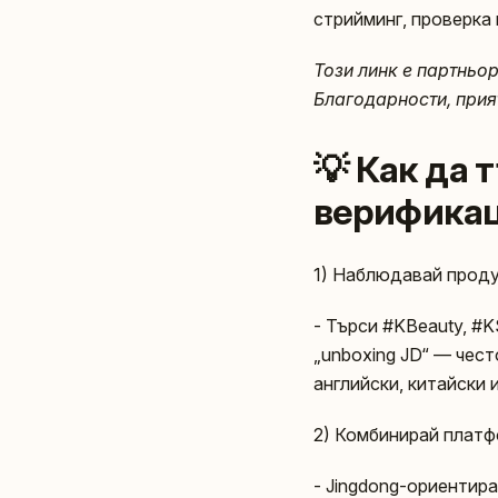
стрийминг, проверка 
Този линк е партньо
Благодарности, прия
💡 Как да 
верифика
1) Наблюдавай проду
- Търси #KBeauty, #K
„unboxing JD“ — чест
английски, китайски и
2) Комбинирай платф
- Jingdong-ориентира