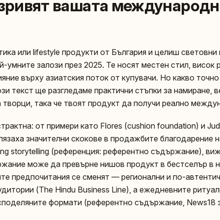
взривят вашата международн
ка или lifestyle продукти от България и целиш световни
й-умните залози през 2025. Те носят местен стил, висок p
яние върху азиатския поток от купувачи. Но какво точно
 този текст ще разгледаме практични стъпки за намиране, 
а творци, така че твоят продукт да получи реално между
рактна: от примери като Flores (cushion foundation) и Judy 
елязаха значителни скокове в продажбите благодарение 
ng storytelling (референция: референтно съдържание), в
жание може да превърне нишов продукт в бестселър в н
те предпочитания се сменят — регионални и по-автентич
дитории (The Hindu Business Line), а ежедневните ритуали
споделяните формати (референтно съдържание, News18 з