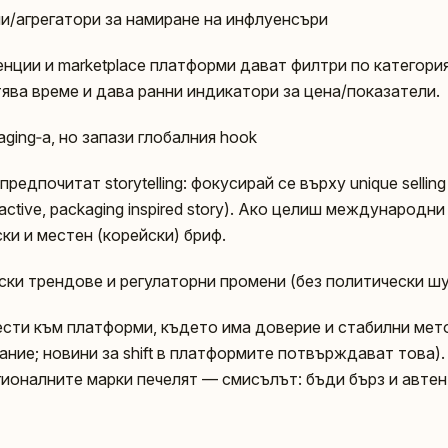
и/агрегатори за намиране на инфлуенсъри
генции и marketplace платформи дават филтри по категори
тява време и дава ранни индикатори за цена/показатели.
ging‑а, но запази глобалния hook
редпочитат storytelling: фокусирай се върху unique selling
active, packaging inspired story). Ако целиш международни 
ки и местен (корейски) бриф.
ски трендове и регулаторни промени (без политически ш
ести към платформи, където има доверие и стабилни мет
ие; новини за shift в платформите потвърждават това). 
егионалните марки печелят — смисълът: бъди бърз и автен