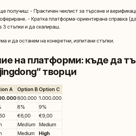
е получиш: - Практичен чеклист за търсене и верификаци
 офериране. - Кратка платформа-ориентирана справка (да
 3 стъпки и да скалираш.
ма и да останем на конкретни, изпитани стъпки.
ние на платформи: къде да т
jingdong“ творци
ion A
Option B
Option C
00.000
800.000
1.000.000
%
8%
9%
50
€6,00
€9,00
h
Medium
Medium
h
Medium
High