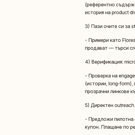
(референтно съдържа
история на product dro
3) Пази очите си за s
- Примери като Flores
продават — търси cre
4) Верификация: micro
- Проверка на engage
(истории, long‑form),
прозрачни линкове къ
5) Директен outreach
- Предложи пилотна к
купон. Плащане по ре