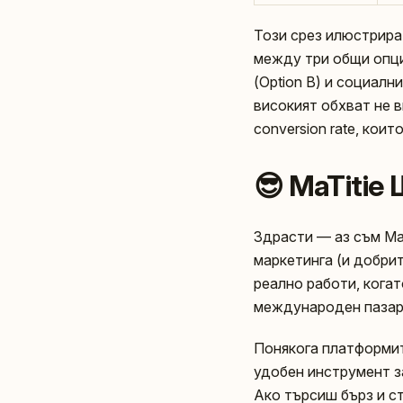
Този срез илюстрира
между три общи опци
(Option B) и социалн
високият обхват не в
conversion rate, кои
😎 MaTiti
Здрасти — аз съм MaT
маркетинга (и добрит
реално работи, кога
международен пазар
Понякога платформит
удобен инструмент за
Ако търсиш бърз и с