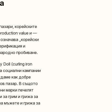
а
 пазари, корейските
roduction value и —
 означава „корейски
верификация и
народно пробиване.
Doll (curling iron
на социални кампании
иждаме как добре
ов пазар. В същото
ни марки печелят
 за грим и грижа за
а мъжете и грижа за