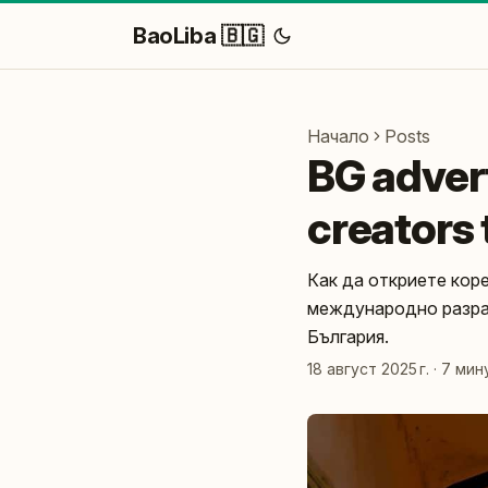
BaoLiba 🇧🇬
Начало
Posts
BG adver
creators 
Как да откриете коре
международно разра
България.
18 август 2025 г.
·
7 мин