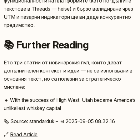
функционалности на платформите (като по-дългите
текстове в Threads — heise) и бързо валидиране чрез
UTM и пазарни индикатори ще ви даде конкурентно
предимство.
📚 Further Reading
Ето три статии от новинарския пул, които дават
допълнителен контекст и идеи — не са използвани в
основния текст, но са полезни за стратегическо
мислене:
🔸 With the success of High West, Utah became America’s
unlikeliest whiskey capital
🗞️ Source: standarduk – 📅 2025-09-05 08:32:16
🔗
Read Article