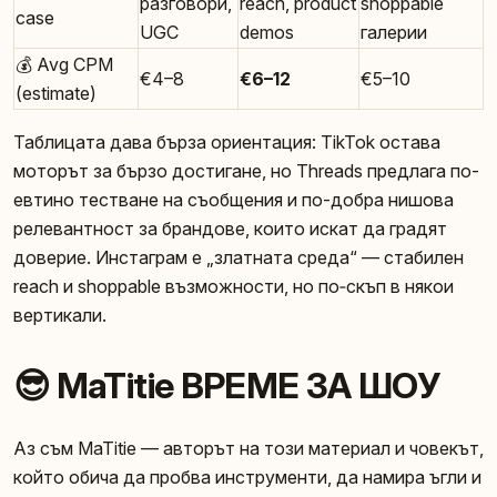
разговори,
reach, product
shoppable
case
UGC
demos
галерии
💰 Avg CPM
€4–8
€6–12
€5–10
(estimate)
Таблицата дава бърза ориентация: TikTok остава
моторът за бързо достигане, но Threads предлага по-
евтино тестване на съобщения и по-добра нишова
релевантност за брандове, които искат да градят
доверие. Инстаграм е „златната среда“ — стабилен
reach и shoppable възможности, но по‑скъп в някои
вертикали.
😎 MaTitie ВРЕМЕ ЗА ШОУ
Аз съм MaTitie — авторът на този материал и човекът,
който обича да пробва инструменти, да намира ъгли и