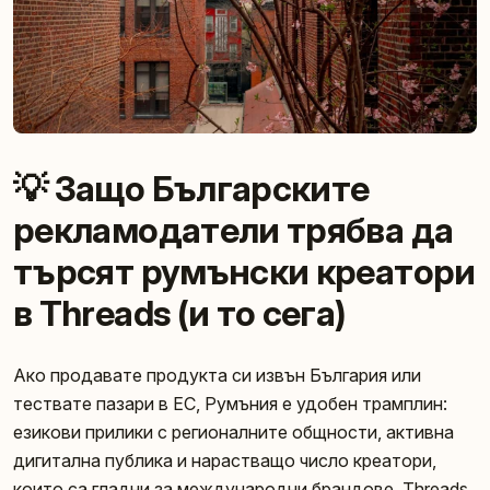
💡 Защо Българските
рекламодатели трябва да
търсят румънски креатори
в Threads (и то сега)
Ако продавате продукта си извън България или
тествате пазари в ЕС, Румъния е удобен трамплин:
езикови прилики с регионалните общности, активна
дигитална публика и нарастващо число креатори,
които са гладни за международни брандове. Threads