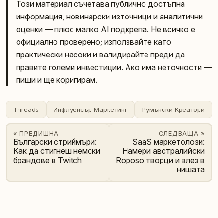
Този материал съчетава публично достъпна
информация, новинарски източници и аналитични
оценки — плюс малко AI подкрепа. Не всичко е
официално проверено; използвайте като
практически насоки и валидирайте преди да
правите големи инвестиции. Ако има неточности —
пиши и ще коригирам.
Threads
Инфлуенсър Маркетинг
Румънски Креатори
« ПРЕДИШНА
СЛЕДВАЩА »
Български стриймъри:
SaaS маркетолози:
Как да стигнеш немски
Намери австралийски
брандове в Twitch
Roposo творци и влез в
нишата