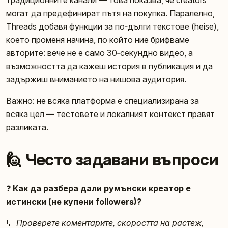
могат да предефинират пътя на покупка. Паралелно,
Threads добавя функции за по‑дълги текстове (heise),
което променя начина, по който ние брифваме
авторите: вече не е само 30‑секундно видео, а
възможността да кажеш история в публикация и да
задържиш вниманието на нишова аудитория.
Важно: не всяка платформа е специализирана за
всяка цел — тестовете и локалният контекст правят
разликата.
🙋 Често задавани въпроси
❓
Как да разбера дали румънски креатор е
истински (не купени followers)?
💬
Проверете коментарите, скоростта на растеж,