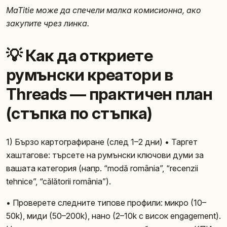
MaTitie може да спечели малка комисионна, ако
закупите чрез линка.
💡 Как да откриете
румънски креатори в
Threads — практичен план
(стъпка по стъпка)
1) Бързо картографиране (след 1–2 дни) • Таргет
хаштагове: търсете на румънски ключови думи за
вашата категория (напр. “modă românia”, “recenzii
tehnice”, “călătorii românia”).
• Проверете следните типове профили: микро (10–
50k), миди (50–200k), нано (2–10k с висок engagement).