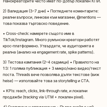
Нанокреаторите често имат по-добър локален КПИ.
2) Валидация (3–7 дни) • Погледнете коментарите:
реални въпроси, линкове към магазини, @mentions —
това показва търговско поведение.
• Cross-check: намерете същото име в
TikTok/Instagram. Много румънски креатори работят
крос‑платформено. Утвърдете, че аудиторията е
реална (анализ на engagement rate, spike patterns).
3) Тестова кампания (2–4 седмици) • Правилото на
1:3: 1 голяма публикация + 3 микро/нано видео/текст
поста. Threads вече позволява дълги текстове (виж
heise) — използвайте това за storytelling и CTA.
• KPIs: reach, clicks, link‑through rate, и локални
продажби (tracking via UTM + локален pixel).
4) Скалиране и оптимизация • Първо скейл с най-