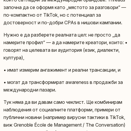
започна да се оформя като „мястото за разговори“ —
по-компактно от TikTok, но с потенциал за
достоверност и по-добри CPAs в нишови кампании.
Нужно е да разберете реалната цел: не просто „да
намерите профил“ — а да намерите креатори, които: •
говорят на целевата ви аудитория (език, диалекти,
култура),
• имат измерим ангажимент и реални трансакции, и
• могат да трансформират awareness в продажби за
международни пазари.
Тук няма да ви давам само чеклист. Ще комбинирам
наблюдения от социалните платформи, примери от
публични новини (например вирусни тактики в TikTok,
виж Grenoble École de Management / The Conversation)