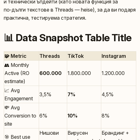
и технически ъпдейти (като новата функция за
по‑дълги текстове в Threads — heise), за да ви подаря
практична, тестируема стратегия.
📊 Data Snapshot Table Title
🧩 Metric
Threads
TikTok
Instagram
👥 Monthly
Active (RO
600.000
1.800.000
1.200.000
estimate)
📈 Avg
3,5%
7%
4,5%
Engagement
💸 Avg
Conversion to
6%
10%
8%
site
Нишови
Вирусен
Брандинг +
🎯 Best use