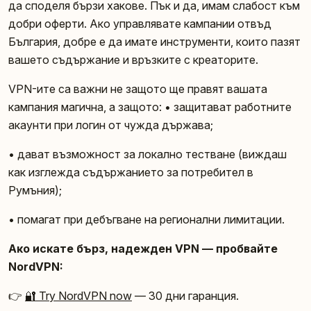
да споделя бързи хакове. Пък и да, имам слабост към
добри оферти. Ако управлявате кампании отвъд
България, добре е да имате инструменти, които пазят
вашето съдържание и връзките с креаторите.
VPN-ите са важни не защото ще правят вашата
кампания магична, а защото: • защитават работните
акаунти при логин от чужда държава;
• дават възможност за локално тестване (виждаш
как изглежда съдържанието за потребител в
Румъния);
• помагат при дебъгване на регионални лимитации.
Ако искате бърз, надежден VPN — пробвайте
NordVPN:
👉
🔐 Try NordVPN now
— 30 дни гаранция.