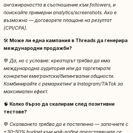
ангажираността в съотношение към followers, и
поискайте примерни analytics/screenshots. Ако е
възможно — договорете плащане на резултат
(CPI/CPA).
🛠️
Може ли една кампания в Threads да генерира
международни продажби?
💬
Да, но с условие: креаторът трябва да има
международна аудитория или да таргетирате
конкретни емигрантски/билингвални общности.
Комбинирайте с ремаркетинг в Instagram/TikTok за
максимален ефект.
🧠
Колко бързо да скалирам след позитивни
тестове?
💬
Скалването трябва да е постепенно — започнете с
+30–50% budget към най-добре представящите се