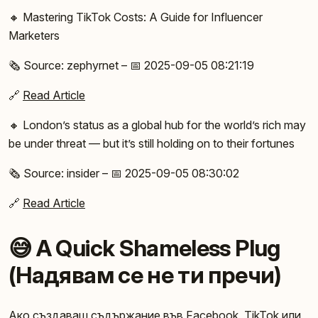
🔸 Mastering TikTok Costs: A Guide for Influencer
Marketers
🗞️ Source: zephyrnet – 📅 2025-09-05 08:21:19
🔗
Read Article
🔸 London’s status as a global hub for the world’s rich may
be under threat — but it’s still holding on to their fortunes
🗞️ Source: insider – 📅 2025-09-05 08:30:02
🔗
Read Article
😅 A Quick Shameless Plug
(Надявам се не ти пречи)
Ако създаваш съдържание във Facebook, TikTok или