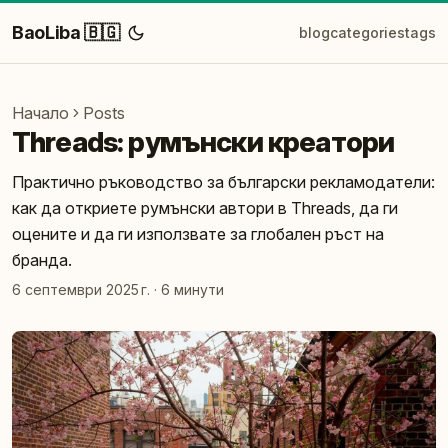
BaoLiba 🇧🇬
blog
categories
tags
Начало
Posts
Threads: румънски креатори
Практично ръководство за български рекламодатели:
как да откриете румънски автори в Threads, да ги
оцените и да ги използвате за глобален ръст на
бранда.
6 септември 2025 г.
·
6 минути