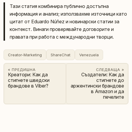
Тази статия комбинира публично достъпна
информация и анализ; използвахме източници като
цитат от Eduardo Núñez и новинарски статии за
контекст. Винаги проверявайте договорите и
правата при работа с международни творци.
Creator-Marketing
ShareChat
Venezuela
« ПРЕДИШНА
СЛЕДВАЩА »
Креатори: Как да
Създатели: Как да
стигнете шведски
стигнете до
брандове в Viber?
аржентински брандове
в Amazon и да
печелите