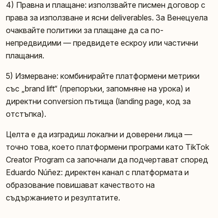
4) Правна и плащане: използвайте писмен договор с
права за използване и ясни deliverables. За Венецуела
очаквайте политики за плащане да са по-
непредвидими — предвидете ескроу или частични
плащания.
5) Измерване: комбинирайте платформени метрики
със „brand lift“ (препоръки, запомняне на урока) и
директни conversion пътища (landing page, код за
отстъпка).
Целта е да изградиш локални и доверени лица —
точно това, което платформени програми като TikTok
Creator Program са започнали да подчертават според
Eduardo Núñez: директен канал с платформата и
образование повишават качеството на
съдържанието и резултатите.