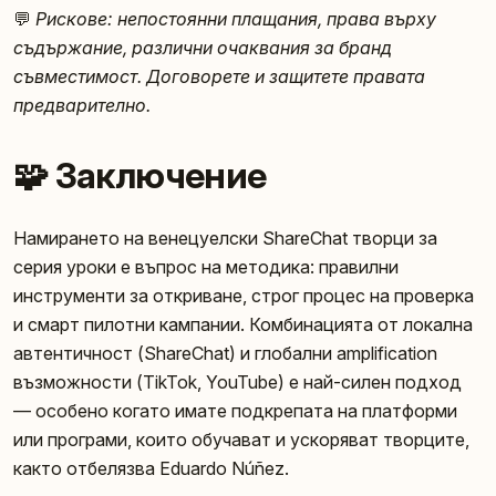
💬
Рискове: непостоянни плащания, права върху
съдържание, различни очаквания за бранд
съвместимост. Договорете и защитете правата
предварително.
🧩 Заключение
Намирането на венецуелски ShareChat творци за
серия уроки е въпрос на методика: правилни
инструменти за откриване, строг процес на проверка
и смарт пилотни кампании. Комбинацията от локална
автентичност (ShareChat) и глобални amplification
възможности (TikTok, YouTube) е най-силен подход
— особено когато имате подкрепата на платформи
или програми, които обучават и ускоряват творците,
както отбелязва Eduardo Núñez.