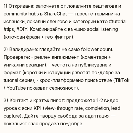
1) Откриване: започнете от локалните хештегове и
community hubs в ShareChat — търсете термини на
испански, локални сленгове и категории като #tutorial,
#tips, #DIY. Комбинирайте с външно social listening
(ключови фрази + гео-филтри).
2) Валидиране: гледайте не само follower count.
Проверете: - реален ангажимент (коментари +
уникални реакции), - честота на публикуване и
формат (коротки инструкции работят по-добре за
tutorial серия), - крос-платформено присъствие (TikTok
/ YouTube показват сериозност).
3) Контакт и кратък пилот: предложете 1-2 видео
урока с ясни KPI (view-through rate, completion, lead
capture). Дайте творцу свобода за адаптация —
локалният глас продава по-добре.