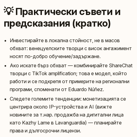
💡 Практически съвети и
предсказания (кратко)
Инвестирайте в локална стойност, не в масов
обхват: венецуелските творци с висок ангажимент
носят по-добро обучение/задържане.
Ако искате бърз обхват — комбинирайте ShareChat
творци с TikTok amplification; това е модел, който
работи и се подкрепя от примерите на регионални
програми, споменати от Eduardo Núñez.
Следете големите тенденции: монетизацията се
центрира около IP-устройства и AI (вижте
новините за т.нар. продажба на дигитални лица
като Kazhy Lame в Lavanguardia) — планирайте
права и дългосрочни лицензи.