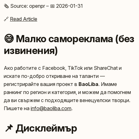
🗞️ Source: openpr – 📅 2026-01-31
🔗
Read Article
😅 Малко самореклама (без
извинения)
Ако работите с Facebook, TikTok или ShareChat и
искате по-добро откриване на таланти —
регистрирайте вашия проект в
BaoLiba
. Имаме
ранкинг по регион и категория, и можем да помогнем
да ви свържем с подходящите венецуелски творци.
Пишете на
info@baoliba.com
.
📌 Дисклеймър