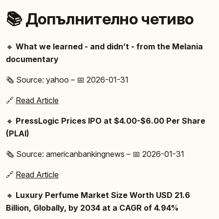
📚 Допълнително четиво
🔸
What we learned - and didn’t - from the Melania
documentary
🗞️ Source: yahoo – 📅 2026-01-31
🔗
Read Article
🔸
PressLogic Prices IPO at $4.00-$6.00 Per Share
(PLAI)
🗞️ Source: americanbankingnews – 📅 2026-01-31
🔗
Read Article
🔸
Luxury Perfume Market Size Worth USD 21.6
Billion, Globally, by 2034 at a CAGR of 4.94%