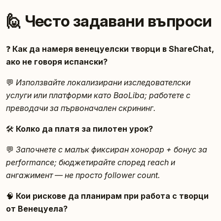
🙋 Често задавани въпроси
❓
Как да намеря венецуелски творци в ShareChat,
ако не говоря испански?
💬
Използвайте локализирани изследователски
услуги или платформи като BaoLiba; работете с
преводачи за първоначален скрининг.
🛠️
Колко да платя за пилотен урок?
💬
Започнете с малък фиксиран хонорар + бонус за
performance; бюджетирайте според reach и
ангажимент — не просто follower count.
🧠
Кои рискове да планирам при работа с творци
от Венецуела?