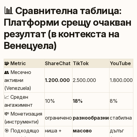
📊 Сравнителна таблица:
Платформи срещу очакван
резултат (в контекста на
Венецуела)
🧩 Metric
ShareChat
TikTok
YouTube
👥 Месечно
активни
1.200.000
2.500.000
1.800.000
(Venezuela)
📈 Среден
10%
18%
8%
ангажимент
💸 Монетизация
ограничено
разнообразни
стабилна
(инструменти)
🎯 Подходящо
ниша +
масово
дълъг