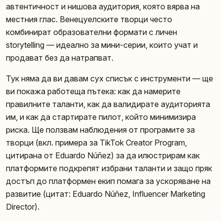
автентичност и нишова аудитория, която вярва на
местния глас. Венецуелските творци често
комбинират образователни формати с личен
storytelling — идеално за мини-серии, които учат и
продават без да натрапват.
Тук няма да ви давам сух списък с инструменти — ще
ви покажа работеща пътека: как да намерите
правилните таланти, как да валидирате аудиторията
им, и как да стартирате пилот, който минимизира
риска. Ще ползвам наблюдения от програмите за
творци (вкл. примера за TikTok Creator Program,
цитирана от Eduardo Núñez) за да илюстрирам как
платформите подкрепят избрани таланти и защо пряк
достъп до платформен екип помага за ускоряване на
развитие (цитат: Eduardo Núñez, Influencer Marketing
Director).