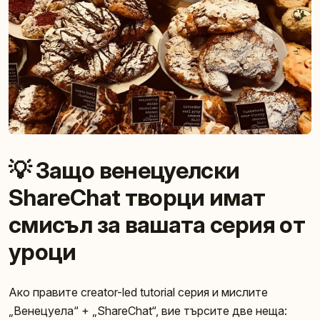
💡 Защо венецуелски
ShareChat творци имат
смисъл за вашата серия от
уроци
Ако правите creator-led tutorial серия и мислите
„Венецуела“ + „ShareChat“, вие търсите две неща: