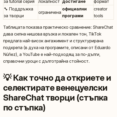
за tutorial серия
локалност
достигане
формат
🔧 Поддръжка
официални
creator
ограничена
за творци
програми
tools
Таблицата показва практическо сравнение: ShareChat
дава силна нишова връзка и локален тон, TikTok
предлага най-висок ангажимент и структурирана
подкрепа (в духа на програмите, описани от Eduardo
Núñez), а YouTube е най-подходящ за по-дълги,
справочни уроци с дълготрайна стойност.
💡 Как точно да откриете и
селектирате венецуелски
ShareChat творци (стъпка
по стъпка)