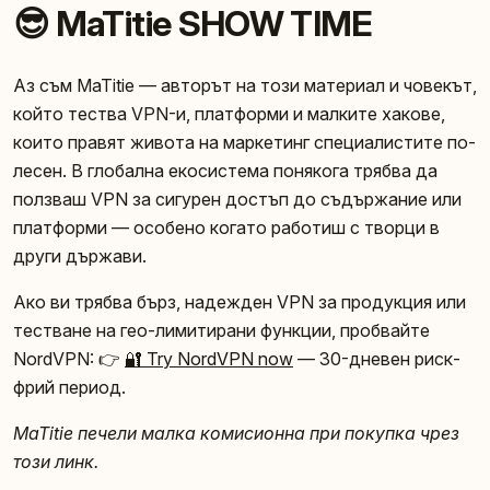
😎 MaTitie SHOW TIME
Аз съм MaTitie — авторът на този материал и човекът,
който тества VPN-и, платформи и малките хакове,
които правят живота на маркетинг специалистите по-
лесен. В глобална екосистема понякога трябва да
ползваш VPN за сигурен достъп до съдържание или
платформи — особено когато работиш с творци в
други държави.
Ако ви трябва бърз, надежден VPN за продукция или
тестване на гео-лимитирани функции, пробвайте
NordVPN: 👉
🔐 Try NordVPN now
— 30-дневен риск-
фрий период.
MaTitie печели малка комисионна при покупка чрез
този линк.