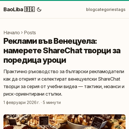
BaoLiba 🇧🇬
blog
categories
tags
Начало
Posts
Реклами във Венецуела:
намерете ShareChat творци за
поредица уроци
Практично ръководство за български рекламодатели
как да открият и селектират венецуелски ShareChat
творци за серия от учебни видеа — тактики, нюанси и
риск-ориентирани стъпки.
1 февруари 2026 г.
·
5 минути