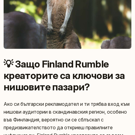
💡 Защо Finland Rumble
креаторите са ключови за
нишовите пазари?
Ако си български рекламодател и ти трябва вход към
нишови аудитории в скандинавския регион, особено
във Финландия, вероятно си се сблъскал с
предизвикателството да откриеш правилните