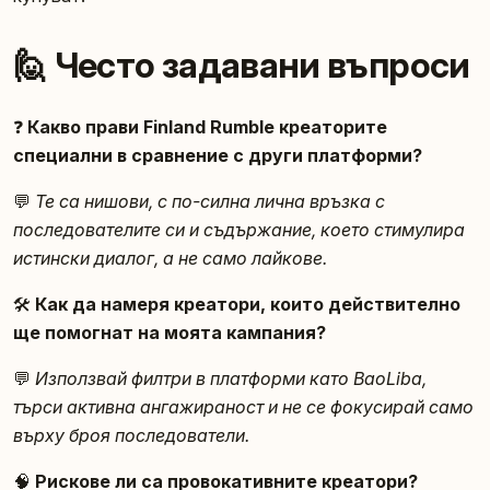
🙋 Често задавани въпроси
❓
Какво прави Finland Rumble креаторите
специални в сравнение с други платформи?
💬
Те са нишови, с по-силна лична връзка с
последователите си и съдържание, което стимулира
истински диалог, а не само лайкове.
🛠️
Как да намеря креатори, които действително
ще помогнат на моята кампания?
💬
Използвай филтри в платформи като BaoLiba,
търси активна ангажираност и не се фокусирай само
върху броя последователи.
🧠
Рискове ли са провокативните креатори?