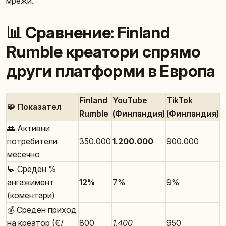
мрежи.
📊 Сравнение: Finland
Rumble креатори спрямо
други платформи в Европа
Finland
YouTube
TikTok
🧩 Показател
Rumble
(Финландия)
(Финландия)
👥 Активни
потребители
350.000
1.200.000
900.000
месечно
💬 Среден %
ангажимент
12%
7%
9%
(коментари)
💰 Среден приход
на креатор (€/
800
1.400
950