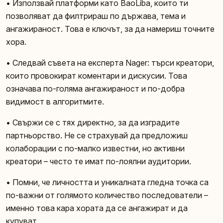
• Използвай платформи като BaoLiba, които ти
позволяват да филтрираш по държава, тема и
ангажираност. Това е ключът, за да намериш точните
хора.
• Следвай съвета на експерта Nager: търси креатори,
които провокират коментари и дискусии. Това
означава по-голяма ангажираност и по-добра
видимост в алгоритмите.
• Свържи се с тях директно, за да изградите
партньорство. Не се страхувай да предложиш
колаборации с по-малко известни, но активни
креатори – често те имат по-лоялни аудитории.
• Помни, че личността и уникалната гледна точка са
по-важни от голямото количество последователи –
именно това кара хората да се ангажират и да
купуват.