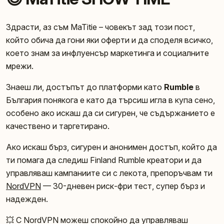
Здрасти, аз съм MaTitie – човекът зад този пост,
който обича да гони яки оферти и да споделя всичко,
което знам за инфлуенсър маркетинга и социалните
мрежи.
Знаеш ли, достъпът до платформи като
Rumble
в
България понякога е като да търсиш игла в купа сено,
особено ако искаш да си сигурен, че съдържанието е
качествено и таргетирано.
Ако искаш бърз, сигурен и анонимен достъп, който да
ти помага да следиш Finland Rumble креатори и да
управляваш кампаниите си с лекота, препоръчвам ти
NordVPN
— 30-дневен риск-фри тест, супер бърз и
надежден.
💥 С NordVPN можеш спокойно да управляваш