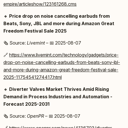
empire/articleshow/123161268.cms
🔸
Price drop on noise cancelling earbuds from
Beats, Sony, JBL and more during Amazon Great
Freedom Festival Sale 2025
🗞️ Source:
Livemint
– 📅 2025-08-07
🔗
https://www.livemint.com/technology/gadgets/price-
drop-on-noise-cancelling-earbuds-from-beats-sony-jbl-
and-more-during-amazon-great-freedom-festival-sale-
2025-11754541274417.html
🔸
Diverter Valves Market Thrives Amid Rising
Demand in Process Industries and Automation -
Forecast 2025-2031
🗞️ Source:
OpenPR
– 📅 2025-08-07
🔗
https://www.openpr.com/news/4136703/diverter-