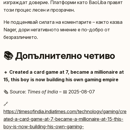
изграждат доверие. Платформи като BaoLiba правят
този процес лесен и прозрачен.
Не подценявай силата на коментарите – както казва
Nager, дори негативното мнение е по-добро от
безразличието.
📚 Допълнително четиво
🔸
Created a card game at 7, became a millionaire at
15, this boy is now building his own gaming empire
🗞️ Source:
Times of India
– 📅 2025-08-07
🔗
https://timesofindia.indiatimes.com/technology/gaming/cre
ated-a-card-game-at-7-became-a-millionaire-at-15-this-
boy-is-now-building-his-own-gaming-