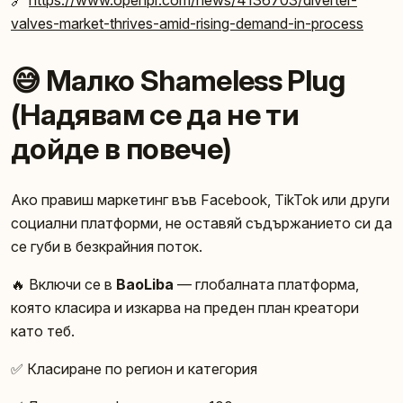
valves-market-thrives-amid-rising-demand-in-process
😅 Малко Shameless Plug
(Надявам се да не ти
дойде в повече)
Ако правиш маркетинг във Facebook, TikTok или други
социални платформи, не оставяй съдържанието си да
се губи в безкрайния поток.
🔥 Включи се в
BaoLiba
— глобалната платформа,
която класира и изкарва на преден план креатори
като теб.
✅ Класиране по регион и категория