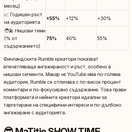
месец)
📈 Годишен ръст
+55%
+12%
+30%
на аудиторията
🧑‍🎤 Нишови теми
(% от
75%
40%
55%
съдържанието)
Финландските Rumble креатори показват
впечатляваща ангажираност и ръст, особено в
нишови сегменти. Макар че YouTube има по-голяма
аудитория, Rumble се отличава с по-висок процент
коментари и по-фокусирано съдържание. Това прави
платформата и нейните креатори идеални за
таргетиране на специфични интереси и по-дълбоко
ангажиране с аудиторията.
😎 MaTitie SHOW TIME