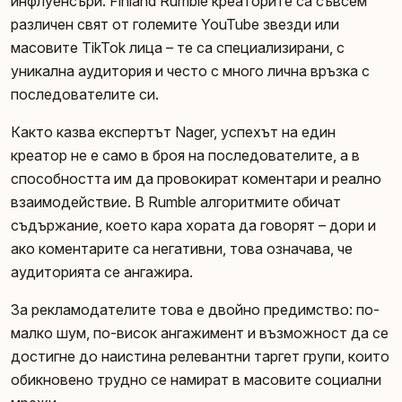
инфлуенсъри. Finland Rumble креаторите са съвсем
различен свят от големите YouTube звезди или
масовите TikTok лица – те са специализирани, с
уникална аудитория и често с много лична връзка с
последователите си.
Както казва експертът Nager, успехът на един
креатор не е само в броя на последователите, а в
способността им да провокират коментари и реално
взаимодействие. В Rumble алгоритмите обичат
съдържание, което кара хората да говорят – дори и
ако коментарите са негативни, това означава, че
аудиторията се ангажира.
За рекламодателите това е двойно предимство: по-
малко шум, по-висок ангажимент и възможност да се
достигне до наистина релевантни таргет групи, които
обикновено трудно се намират в масовите социални