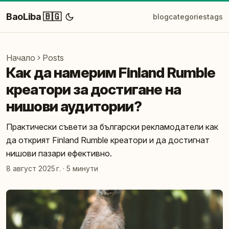
BaoLiba 🇧🇬
blog
categories
tags
Начало
Posts
Как да намерим Finland Rumble
креатори за достигане на
нишови аудитории?
Практически съвети за български рекламодатели как
да открият Finland Rumble креатори и да достигнат
нишови пазари ефективно.
8 август 2025 г.
·
5 минути