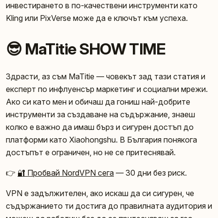
инвестирането в по-качествени инструменти като
Kling или PixVerse може да е ключът към успеха.
😎 MaTitie SHOW TIME
Здрасти, аз съм MaTitie — човекът зад тази статия и
експерт по инфлуенсър маркетинг и социални мрежи.
Ако си като мен и обичаш да гониш най-добрите
инструменти за създаване на съдържание, знаеш
колко е важно да имаш бърз и сигурен достъп до
платформи като Xiaohongshu. В България понякога
достъпът е ограничен, но не се притеснявай.
👉
🔐 Пробвай NordVPN сега
— 30 дни без риск.
VPN е задължителен, ако искаш да си сигурен, че
съдържанието ти достига до правилната аудитория и