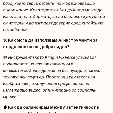
база, която търси автентично и вдъхновяващо
съдържание. Креаторите от Кот д’Ивоар могат да
използват платформата, за да споделят културните
си истории и да изградят доверие сред китайските
потребители.
🛠️
Как мога да използвам AI инструменти за
създаване на по-добри видеа?
💬
Инструменти като Kling и PixVerse улесняват
създаването на плавни анимации и
кинематографични движения без нужда от скъпа
техника или софтуер. Просто въведи текст или
изображения, и получаваш професионално
изглеждащо видео, оптимизирано за социални
мрежи.
🧠
Как да балансирам между автентичност и