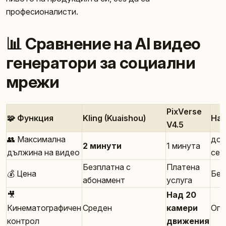
професионалисти.
📊 Сравнение на AI видео
генератори за социални
мрежи
PixVerse
🧩 Функция
Kling (Kuaishou)
Hai
V4.5
👥 Максимална
до 
2 минути
1 минута
дължина на видео
сек
Безплатна с
Платена
💰 Цена
Без
абонамент
услуга
🎥
Над 20
Кинематографичен
Среден
камери
Огр
контрол
движения