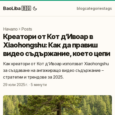
BaoLiba 🇧🇬
blog
categories
tags
Начало
Posts
Креатори от Кот д’Ивоар в
Xiaohongshu: Как да правиш
видео съдържание, което цепи
Как креатори от Кот д’Ивоар използват Xiaohongshu
за създаване на ангажиращо видео съдържание –
стратегии и трендове за 2025.
29 юли 2025 г.
·
5 минути