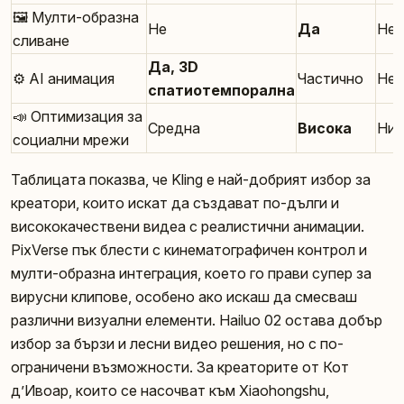
🖼️ Мулти-образна
Не
Да
Не
сливане
Да, 3D
⚙️ AI анимация
Частично
Не
спатиотемпорална
📣 Оптимизация за
Средна
Висока
Нис
социални мрежи
Таблицата показва, че Kling е най-добрият избор за
креатори, които искат да създават по-дълги и
висококачествени видеа с реалистични анимации.
PixVerse пък блести с кинематографичен контрол и
мулти-образна интеграция, което го прави супер за
вирусни клипове, особено ако искаш да смесваш
различни визуални елементи. Hailuo 02 остава добър
избор за бързи и лесни видео решения, но с по-
ограничени възможности. За креаторите от Кот
д’Ивоар, които се насочват към Xiaohongshu,