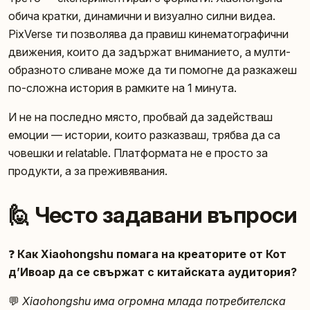
обича кратки, динамични и визуално силни видеа.
PixVerse ти позволява да правиш кинематографични
движения, които да задържат вниманието, а мулти-
образното сливане може да ти помогне да разкажеш
по-сложна история в рамките на 1 минута.
И не на последно място, пробвай да задействаш
емоции — истории, които разказваш, трябва да са
човешки и relatable. Платформата не е просто за
продукти, а за преживявания.
🙋 Често задавани въпроси
❓
Как Xiaohongshu помага на креаторите от Кот
д’Ивоар да се свържат с китайската аудитория?
💬
Xiaohongshu има огромна млада потребителска