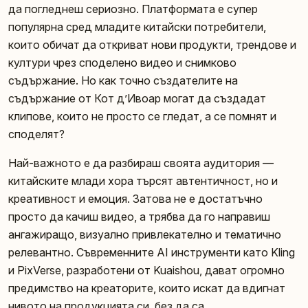
да погледнеш сериозно. Платформата е супер
популярна сред младите китайски потребители,
които обичат да откриват нови продукти, трендове и
култури чрез споделено видео и снимково
съдържание. Но как точно създателите на
съдържание от Кот д’Ивоар могат да създадат
клипове, които не просто се гледат, а се помнят и
споделят?
Най-важното е да разбираш своята аудитория —
китайските млади хора търсят автентичност, но и
креативност и емоция. Затова не е достатъчно
просто да качиш видео, а трябва да го направиш
ангажиращо, визуално привлекателно и тематично
релевантно. Съвременните AI инструменти като Kling
и PixVerse, разработени от Kuaishou, дават огромно
предимство на креаторите, които искат да вдигнат
нивото на продукцията си, без да са