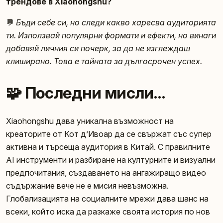
трендове в Xiaohongshu?
💬
Бъди себе си, но следи какво харесва аудиторията
ти. Използвай популярни формати и ефекти, но винаги
добавяй личния си почерк, за да не изглеждаш
клиширано. Това е тайната за дългосрочен успех.
🧩 Последни мисли…
Xiaohongshu дава уникална възможност на
креаторите от Кот д’Ивоар да се свържат със супер
активна и търсеща аудитория в Китай. С правилните
AI инструменти и разбиране на културните и визуални
предпочитания, създаването на ангажиращо видео
съдържание вече не е мисия невъзможна.
Глобализацията на социалните мрежи дава шанс на
всеки, който иска да разкаже своята история по нов