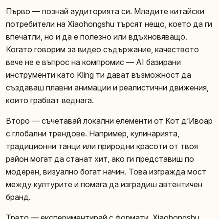
Първо — познай аудиторията си. Младите китайски
потребители на Xiaohongshu търсят нещо, което да ги
впечатли, но и да е полезно или вдъхновяващо.
Когато говорим за видео съдържание, качеството
вече не е въпрос на компромис — AI базирани
инструменти като Kling ти дават възможност да
създаваш плавни анимации и реалистични движения,
които грабват веднага.
Второ — съчетавай локални елементи от Кот д’Ивоар
с глобални трендове. Например, кулинарията,
традиционни танци или природни красоти от твоя
район могат да станат хит, ако ги представиш по
модерен, визуално богат начин. Това изгражда мост
между културите и помага да изградиш автентичен
бранд.
Трето — експериментирай с формати. Xiaohongshu