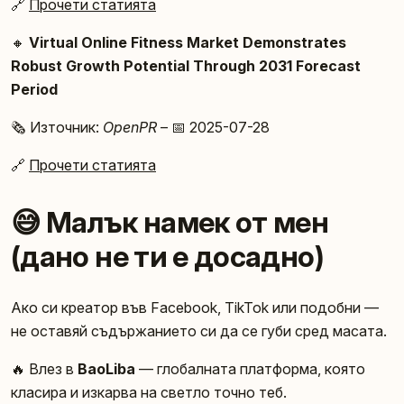
🔗
Прочети статията
🔸
Virtual Online Fitness Market Demonstrates
Robust Growth Potential Through 2031 Forecast
Period
🗞️ Източник:
OpenPR
– 📅 2025-07-28
🔗
Прочети статията
😅 Малък намек от мен
(дано не ти е досадно)
Ако си креатор във Facebook, TikTok или подобни —
не оставяй съдържанието си да се губи сред масата.
🔥 Влез в
BaoLiba
— глобалната платформа, която
класира и изкарва на светло точно теб.