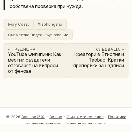
собствена проверка при нужда.
Ivory Coast
Xiaohongshu
Съвместно Видео Съдържание
« ПРЕДИШНА
СЛЕДВАЩА »
YouTube Филипини: Как
Креатори в Етиопия и
местни създатели
Taobao: Кратки
отговарят на въпроси
препоръки за надписи
от фенове
© 2026
BaoLiba 🇧🇬
·
За нас
·
Свържете се с нас
·
Политика
за поверителност
·
Условия за ползване