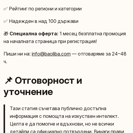
✅ Рейтинг по региони и категории
✅ Надежден в над 100 държави
🎁
Специална оферта:
1 месец безплатна промоция
на началната страница при регистрация!
Пиши ни на:
info@baoliba.com
— отговаряме за 24–48
ч.
📌 Отговорност и
уточнение
Тази статия съчетава публично достъпна
информация с помощта на изкуствен интелект.
Целта е да помогне и вдъхнови, но не всички
детайли са официално потвърдени. Винаги прави