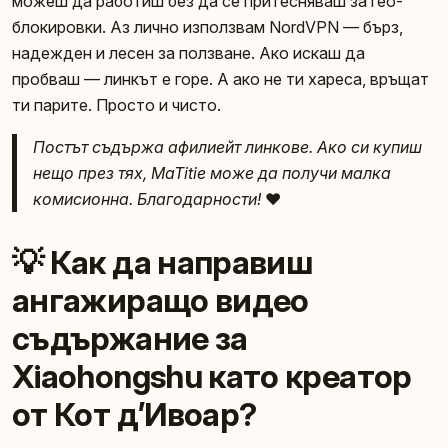
можеш да работиш без да се притесняваш за гео-
блокировки. Аз лично използвам NordVPN — бърз,
надежден и лесен за ползване. Ако искаш да
пробваш — линкът е горе. А ако не ти хареса, връщат
ти парите. Просто и чисто.
Постът съдържа афилиейт линкове. Ако си купиш
нещо през тях, MaTitie може да получи малка
комисионна. Благодарности!
❤️
💡 Как да направиш
ангажиращо видео
съдържание за
Xiaohongshu като креатор
от Кот д’Ивоар?