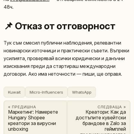
48ч.
📌 Отказ от отговорност
Тук съм смесил публични наблюдения, релевантни
новинарски източници и практически съвети. Въпреки
усилията, проверявай всички юридически и данъчни
изисквания преди да стартираш международни
договори. Ако има неточности — пиши, ще оправя.
Kuwait
Micro-Influencers
WhatsApp
« ПРЕДИШНА
СЛЕДВАЩА »
Маркетинг: Намерете
Креатори: Как да
Hungary Shopee
достъпите кувейтски
креатори за вирусни
брандове в Zalo за
unboxing
геймплей