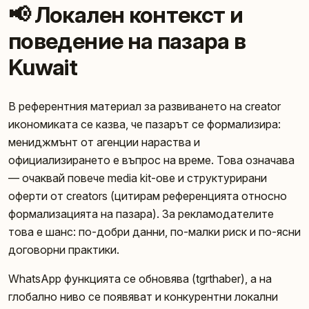
📢 Локален контекст и
поведение на пазара в
Kuwait
В референтния материал за развиването на creator
икономиката се казва, че пазарът се формализира:
мениджмънт от агенции нараства и
официализирането е въпрос на време. Това означава
— очаквай повече media kit-ове и структурирани
оферти от creators (цитирам референцията относно
формализацията на пазара). За рекламодателите
това е шанс: по-добри данни, по-малки риск и по-ясни
договорни практики.
WhatsApp функцията се обновява (tgrthaber), а на
глобално ниво се появяват и конкурентни локални