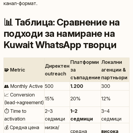
канал-формат.
📊 Таблица: Сравнение на
подходи за намиране на
Kuwait WhatsApp творци
Платформи
Локални
Директен
🧩 Metric
за
агенции &
outreach
съвпадение
партньори
👥 Monthly Active
500
1.200
300
📈 Conversion
15%
20%
12%
(lead→agreement)
⏱️ Time to
2–3
1–2
3–4
activation
седмици
седмици
седмици
💰 Средна цена
низка/
средна
висока