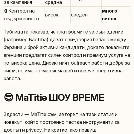
за кампания
средна
🔒 Контрол на
много
висок
среден
съдържанието
висок
Таблицата показва, че платформите за съвпадение
(например BaoLiba) дават най-добрия баланс между
бързина и брой активни кандидати, докато локалните
агенции предлагат силен контрол и премиум услуга на
по-висока цена. Директният outreach работи добре за
ниши, но има по-малък мащаб и повече оперативна
работа.
😎 MaTitie ШОУ ВРЕМЕ
Здрасти — MaTitie съм, авторът на тази статия и
човекът, който постоянно тества инструменти за
достъп и privacy. На кратко: ако правиш