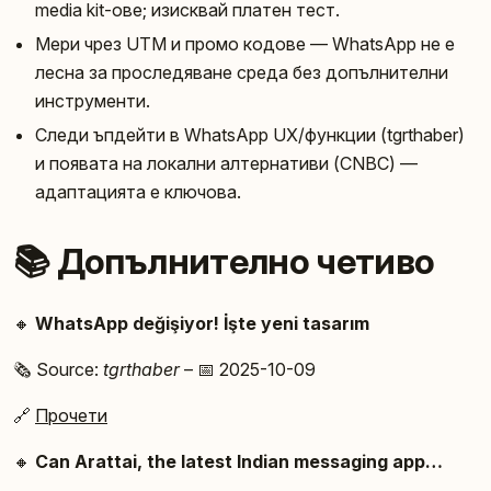
media kit-ове; изисквай платен тест.
Мери чрез UTM и промо кодове — WhatsApp не е
лесна за проследяване среда без допълнителни
инструменти.
Следи ъпдейти в WhatsApp UX/функции (tgrthaber)
и появата на локални алтернативи (CNBC) —
адаптацията е ключова.
📚 Допълнително четиво
🔸
WhatsApp değişiyor! İşte yeni tasarım
🗞️ Source:
tgrthaber
– 📅 2025-10-09
🔗
Прочети
🔸
Can Arattai, the latest Indian messaging app…