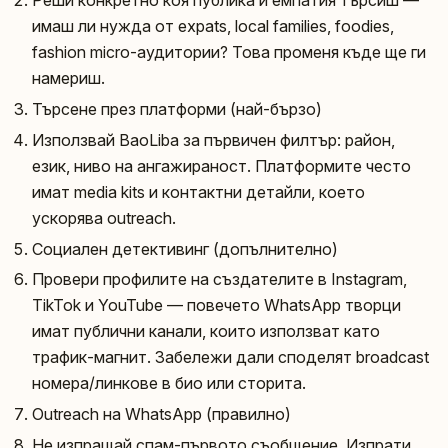
Реши конкретно коя публика и емпатия търсиш —
имаш ли нужда от expats, local families, foodies,
fashion micro-аудитории? Това променя къде ще ги
намериш.
Търсене през платформи (най-бързо)
Използвай BaoLiba за първичен филтър: район,
език, ниво на ангажираност. Платформите често
имат media kits и контактни детайли, което
ускорява outreach.
Социален детективинг (допълнително)
Провери профилите на създателите в Instagram,
TikTok и YouTube — повечето WhatsApp творци
имат публични канали, които използват като
трафик-магнит. Забележи дали споделят broadcast
номера/линкове в био или сторита.
Outreach на WhatsApp (правилно)
Не изпращай спам-първото съобщение. Изпрати