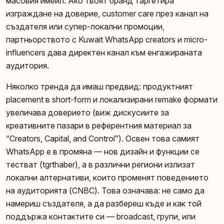
масовия имейл. Ако твоят бранд таргетира
изграждане на доверие, customer care през канал на
създателя или супер-локални промоции,
партньорството с Kuwait WhatsApp creators и micro-
influencers дава директен канал към енгажираната
аудитория.
Няколко тренда да имаш предвид: продуктният
placement в short-form и локализирани remake формати
увеличава доверието (виж дискусиите за
креативните пазари в референтния материал за
“Creators, Capital, and Control”). Освен това самият
WhatsApp е в промяна — нов дизайн и функции се
тестват (tgrthaber), а в различни региони излизат
локални алтернативи, които променят поведението
на аудиторията (CNBC). Това означава: не само да
намериш създателя, а да разбереш къде и как той
поддържа контактите си — broadcast, групи, или