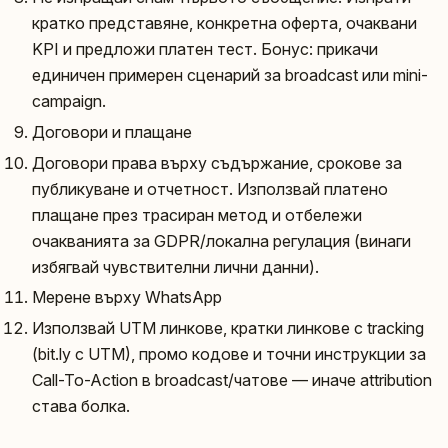
кратко представяне, конкретна оферта, очаквани
KPI и предложи платен тест. Бонус: прикачи
единичен примерен сценарий за broadcast или mini-
campaign.
Договори и плащане
Договори права върху съдържание, срокове за
публикуване и отчетност. Използвай платено
плащане през трасиран метод и отбележи
очакванията за GDPR/локална регулация (винаги
избягвай чувствителни лични данни).
Мерене върху WhatsApp
Използвай UTM линкове, кратки линкове с tracking
(bit.ly с UTM), промо кодове и точни инструкции за
Call-To-Action в broadcast/чатове — иначе attribution
става болка.