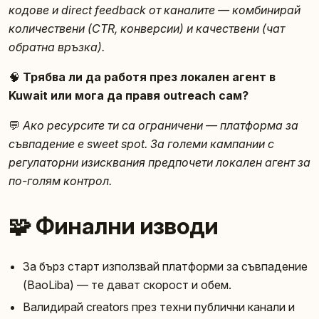
кодове и direct feedback от каналите — комбинирай
количествени (CTR, конверсии) и качествени (чат
обратна връзка).
🧠
Трябва ли да работя през локален агент в
Kuwait или мога да правя outreach сам?
💬
Ако ресурсите ти са ограничени — платформа за
съвпадение е sweet spot. За големи кампании с
регулаторни изисквания предпочети локален агент за
по-голям контрол.
🧩 Финални изводи
За бърз старт използвай платформи за съвпадение
(BaoLiba) — те дават скорост и обем.
Валидирай creators през техни публични канали и