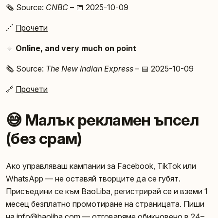
🗞️ Source:
CNBC
– 📅 2025-10-09
🔗
Прочети
🔸
Online, and very much on point
🗞️ Source:
The New Indian Express
– 📅 2025-10-09
🔗
Прочети
😅 Малък рекламен ъпсел
(без срам)
Ако управляваш кампании за Facebook, TikTok или
WhatsApp — не оставяй творците да се губят.
Присъедини се към BaoLiba, регистрирай се и вземи 1
месец безплатно промотиране на страницата. Пиши
на
info@baoliba.com
— отговаряме обикновено в 24–