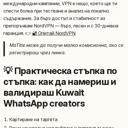
международни кампании, VPN е нещо, което ще ти
спести болка при тестване и анализ на локално
съдържание. За бърз достъп и стабилност аз
препоръчвам NordVPN — бърз, лесен и с 30-дневна
гаранция. 👉
🔐 Опитай NordVPN
MaTitie може да получи малка комисионна, ако се
регистрираш чрез линка.
💡 Практическа стъпка по
стъпка: как да намериш и
валидираш Kuwait
WhatsApp creators
Картиране на таргета