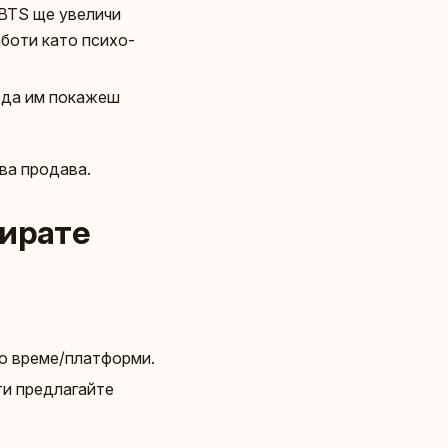
 BTS ще увеличи
аботи като психо-
а да им покажеш
ва продава.
рирате
ко време/платформи.
ти предлагайте