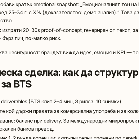
обави кратък emotional snapshot: „Емоционалният тон на
ед 25–34 г. с X% (доказателство: демо анализ).“ Това р
ство.
 изпрати 20–30s proof-of-concept, генериран от текст, з
 бърз пич, по-малко риск.
ва несигурност: брандът вижда идея, емоция и KPI — то
еска сделка: как да структу
 за BTS
deliverables (BTS клип 2–4 мин, 3 рилса, 10 снимки).
те кой държи правата за комерсиална употреба и за кол
ванс; баланс при delivery. За международни микропроек
локален банков превод.
ие: 1–2 рунда корекции; допълнителни промени по тариф.