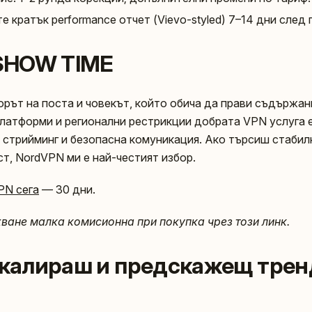
е кратък performance отчет (Vievo-styled) 7–14 дни след 
 SHOW TIME
орът на поста и човекът, който обича да прави съдържан
платформи и регионални рестрикции добрата VPN услуга е
а, стрийминг и безопасна комуникация. Ако търсиш стаби
т, NordVPN ми е най-честият избор.
PN сега
— 30 дни.
хване малка комисионна при покупка чрез този линк.
 скалираш и предскажещ трен