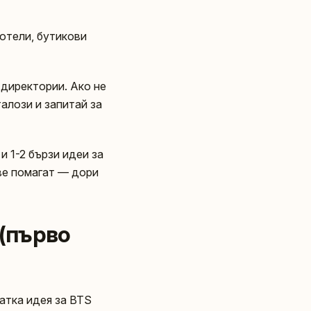
хотели, бутикови
 директории. Ако не
талози и запитай за
и 1-2 бързи идеи за
ове помагат — дори
 (първо
атка идея за BTS