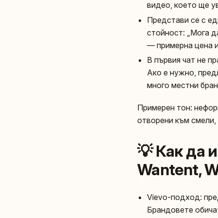
видео, което ще у
Представи се с ед
стойност: „Мога д
— примерна цена и
В първия чат не п
Ако е нужно, пред
много местни бран
Примерен тон: нефор
отворени към смели, 
💡 Как да 
Wantent, W
Vievo-подход: пре
Брандовете обичат