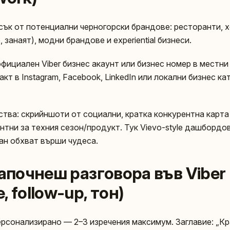
исък от потенциални черногорски брандове: ресторанти, 
 занаят), модни брандове и experiential бизнеси.
официален Viber бизнес акаунт или бизнес номер в местни
кт в Instagram, Facebook, LinkedIn или локални бизнес ка
тва: скрийншоти от социални, кратка конкурентна карта 
антни за техния сезон/продукт. Тук Vievo-style дашборд
ван обхват върши чудеса.
започнеш разговора във Viber
 follow-up, тон)
рсонализирано — 2–3 изречения максимум. Заглавие: „Кр