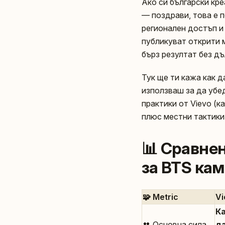
Ако си български кр
— поздрави, това е 
регионален достъп и
публикуват открити м
бърз резултат без д
Тук ще ти кажа как д
използваш за да убе
практики от Vievo (ка
плюс местни тактики 
📊 Сравне
за BTS ка
🧩 Metric
Vi
К
👥 Основна сила
д