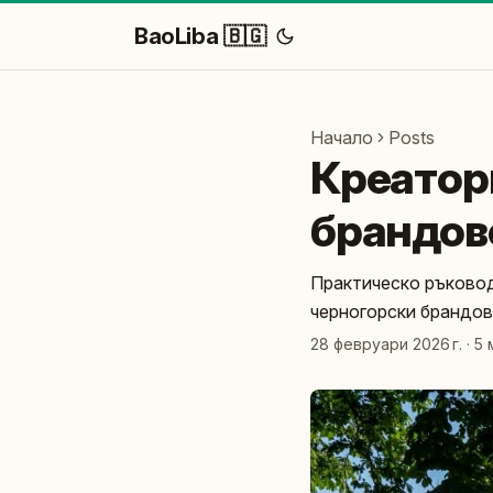
BaoLiba 🇧🇬
Начало
Posts
Креатори
брандове
Практическо ръковод
черногорски брандов
28 февруари 2026 г.
·
5 