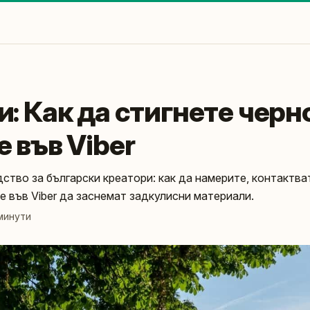
: Как да стигнете черн
 във Viber
ство за български креатори: как да намерите, контактва
е във Viber да заснемат задкулисни материали.
минути