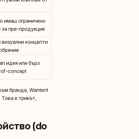
о имаш ограничено
 за прe-продукция
 визуални концепти
обрение
ап идея или бърз
-of-concept
към бранда, Wantent
 Това е трикът,
ойство (do