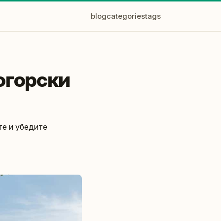
blog
categories
tags
огорски
те и убедите