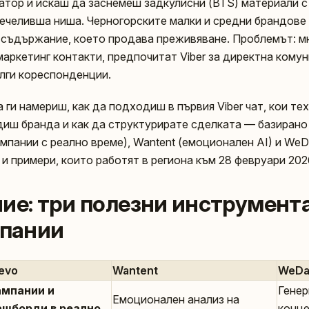
еатор и искаш да заснемеш задкулисни (BTS) материали с
печеливша ниша. Черногорските малки и средни брандове
 съдържание, което продава преживяване. Проблемът: мн
аркетинг контакти, предпочитат Viber за директна комун
ълги кореспонденции.
а ги намериш, как да подходиш в първия Viber чат, кои те
диш бранда и как да структурирате сделката — базирано
мпании с реално време), Wantent (емоционален AI) и WeDaV
и примери, които работят в региона към 28 февруари 202
ние: три полезни инструмент
мпании
evo
Wantent
WeDa
ампании и
Генер
Емоционален анализ на
ашборди в реално
конце