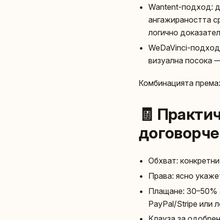
Wantent-подход: д
ангажираността ср
логично доказател
WeDaVinci-подход:
визуална посока —
Комбинацията премах
🧾 Практич
договорче
Обхват: конкретни 
Права: ясно укаже
Плащане: 30–50% а
PayPal/Stripe или 
Клауза за одобрен