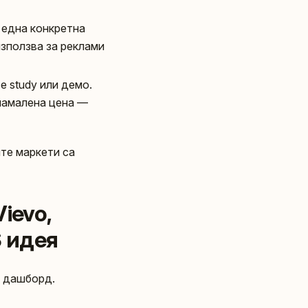
и една конкретна
използва за реклами
e study или демо.
 намалена цена —
те маркети са
ievo,
S идея
k дашборд.