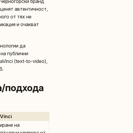
 черногорски бранд
 ценят автентичност,
ого от тях не
икация и очакват
хнологии да
 на публични
inci (text-to-video),
6.
а/подхода
Vinci
иране на
птуални клипове от