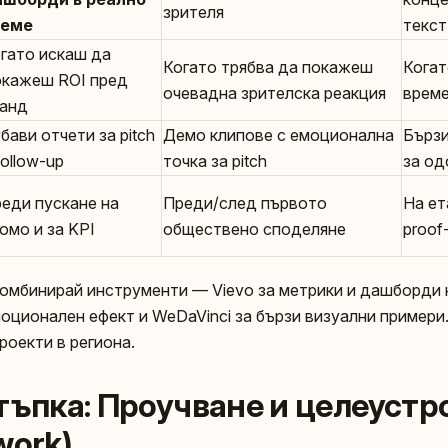
зрителя
реме
текст
гато искаш да
Когато трябва да покажеш
Когат
кажеш ROI пред
очевадна зрителска реакция
време
анд
бави отчети за pitch
Демо клипове с емоционална
Бързи
follow-up
точка за pitch
за од
еди пускане на
Преди/след първото
На ет
омо и за KPI
обществено споделяне
proof
комбинирай инструменти — Vievo за метрики и дашборди 
оционален ефект и WeDaVinci за бързи визуални примери.
роекти в региона.
тъпка: Проучване и целеустр
work)