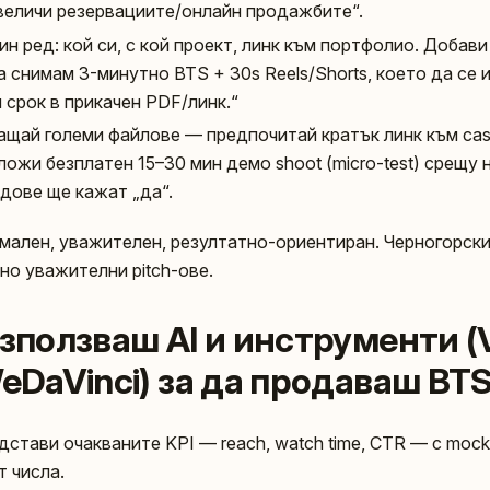
величи резервациите/онлайн продажбите“.
ин ред: кой си, с кой проект, линк към портфолио. Добав
а снимам 3-минутно BTS + 30s Reels/Shorts, което да се 
 срок в прикачен PDF/линк.“
ращай големи файлове — предпочитай кратък линк към cas
ложи безплатен 15–30 мин демо shoot (micro-test) срещу
дове ще кажат „да“.
мален, уважителен, резултатно-ориентиран. Черногорски
но уважителни pitch-ове.
използваш AI и инструменти (V
eDaVinci) за да продаваш BT
дстави очакваните KPI — reach, watch time, CTR — с moc
 числа.