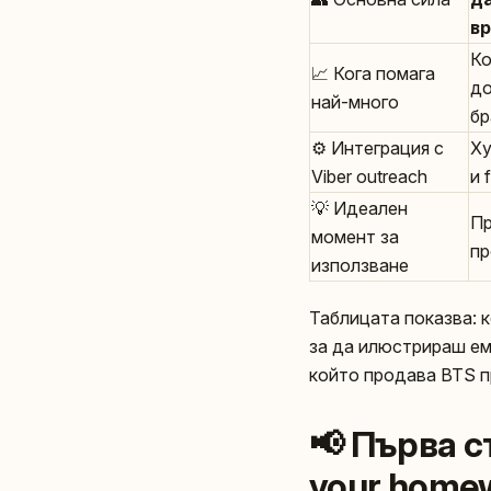
в
Ко
📈 Кога помага
до
най-много
бр
⚙️ Интеграция с
Ху
Viber outreach
и 
💡 Идеален
Пр
момент за
пр
използване
Таблицата показва: 
за да илюстрираш ем
който продава BTS п
📢 Първа с
your home