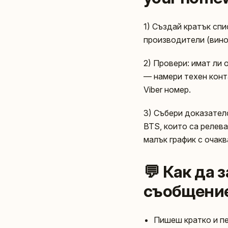
1) Създай кратък сп
производители (вино,
2) Провери: имат ли 
— намери техен конта
Viber номер.
3) Събери доказателс
BTS, които са релев
малък график с очак
💬 Как да 
съобщение,
Пишеш кратко и пе