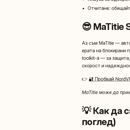
Отчитане: обещайт
😎 MaTitie
Аз съм MaTitie — авт
ерата на блокирани 
toolkit-а — за защит
скорост и надежднос
👉
🔐 Пробвай NordV
MaTitie може да при
💡 Как да
поглед)