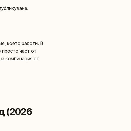
публикуване.
ие, което работи. В
 просто част от
лна комбинация от
д (2026