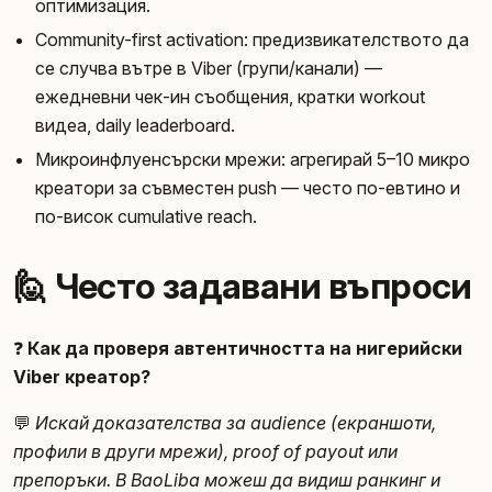
оптимизация.
Community-first activation: предизвикателството да
се случва вътре в Viber (групи/канали) —
ежедневни чек-ин съобщения, кратки workout
видеа, daily leaderboard.
Микроинфлуенсърски мрежи: агрегирай 5–10 микро
креатори за съвместен push — често по-евтино и
по-висок cumulative reach.
🙋 Често задавани въпроси
❓
Как да проверя автентичността на нигерийски
Viber креатор?
💬
Искай доказателства за audience (екраншоти,
профили в други мрежи), proof of payout или
препоръки. В BaoLiba можеш да видиш ранкинг и