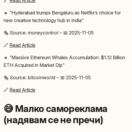
🔗
Read Article
🔸 “Hyderabad trumps Bengaluru as Netflix’s choice for
new creative technology hub in India”
🗞️ Source:
moneycontrol
– 📅 2025-11-05
🔗
Read Article
🔸 “Massive Ethereum Whales Accumulation: $1.12 Billion
ETH Acquired in Market Dip”
🗞️ Source:
bitcoinworld
– 📅 2025-11-05
🔗
Read Article
😅 Малко самореклама
(надявам се не пречи)