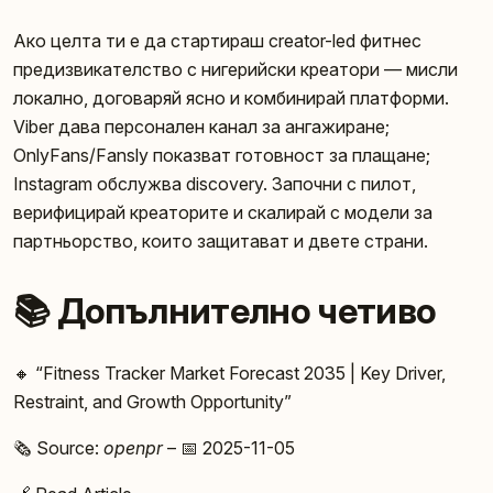
Ако целта ти е да стартираш creator-led фитнес
предизвикателство с нигерийски креатори — мисли
локално, договаряй ясно и комбинирай платформи.
Viber дава персонален канал за ангажиране;
OnlyFans/Fansly показват готовност за плащане;
Instagram обслужва discovery. Започни с пилот,
верифицирай креаторите и скалирай с модели за
партньорство, които защитават и двете страни.
📚 Допълнително четиво
🔸 “Fitness Tracker Market Forecast 2035 | Key Driver,
Restraint, and Growth Opportunity”
🗞️ Source:
openpr
– 📅 2025-11-05