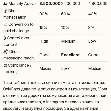
👥 Monthly Active
3.500.000
2.200.000
4.800.000
💰 Direct
90%
60%
40%
monetisation
📈 Conversion to
15%
10%
8%
paid challenge
🔒 Control over
High
Medium
Low
content
📬 Direct
Good
Excellent
Good
messaging reach
⚖️ Compliance /
Medium
Low
Medium
tracking
Тази таблица показва силните места на всяка опция:
OnlyFans дава по-добър контрол и монетизация, Viber
е отличен за директна комуникация и ангажиране при
предизвикателства, а Instagram остава ключов за
discovery и визуална промоция. За една кампания