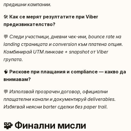
предишни кампании.
🛠️
Как се мерят резултатите при Viber
предизвикателство?
💬
Следи участници, дневни чек-ини, bounce rate на
landing страницата и conversion към платена опция.
Комбинирай UTM линкове + snapshot от Viber
групата.
🧠
Рискове при плащания и compliance — какво да
внимавам?
💬
Използвай прозрачен договор, официални
плащателни канали и документируй deliverables.
Избягвай неясни barter сделки без paper trail.
🧩 Финални мисли