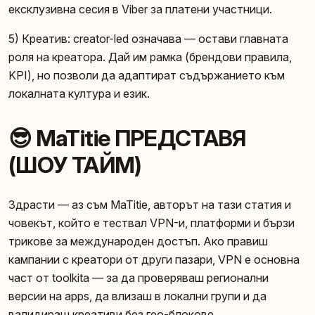
ексклузивна сесия в Viber за платени участници.
5) Креатив: creator-led означава — остави главната
роля на креатора. Дай им рамка (брендови правила,
KPI), но позволи да адаптират съдържанието към
локалната култура и език.
😎 MaTitie ПРЕДСТАВЯ
(ШОУ ТАЙМ)
Здрасти — аз съм MaTitie, авторът на тази статия и
човекът, който е тествал VPN-и, платформи и бързи
трикове за международен достъп. Ако правиш
кампании с креатори от други пазари, VPN е основна
част от toolkita — за да проверяваш регионални
версии на apps, да влизаш в локални групи и да
валидираш креативи без гео-блокове.