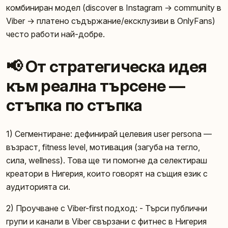
комбиниран модел (discover в Instagram → community в
Viber → платено съдържание/ексклузиви в OnlyFans)
често работи най-добре.
📢 От стратегическа идея
към реална търсене —
стъпка по стъпка
1) Сегментиране: дефинирай целевия user persona —
възраст, fitness level, мотивация (загуба на тегло,
сила, wellness). Това ще ти помогне да селектираш
креатори в Нигерия, които говорят на същия език с
аудиторията си.
2) Проучване с Viber-first подход: - Търси публични
групи и канали в Viber свързани с фитнес в Нигерия