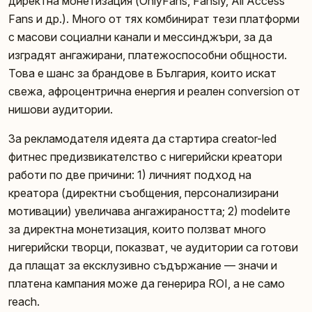
директна монетизация (OnlyFans, Fansly, All Access
Fans и др.). Много от тях комбинират тези платформи
с масови социални канали и мессинджъри, за да
изградят ангажирани, платежоспособни общности.
Това е шанс за брандове в България, които искат
свежа, афроцентрична енергия и реален conversion от
нишови аудитории.
За рекламодателя идеята да стартира creator-led
фитнес предизвикателство с нигерийски креатори
работи по две причини: 1) личният подход на
креатора (директни съобщения, персонализирани
мотивации) увеличава ангажираността; 2) modelите
за директна монетизация, които ползват много
нигерийски творци, показват, че аудитории са готови
да плащат за ексклузивно съдържание — значи и
платена кампания може да генерира ROI, а не само
reach.