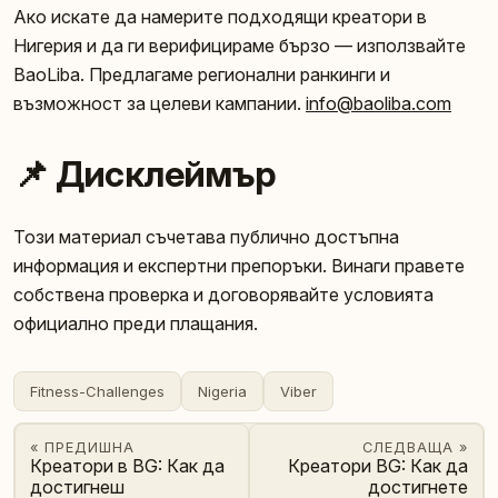
Ако искате да намерите подходящи креатори в
Нигерия и да ги верифицираме бързо — използвайте
BaoLiba. Предлагаме регионални ранкинги и
възможност за целеви кампании.
info@baoliba.com
📌 Дисклеймър
Този материал съчетава публично достъпна
информация и експертни препоръки. Винаги правете
собствена проверка и договорявайте условията
официално преди плащания.
Fitness-Challenges
Nigeria
Viber
« ПРЕДИШНА
СЛЕДВАЩА »
Креатори в BG: Как да
Креатори BG: Как да
достигнеш
достигнете