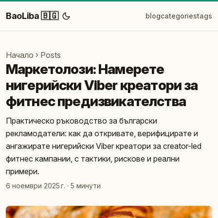
BaoLiba 🇧🇬
blog
categories
tags
Начало
Posts
Маркетолози: Намерете
нигерийски Viber креатори за
фитнес предизвикателства
Практическо ръководство за български
рекламодатели: как да откривате, верифицирате и
ангажирате нигерийски Viber креатори за creator-led
фитнес кампании, с тактики, рискове и реални
примери.
6 ноември 2025 г.
·
5 минути