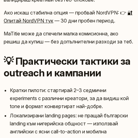
Ако искаш стабилна опция — пробвай NordVPN: 👉
🔐
Опитай NordVPN тук
— 30 дни пробен период.
MaTitie може да спечели малка комисионна, ако
решиш да купиш — без допълнителни разходи за теб.
💡 Практически тактики за
outreach и кампании
Кратки пилоти: стартирай 2–3 седмични
experiments с различни креатори, за да видиш кой
tone и формат конвертират най-добре.
Локализирани landing pages: не пращай български
landing към нигерийска общност — използвай
английски с ясни call-to-action и мобилна