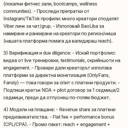
(локални фитнес зали, bootcamps, wellness
communities). - Проследи препратки от
Instagram/TikTok профили: много креатори споделят
Viber линк за чат/grup. - Използвай BaoLiba за
намиране и ранкиране на креатори по регион/нишa
(нашата платформа помага да валидираш reach).
3) Верификация и due diligence: - Искай портфолио:
видеа от live тренировки, testimonials, скрийншоти на
engagement. - Провери дали креаторът използва
платформи за директна монетизация (OnlyFans,
Fansly) — това говори за опит с платени продукти. -
Подпиши кратък NDA + pilot договор за 1 седмица/2
седмици, преди да отпуснеш по-голям бюджет.
4) Модели на плащане: - Revenue share за платени
предизвикателства. - Flat fee + performance bonus
(CPL/CPA). - Промо пакет: reach + engagement +