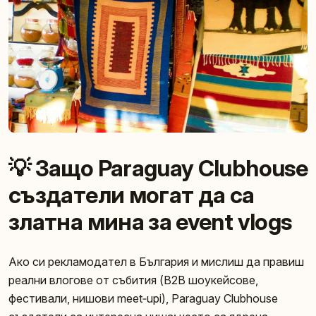
💡 Защо Paraguay Clubhouse
създатели могат да са
златна мина за event vlogs
Ако си рекламодател в България и мислиш да правиш
реални влогове от събития (B2B шоукейсове,
фестивали, нишови meet‑upi), Paraguay Clubhouse