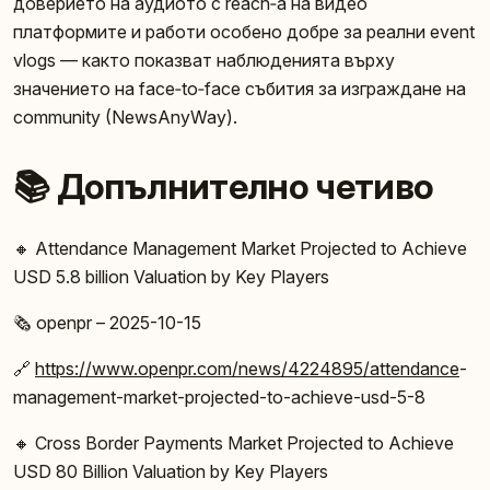
доверието на аудиото с reach‑а на видео
платформите и работи особено добре за реални event
vlogs — както показват наблюденията върху
значението на face‑to‑face събития за изграждане на
community (NewsAnyWay).
📚 Допълнително четиво
🔸 Attendance Management Market Projected to Achieve
USD 5.8 billion Valuation by Key Players
🗞️ openpr – 2025-10-15
🔗
https://www.openpr.com/news/4224895/attendance
-
management-market-projected-to-achieve-usd-5-8
🔸 Cross Border Payments Market Projected to Achieve
USD 80 Billion Valuation by Key Players