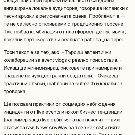
създатели са интересна ниша: често са ядрена,
ангажирана локална аудитория, говореща испански с
тесни връзки в регионалната сцена. Проблемът е —
те не са лесно откриваеми с традиционно търсене.
Тук трябва комбинация от платформен детективинг,
локални партньорства и реалната работа „на терен“.
Този текст е за теб, ако: - Търсиш автентични
колаборации за event vlogs с реално присъствие. -
Искаш да минимизираш рисковете при намиране и
плащане на чуждестранни създатели. - Очакваш
практични стъпки, шаблони за outreach и канали за
проверка.
Ще ползвам практики от соцмедия наблюдения,
инциденти от live events и някои бизнес тенденции
(например защо live събитията пак печелят — виж
статията във NewsAnyWay за това как събитията