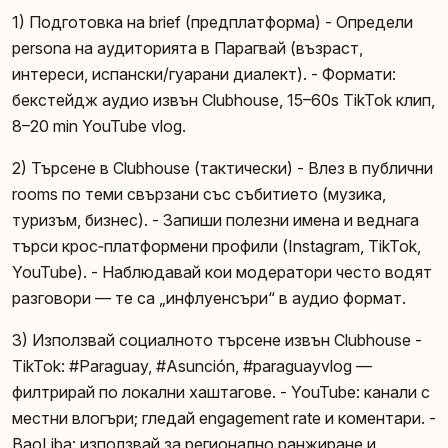
1) Подготовка на brief (предплатформа) - Определи
persona на аудиторията в Парагвай (възраст,
интереси, испански/гуарани диалект). - Формати:
бекстейдж аудио извън Clubhouse, 15–60s TikTok клип,
8–20 min YouTube vlog.
2) Търсене в Clubhouse (тактически) - Влез в публични
rooms по теми свързани със събитието (музика,
туризъм, бизнес). - Запиши полезни имена и веднага
търси крос‑платформени профили (Instagram, TikTok,
YouTube). - Наблюдавай кои модератори често водят
разговори — те са „инфлуенсъри“ в аудио формат.
3) Използвай социалното търсене извън Clubhouse -
TikTok: #Paraguay, #Asunción, #paraguayvlog —
филтрирай по локални хаштагове. - YouTube: канали с
местни влогъри; гледай engagement rate и коментари. -
BaoLiba: използвай за регионално ранжиране и