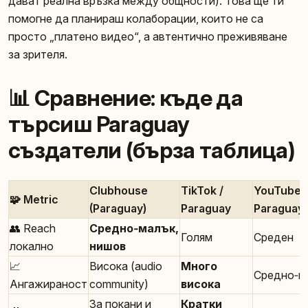
дават реална връзка между общности). Това ще ти
помогне да планираш колаборации, които не са
просто „платено видео“, а автентично преживяване
за зрителя.
📊 Сравнение: къде да
търсиш Paraguay
създатели (бърза таблица)
Clubhouse
TikTok /
YouTube /
🧩 Metric
(Paraguay)
Paraguay
Paraguay
👥 Reach
Средно‑малък,
Голям
Среден
локално
нишов
📈
Висока (audio
Много
Средно‑в
Ангажираност
community)
висока
За покани и
Кратки