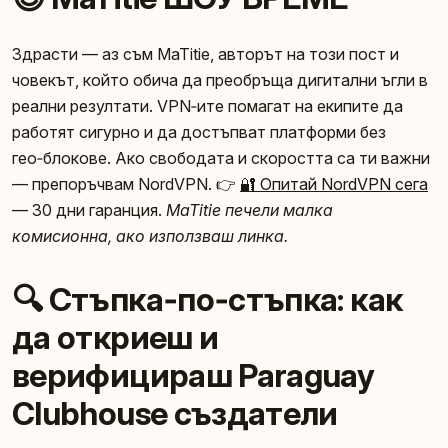
Здрасти — аз съм MaTitie, авторът на този пост и
човекът, който обича да преобръща дигитални ъгли в
реални резултати. VPN‑ите помагат на екипите да
работят сигурно и да достъпват платформи без
гео‑блокове. Ако свободата и скоростта са ти важни
— препоръчвам NordVPN. 👉
🔐 Опитай NordVPN сега
— 30 дни гаранция.
MaTitie печели малка
комисионна, ако използваш линка.
🔍 Стъпка‑по‑стъпка: как
да откриеш и
верифицираш Paraguay
Clubhouse създатели