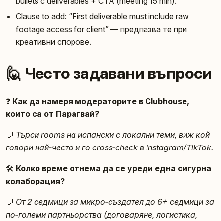
bullets с deliverables + CTA (meeting 15 min).
Clause to add: “First deliverable must include raw
footage access for client” — предпазва те при
креативни спорове.
🙋 Често задавани въпроси
❓
Как да намеря модераторите в Clubhouse,
които са от Парагвай?
💬
Търси rooms на испански с локални теми, виж кой
говори най‑често и го cross‑check в Instagram/TikTok.
🛠️
Колко време отнема да се уреди една сигурна
колаборация?
💬
От 2 седмици за микро‑създател до 6+ седмици за
по‑големи партньорства (договаряне, логистика,