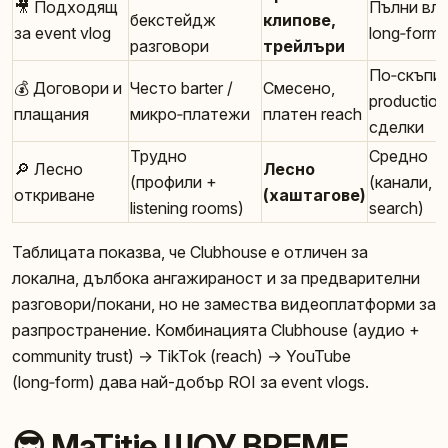
🎥 Подходящ
Пълни вло
бекстейдж
клипове,
за event vlog
long‑form
разговори
трейлъри
По‑скъпи
💰 Договори и
Често barter /
Смесено,
production
плащания
микро‑платежи
платен reach
сделки
Трудно
Средно
🔎 Лесно
Лесно
(профили +
(канали,
откриване
(хаштагове)
listening rooms)
search)
Таблицата показва, че Clubhouse е отличен за
локална, дълбока ангажираност и за предварителни
разговори/покани, но не замества видеоплатформи за
разпространение. Комбинацията Clubhouse (аудио +
community trust) → TikTok (reach) → YouTube
(long‑form) дава най-добър ROI за event vlogs.
😎 MaTitie ШОУ ВРЕМЕ