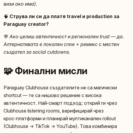
визи ако има).
🧠
Струва ли си да платя travel и production за
Paraguay creator?
💬
Ако целиш автентичност и регионален trust — да.
Алтернативата е локален crew + ремикс с местен
създател за social cutdowns.
🧩 Финални мисли
Paraguay Clubhouse създателите не са магически
shortcut — те са нишово решение с висока
автентичност. Най‑смарт подход: открий ги чрез
Clubhouse listening rooms, верифицирай чрез
крос‑платформи и планирай мултиканален rollout
(Clubhouse → TikTok → YouTube). Това комбинира