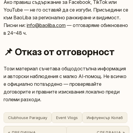
Ако правиш съдържание за Facebook, TikTok или
YouTube — не го оставяй да се изгуби. Присъедини се
към BaoLiba за регионално ранжиране и видимост.
Писни ни:
info@baoliba.com
— отговаряме обикновено
в 24–48 ч.
📌 Отказ от отговорност
Този материал съчетава общодостъпна информация
и авторски наблюдения с малко AI‑помощ. Не всичко
е официално потвърдено — проверявайте
договорите и правните изисквания локално преди
големи разходи.
Clubhouse Paraguay
Event Vlogs
Инфлуенсър Колаб
« ПРЕДИШНА
СЛЕДВАЩА »