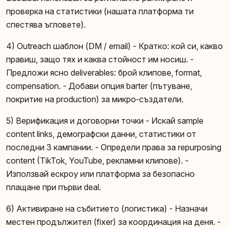
проверка на статистики (нашата платформа ти
спестява ъгловете).
4) Outreach шаблон (DM / email) - Кратко: кой си, какво
правиш, защо тях и каква стойност им носиш. -
Предложи ясно deliverables: брой клипове, format,
compensation. - Добави опция barter (пътуване,
покритие на production) за микро‑създатели.
5) Верификация и договорни точки - Искай sample
content links, демографски данни, статистики от
последни 3 кампании. - Определи права за repurposing
content (TikTok, YouTube, рекламни клипове). -
Използвай ескроу или платформа за безопасно
плащане при първи deal.
6) Активиране на събитието (логистика) - Назначи
местен продължител (fixer) за координация на деня. -