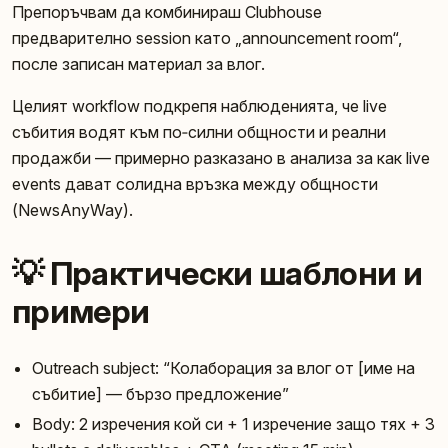
Препоръчвам да комбинираш Clubhouse
предварително session като „announcement room“,
после записан материал за влог.
Целият workflow подкрепя наблюденията, че live
събития водят към по‑силни общности и реални
продажби — примерно разказано в анализа за как live
events дават солидна връзка между общности
(NewsAnyWay).
💡 Практически шаблони и
примери
Outreach subject: “Колаборация за влог от [име на
събитие] — бързо предложение”
Body: 2 изречения кой си + 1 изречение защо тях + 3