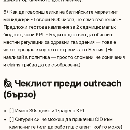
6) Как да говориш езика на белгийските маркетинг
мениджъри - Говори ROI: числа, не само вълнение. -
Предложи тестова кампания за 2 седмици: малък
бюджет, ясни KPI. - Бъди подготвен да обясниш
местни регулации за здравни твърдения — това е
често срещан въпрос от страни като Белгия. (Не
навлизай в политика — просто спомени, че означения
и claims трябва да са съобразени.)
🙋 Чеклист преди outreach
(бързо)
[ ] Имаш 30s демо и 1-pager с KPI.
[ ] Сигурен си, че можеш да прикачиш CID към
кампаниите (или да работиш с агент, който може).