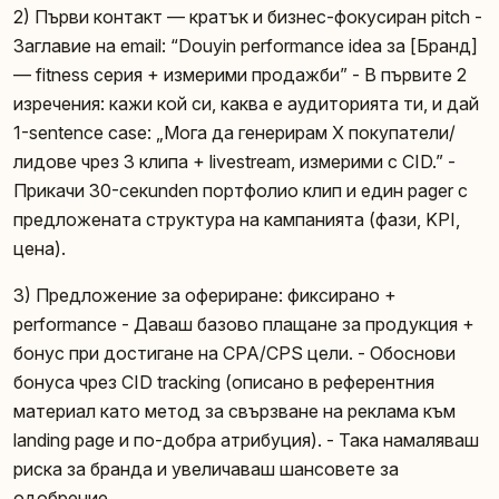
2) Първи контакт — кратък и бизнес-фокусиран pitch -
Заглавие на email: “Douyin performance idea за [Бранд]
— fitness серия + измерими продажби” - В първите 2
изречения: кажи кой си, каква е аудиторията ти, и дай
1-sentence case: „Мога да генерирам X покупатели/
лидове чрез 3 клипа + livestream, измерими с CID.” -
Прикачи 30-секunden портфолио клип и един pager с
предложената структура на кампанията (фази, KPI,
цена).
3) Предложение за офериране: фиксирано +
performance - Даваш базово плащане за продукция +
бонус при достигане на CPA/CPS цели. - Обоснови
бонуса чрез CID tracking (описано в референтния
материал като метод за свързване на реклама към
landing page и по-добра атрибуция). - Така намаляваш
риска за бранда и увеличаваш шансовете за
одобрение.