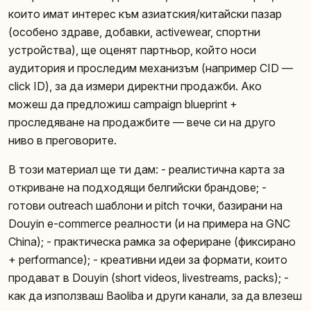
които имат интерес към азиатския/китайски пазар
(особено здраве, добавки, activewear, спортни
устройства), ще оценят партньор, който носи
аудитория и проследим механизъм (например CID —
click ID), за да измери директни продажби. Ако
можеш да предложиш campaign blueprint +
проследяване на продажбите — вече си на друго
ниво в преговорите.
В този материал ще ти дам: - реалистична карта за
откриване на подходящи белгийски брандове; -
готови outreach шаблони и pitch точки, базирани на
Douyin e-commerce реалности (и на примера на GNC
China); - практическа рамка за офериране (фиксирано
+ performance); - креативни идеи за формати, които
продават в Douyin (short videos, livestreams, packs); -
как да използваш Baoliba и други канали, за да влезеш