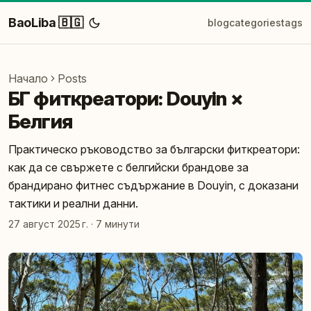
BaoLiba 🇧🇬
blog
categories
tags
Начало
Posts
БГ фиткреатори: Douyin ×
Белгия
Практическо ръководство за български фиткреатори:
как да се свържете с белгийски брандове за
брандирано фитнес съдържание в Douyin, с доказани
тактики и реални данни.
27 август 2025 г.
·
7 минути