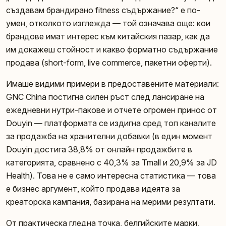
създавам брандирано fitness съдържание?“ е по-
умен, отколкото изглежда — той означава още: кои
брандове имат интерес към китайския пазар, как да
им докажеш стойност и какво форматно съдържание
продава (short-form, live commerce, пакетни оферти).
Имаше видими примери в предоставените материали:
GNC China постигна силен ръст след лансиране на
ежедневни нутри-паковe и отчете огромен принос от
Douyin — платформата се издигна сред топ каналите
за продажба на хранителни добавки (в един момент
Douyin достига 38,8% от онлайн продажбите в
категорията, сравненo с 40,3% за Tmall и 20,9% за JD
Health). Това не е само интересна статистика — това
е бизнес аргумент, който продава идеята за
креаторска кампания, базирана на мерими резултати.
От практическа гледна точка, белгийските марки,