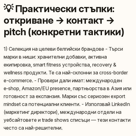
💡 Практически стъпки:
откриване → контакт →
pitch (конкретни тактики)
1) Селекция на целеви белгийски брандове - Търси
марки в ниши: хранителни добавки, активна
екипировка, smart fitness устройства, recovery &
wellness продукти. Те са най-склонни за cross-border
e-commerce. - Провери дали имат: международен
e‑shop, Amazon/EU presence, партньорства в Азия или
готовност за експанзия. Марки със сериозен export
mindset са потенциални клиенти. - Използвай LinkedIn
(маркетинг директори), международни отдели на
уебсайтовете и trade shows списъци — тези контакти
често са най-решителни.