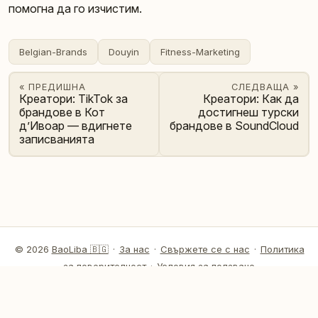
помогна да го изчистим.
Belgian-Brands
Douyin
Fitness-Marketing
« ПРЕДИШНА
СЛЕДВАЩА »
Креатори: TikTok за
Креатори: Как да
брандове в Кот
достигнеш турски
д’Ивоар — вдигнете
брандове в SoundCloud
записванията
© 2026
BaoLiba 🇧🇬
·
За нас
·
Свържете се с нас
·
Политика
за поверителност
·
Условия за ползване
BaoLiba 🇧🇬 — Глобална платформа за инфлуенсъри в България