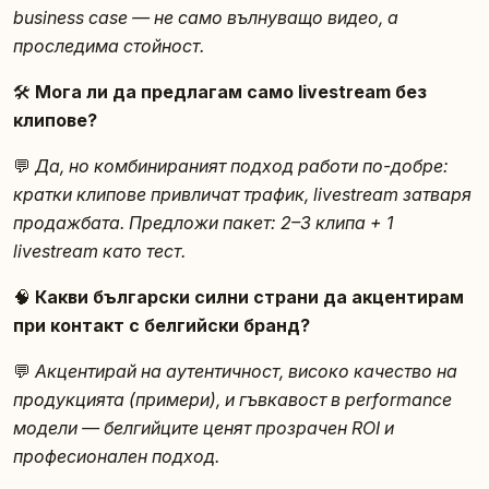
business case — не само вълнуващо видео, а
проследима стойност.
🛠️
Мога ли да предлагам само livestream без
клипове?
💬
Да, но комбинираният подход работи по-добре:
кратки клипове привличат трафик, livestream затваря
продажбата. Предложи пакет: 2–3 клипа + 1
livestream като тест.
🧠
Какви български силни страни да акцентирам
при контакт с белгийски бранд?
💬
Акцентирай на аутентичност, високо качество на
продукцията (примери), и гъвкавост в performance
модели — белгийците ценят прозрачен ROI и
професионален подход.