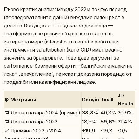
Първо кратък анализ: между 2022 и по-къс период
(последователните данни) виждаме силен ръст в
дела на Douyin, което подсказва две неща —
платформата се развива бързо като канал за
интерес-комерс (interest commerce) и работещи
инструменти за attribution (като CID) имат реално
значение за брандовете. Това дава аргумент за
performance-базирани оферти – белгийските марки не
искат „впечатление“, те искат доказана поредица от
продажби или квалифицирани лидове.
JD
🧩 Метрични
Douyin
Tmall
Health
📅 Дел на пазара 2024 (пример)
38,8%
40,3%
20,9%
📅 Дел на пазара 2022
18,9%
59,6%
21,4%
📈 Промяна 2022→2024
+19,9
-19,3
-0,5
(процентни точки)
п.п.
п.п.
п.п.