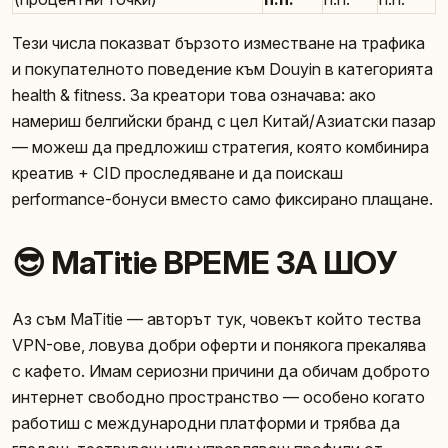
Тези числа показват бързото изместване на трафика
и покупателното поведение към Douyin в категорията
health & fitness. За креатори това означава: ако
намериш белгийски бранд с цел Китай/Азиатски пазар
— можеш да предложиш стратегия, която комбинира
креатив + CID проследяване и да поискаш
performance-бонуси вместо само фиксирано плащане.
😎 MaTitie ВРЕМЕ ЗА ШОУ
Аз съм MaTitie — авторът тук, човекът който тества
VPN-ове, ловува добри оферти и понякога прекалява
с кафето. Имам сериозни причини да обичам доброто
интернет свободно пространство — особено когато
работиш с международни платформи и трябва да