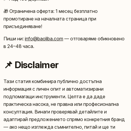
🎁 Ограничена оферта: 1 месец безплатно
промотиране на началната страница при
присъединяване!
Пиши ни:
info@baoliba.com
— отговаряме обикновено
в 24–48 часа.
📌 Disclaimer
Тази статия комбинира публично достъпна
информация с личен опит и автоматизирани
подпомагащи инструменти. Целта е да даде
практическа насока, не правна или професионална
консултация. Винаги проверявай детайлите и
адаптирай предложението спрямо конкретния бранд
— ако нещо изглежда съмнително, питай и ще ти