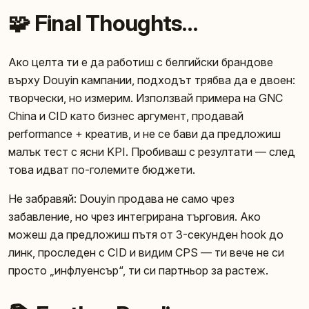
🧩 Final Thoughts…
Ако целта ти е да работиш с белгийски брандове
върху Douyin кампании, подходът трябва да е двоен:
творчески, но измерим. Използвай примера на GNC
China и CID като бизнес аргумент, продавай
performance + креатив, и не се бави да предложиш
малък тест с ясни KPI. Пробиваш с резултати — след
това идват по-големите бюджети.
Не забравяй: Douyin продава не само чрез
забавление, но чрез интегрирана търговия. Ако
можеш да предложиш пътя от 3-секунден hook до
линк, проследен с CID и видим CPS — ти вече не си
просто „инфлуенсър“, ти си партньор за растеж.