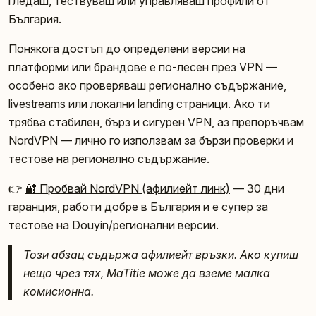
гледаш, тествуваш или управляваш профили от
България.
Понякога достъп до определени версии на
платформи или брандове е по-лесен през VPN —
особено ако проверяваш регионално съдържание,
livestreams или локални landing страници. Ако ти
трябва стабилен, бърз и сигурен VPN, аз препоръчвам
NordVPN — лично го използвам за бързи проверки и
тестове на регионално съдържание.
👉
🔐 Пробвай NordVPN (афилиейт линк)
— 30 дни
гаранция, работи добре в България и е супер за
тестове на Douyin/регионални версии.
Този абзац съдържа афилиейт връзки. Ако купиш
нещо чрез тях, MaTitie може да вземе малка
комисионна.