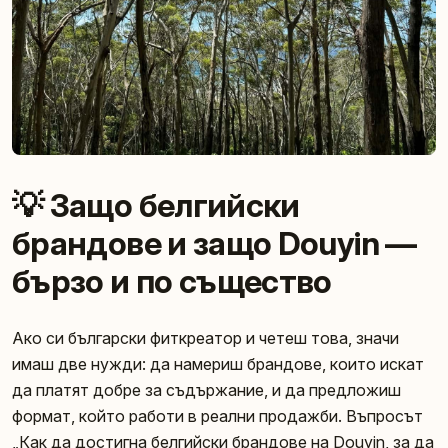
💡 Защо белгийски
брандове и защо Douyin —
бързо и по същество
Ако си български фиткреатор и четеш това, значи
имаш две нужди: да намериш брандове, които искат
да платят добре за съдържание, и да предложиш
формат, който работи в реални продажби. Въпросът
„Как да достигна белгийски брандове на Douyin, за да