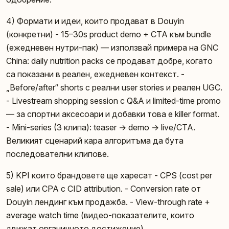
4) Формати и идеи, които продават в Douyin
(конкретни) - 15–30s product demo + CTA към bundle
(ежедневен нутри-пак) — използвай примерa на GNC
China: daily nutrition packs се продават добре, когато
са показани в реален, ежедневен контекст. -
„Before/after“ shorts с реални user stories и реален UGC.
- Livestream shopping session с Q&A и limited-time promo
— за спортни аксесоари и добавки това е killer format.
- Mini-series (3 клипа): teaser → demo → live/CTA.
Великият сценарий кара алгоритъма да бута
последователни клипове.
5) KPI които брандовете ще харесат - CPS (cost per
sale) или CPA с CID attribution. - Conversion rate от
Douyin лендинг към продажба. - View-through rate +
average watch time (видео-показателите, които
движат органичното достижение).