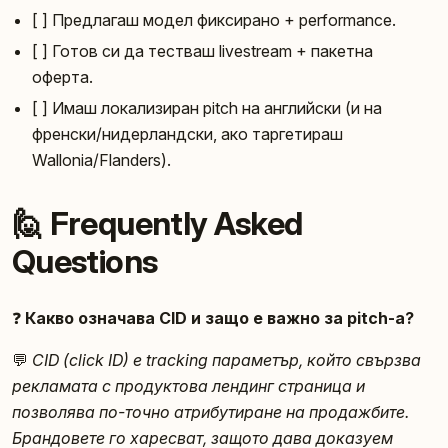
[ ] Предлагаш модел фиксирано + performance.
[ ] Готов си да тествaш livestream + пакетна
оферта.
[ ] Имаш локализиран pitch на английски (и на
френски/нидерландски, ако таргетираш
Wallonia/Flanders).
🙋 Frequently Asked
Questions
❓
Какво означава CID и защо е важно за pitch-a?
💬
CID (click ID) е tracking параметър, който свързва
рекламата с продуктова лендинг страница и
позволява по-точно атрибутиране на продажбите.
Брандовете го харесват, защото дава доказуем