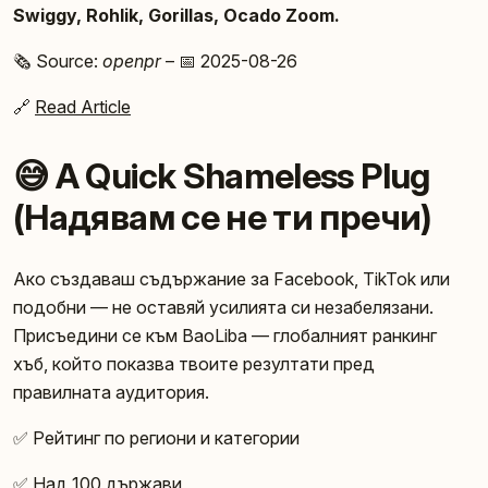
Swiggy, Rohlik, Gorillas, Ocado Zoom.
🗞️ Source:
openpr
– 📅 2025-08-26
🔗
Read Article
😅 A Quick Shameless Plug
(Надявам се не ти пречи)
Ако създаваш съдържание за Facebook, TikTok или
подобни — не оставяй усилията си незабелязани.
Присъедини се към BaoLiba — глобалният ранкинг
хъб, който показва твоите резултати пред
правилната аудитория.
✅ Рейтинг по региони и категории
✅ Над 100 държави