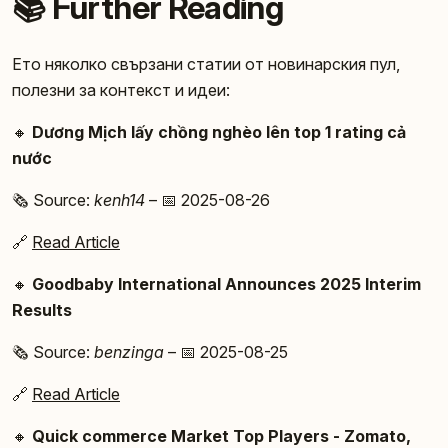
📚 Further Reading
Ето няколко свързани статии от новинарския пул,
полезни за контекст и идеи:
🔸
Dương Mịch lấy chồng nghèo lên top 1 rating cả
nước
🗞️ Source:
kenh14
– 📅 2025-08-26
🔗
Read Article
🔸
Goodbaby International Announces 2025 Interim
Results
🗞️ Source:
benzinga
– 📅 2025-08-25
🔗
Read Article
🔸
Quick commerce Market Top Players - Zomato,