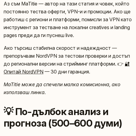
Аз съм MaTitie — автор на тази статия и човек, който
постоянно тества оферти, VPN-и и промоции. Ако ще
работиш с региони и платформи, помисли за VPN като
инструмент за тестване на локални creatives и landing
pages преди да ги пуснеш live.
Ако търсиш стабилна скорост и надеждност —
препоръчвам NordVPN за тестови проверки и достъп
до регионални версии на стрийминг платформи. 👉
🔐
Опитай NordVPN
— 30 дни гаранция.
MaTitie може да спечели малка комисионна, ако
използваш линка.
💡 По-дълбок анализ и
прогноза (500–600 думи)