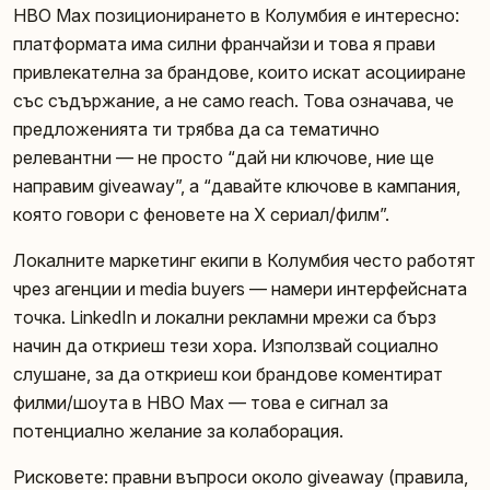
HBO Max позиционирането в Колумбия е интересно:
платформата има силни франчайзи и това я прави
привлекателна за брандове, които искат асоцииране
със съдържание, а не само reach. Това означава, че
предложенията ти трябва да са тематично
релевантни — не просто “дай ни ключове, ние ще
направим giveaway”, а “давайте ключове в кампания,
която говори с феновете на X сериал/филм”.
Локалните маркетинг екипи в Колумбия често работят
чрез агенции и media buyers — намери интерфейсната
точка. LinkedIn и локални рекламни мрежи са бърз
начин да откриеш тези хора. Използвай социално
слушане, за да откриеш кои брандове коментират
филми/шоута в HBO Max — това е сигнал за
потенциално желание за колаборация.
Рисковете: правни въпроси около giveaway (правила,