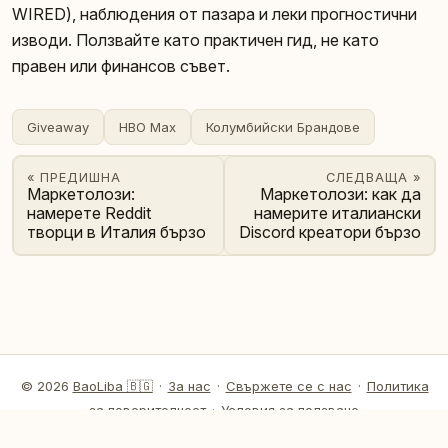
WIRED), наблюдения от пазара и леки прогностични
изводи. Ползвайте като практичен гид, не като
правен или финансов съвет.
Giveaway
HBO Max
Колумбийски Брандове
« ПРЕДИШНА
СЛЕДВАЩА »
Маркетолози:
Маркетолози: как да
намерете Reddit
намерите италиански
творци в Италия бързо
Discord креатори бързо
© 2026
BaoLiba 🇧🇬
·
За нас
·
Свържете се с нас
·
Политика
за поверителност
·
Условия за ползване