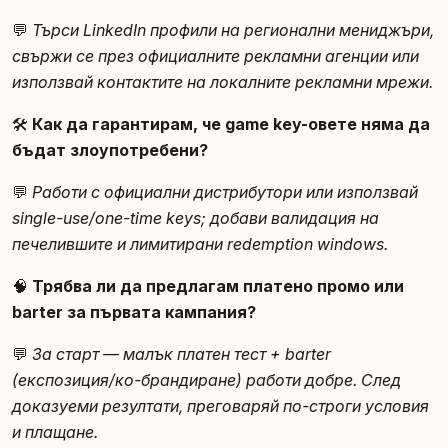
💬
Търси LinkedIn профили на регионални мениджъри,
свържи се през официалните рекламни агенции или
използвай контактите на локалните рекламни мрежи.
🛠️
Как да гарантирам, че game key-овете няма да
бъдат злоупотребени?
💬
Работи с официални дистрибутори или използвай
single-use/one-time keys; добави валидация на
печелившите и лимитирани redemption windows.
🧠
Трябва ли да предлагам платено промо или
barter за първата кампания?
💬
За старт — малък платен тест + barter
(експозиция/ко-брандиране) работи добре. След
доказуеми резултати, преговаряй по-строги условия
и плащане.