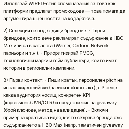
Използвай WIRED-стил споменавания за това как
платформи предлагат промокодове — това помага да
аргументираш ценността на кода/ключа.
2) Селекция на подходящи брандове: - Търси
брандове, които вече рекламират съдържание в HBO
Max или са в каталога (Warner, Cartoon Network
парньори и т.н.). - Приоритизирай FMCG,
технологични марки и гейм публишъри, които имат
истории в регионални кампании.
3) Първи контакт: - Пиши кратък, персонален pitch на
испански/английски (зависи кой контакт), с 3 неща:
каква аудитория носиш, конкретен KPI
(impressions/UVR/CTR) и предложение за giveaway
(брой ключове, метод на валидация). - Включи
примерна креативна идея, която свързва бранда със
съдържанието в HBO Max (напр. тематичен giveaway