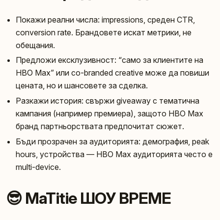
Покажи реални числа: impressions, среден CTR,
conversion rate. Брандовете искат метрики, не
обещания.
Предложи ексклузивност: “само за клиентите на
HBO Max” или co-branded creative може да повиши
цената, но и шансовете за сделка.
Разкажи история: свържи giveaway с тематична
кампания (например премиера), защото HBO Max
бранд партньорствата предпочитат сюжет.
Бъди прозрачен за аудиторията: демография, peak
hours, устройства — HBO Max аудиторията често е
multi-device.
😎 MaTitie ШОУ ВРЕМЕ