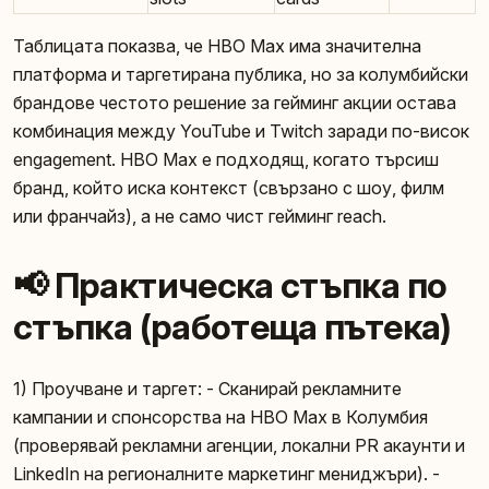
Таблицата показва, че HBO Max има значителна
платформа и таргетирана публика, но за колумбийски
брандове честото решение за гейминг акции остава
комбинация между YouTube и Twitch заради по-висок
engagement. HBO Max е подходящ, когато търсиш
бранд, който иска контекст (свързано с шоу, филм
или франчайз), а не само чист гейминг reach.
📢 Практическа стъпка по
стъпка (работеща пътека)
1) Проучване и таргет: - Сканирай рекламните
кампании и спонсорства на HBO Max в Колумбия
(проверявай рекламни агенции, локални PR акаунти и
LinkedIn на регионалните маркетинг мениджъри). -