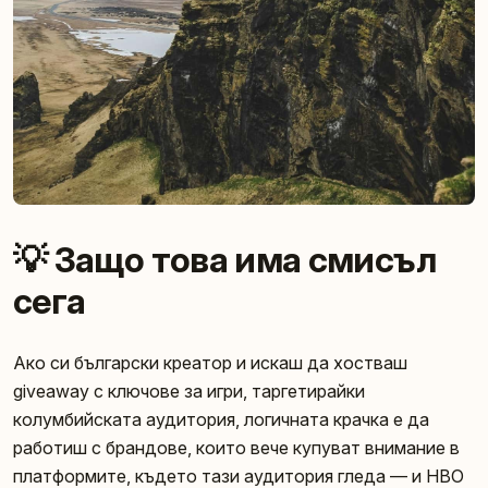
💡 Защо това има смисъл
сега
Ако си български креатор и искаш да хостваш
giveaway с ключове за игри, таргетирайки
колумбийската аудитория, логичната крачка е да
работиш с брандове, които вече купуват внимание в
платформите, където тази аудитория гледа — и HBO