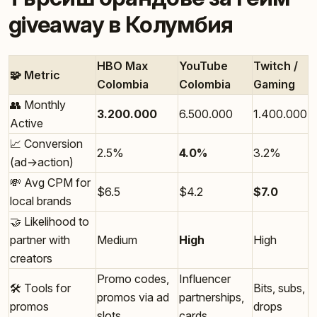
giveaway в Колумбия
HBO Max
YouTube
Twitch /
🧩 Metric
Colombia
Colombia
Gaming
👥 Monthly
3.200.000
6.500.000
1.400.000
Active
📈 Conversion
2.5%
4.0%
3.2%
(ad→action)
💸 Avg CPM for
$6.5
$4.2
$7.0
local brands
🤝 Likelihood to
partner with
Medium
High
High
creators
Promo codes,
Influencer
🛠️ Tools for
Bits, subs,
promos via ad
partnerships,
promos
drops
slots
cards