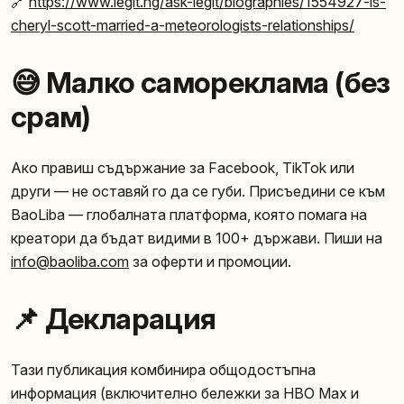
🔗
https://www.legit.ng/ask-legit/biographies/1554927-is-
cheryl-scott-married-a-meteorologists-relationships/
😅 Малко самореклама (без
срам)
Ако правиш съдържание за Facebook, TikTok или
други — не оставяй го да се губи. Присъедини се към
BaoLiba — глобалната платформа, която помага на
креатори да бъдат видими в 100+ държави. Пиши на
info@baoliba.com
за оферти и промоции.
📌 Декларация
Тази публикация комбинира общодостъпна
информация (включително бележки за HBO Max и