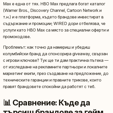
Max е една от тях. HBO Max предлага богат каталог
(Warner Bros., Discovery Channel, Cartoon Network и
т.н.) и е платформа, където брандове инвестират в
съдържание и промоции; WIRED дори отбелязва, че
услуги като HBO Max са място за специални оферти и
промокодове.
Проблемът: как точно да намериш и убедиш
колумбийски бранд да спонсорира giveaway, свързан
с игрови ключове? Тук ще ти дам практична пътека —
от изследване на рекламните партньори и локалните
маркетинг екипи, през създаване на предложение, до
техническите гаранции и правните трикове, които
правят брандовете спокойни да работят с теб.
📊 Сравнение: Къде да
търсиш брандове за гейм