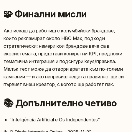
🧩 Финални мисли
Ако искаш да работиш с колумбийски брандове,
които рекламират около HBO Max, подходи
стратегически: намери кои брандове вече са в
екосистемата, представи конкретни KPI, предложи
тематична интеграция и подсигури keys/правила.
Малък тест може да отвори вратата към по-големи
кампании — и ако направиш нещата правилно, ще си
първият внеш креатор, с когото ще работят пак.
📚 Допълнително четиво
🔸 “Inteligência Artificial e Os Independentes”
🗞️ O Diario Interativo Online – 2025-11-22