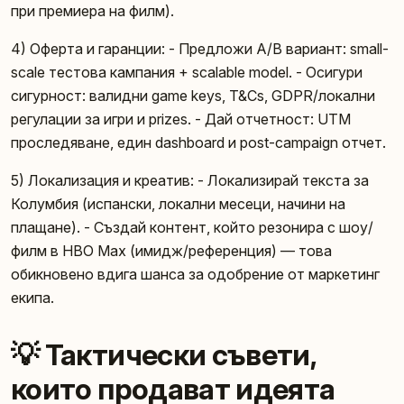
при премиера на филм).
4) Оферта и гаранции: - Предложи A/B вариант: small-
scale тестова кампания + scalable model. - Осигури
сигурност: валидни game keys, T&Cs, GDPR/локални
регулации за игри и prizes. - Дай отчетност: UTM
проследяване, един dashboard и post-campaign отчет.
5) Локализация и креатив: - Локализирай текста за
Колумбия (испански, локални месеци, начини на
плащане). - Създай контент, който резонира с шоу/
филм в HBO Max (имидж/референция) — това
обикновено вдига шансa за одобрение от маркетинг
екипа.
💡 Тактически съвети,
които продават идеята