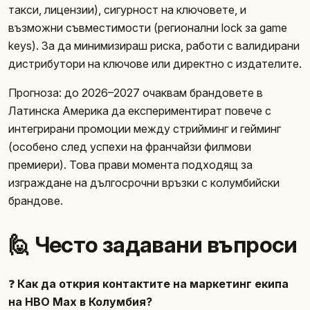
такси, лицензии), сигурност на ключовете, и
възможни съвместимости (регионални lock за game
keys). За да минимизираш риска, работи с валидирани
дистрибутори на ключове или директно с издателите.
Прогноза: до 2026–2027 очаквам брандовете в
Латинска Америка да експериментират повече с
интегрирани промоции между стрийминг и гейминг
(особено след успехи на франчайзи филмови
премиери). Това прави момента подходящ за
изграждане на дългосрочни връзки с колумбийски
брандове.
🙋 Често задавани въпроси
❓
Как да открия контактите на маркетинг екипа
на HBO Max в Колумбия?