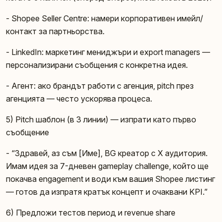
- Shopee Seller Centre: намери корпоративен имейл/
контакт за партньорства.
- LinkedIn: маркетинг мениджъри и export managers —
персонализирани съобщения с конкретна идея.
- Агент: ако брандът работи с агенция, pitch през
агенцията — често ускорява процеса.
5) Pitch шаблон (в 3 линии) — изпрати като първо
съобщение
- “Здравей, аз съм [Име], BG креатор с X аудитория.
Имам идея за 7-дневен gameplay challenge, който ще
покачва engagement и води към вашия Shopee листинг
— готов да изпратя кратък концепт и очаквани KPI.”
6) Предложи тестов период и revenue share