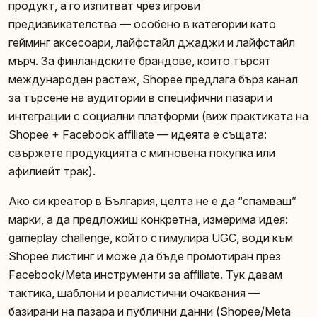
продукт, а го изпитват чрез игрови
предизвикателства — особено в категории като
гейминг аксесоари, лайфстайл джаджи и лайфстайл
мърч. За финландските брандове, които търсят
международен растеж, Shopee предлага бърз канал
за търсене на аудитории в специфични пазари и
интеграции с социални платформи (виж практиката на
Shopee + Facebook affiliate — идеята е същата:
свържете продукцията с мигновена покупка или
афилиейт трак).
Ако си креатор в България, целта не е да “спамваш”
марки, а да предложиш конкретна, измерима идея:
gameplay challenge, който стимулира UGC, води към
Shopee листинг и може да бъде промотиран през
Facebook/Meta инструменти за affiliate. Тук давам
тактика, шаблони и реалистични очаквания —
базирани на пазара и публични данни (Shopee/Meta