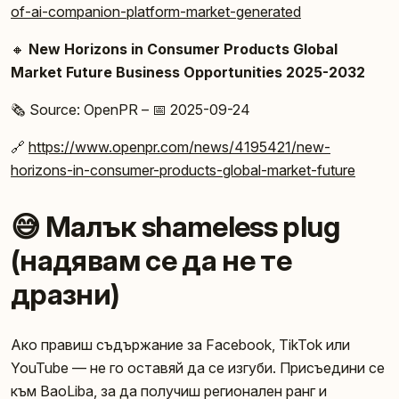
of-ai-companion-platform-market-generated
🔸
New Horizons in Consumer Products Global
Market Future Business Opportunities 2025-2032
🗞️ Source: OpenPR – 📅 2025-09-24
🔗
https://www.openpr.com/news/4195421/new-
horizons-in-consumer-products-global-market-future
😅 Малък shameless plug
(надявам се да не те
дразни)
Ако правиш съдържание за Facebook, TikTok или
YouTube — не го оставяй да се изгуби. Присъедини се
към BaoLiba, за да получиш регионален ранг и