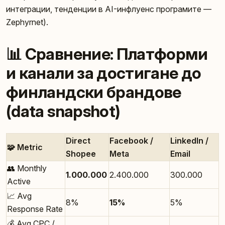
интеграции, тенденции в AI-инфлуенс програмите —
Zephyrnet).
📊 Сравнение: Платформи
и канали за достигане до
финландски брандове
(data snapshot)
Direct
Facebook /
LinkedIn /
🧩 Metric
Shopee
Meta
Email
👥 Monthly
1.000.000
2.400.000
300.000
Active
📈 Avg
8%
15%
5%
Response Rate
💰 Avg CPC /