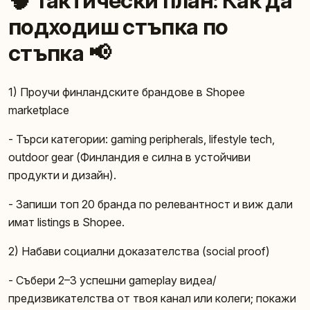
🧠 Тактически план: Как да
подходиш стъпка по
стъпка 📢
1) Проучи финландските брандове в Shopee
marketplace
- Търси категории: gaming peripherals, lifestyle tech,
outdoor gear (Финландия е силна в устойчиви
продукти и дизайн).
- Запиши топ 20 бранда по релевантност и виж дали
имат listings в Shopee.
2) Набави социални доказателства (social proof)
- Събери 2–3 успешни gameplay видеа/
предизвикателства от твоя канал или колеги; покажи