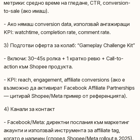
метрики: средно време на гледане, CTR, conversion-
to-sale (ако имаш).
- Ако нямаш conversion data, използвай ангажиращи
KPI: watchtime, completion rate, comment rate.
3) Подготви оферта за колаб: “Gameplay Challenge Kit”
- Включи: 30–45s ролка + 1 кратко ревю + Call-to-
action към Shopee продукта.
- KPI: reach, engagement, affiliate conversions (ако е
възможно да активират Facebook Affiliate Partnerships
— цитирай Shopee/Meta пример от референцията).
4) Канали за контакт
- Facebook/Meta: директни послания към маркетинг
акаунти и използвай инструмента за affiliate tag,
когато е наличен (според Shopee/Meta rollout в 2025).