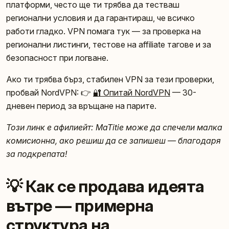
платформи, често ще ти трябва да тестваш
регионални условия и да гарантираш, че всичко
работи гладко. VPN помага тук — за проверка на
регионални листинги, тестове на affiliate тагове и за
безопасност при логване.
Ако ти трябва бърз, стабилен VPN за тези проверки,
пробвай NordVPN: 👉
🔐 Опитай NordVPN
— 30-
дневен период за връщане на парите.
Този линк е афилиейт: MaTitie може да спечели малка
комисионна, ако решиш да се запишеш — благодаря
за подкрепата!
💡 Как се продава идеята
вътре — примерна
структура на