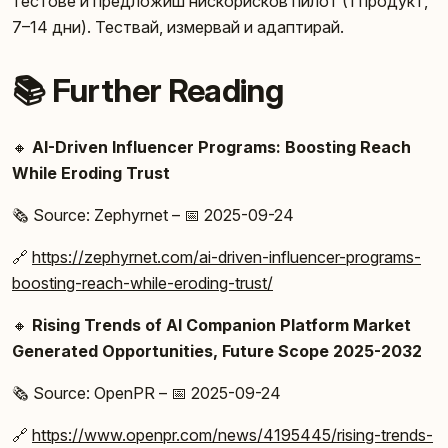
тестове и предложиш нискорисков пилот (1 продукт,
7–14 дни). Тествай, измервай и адаптирай.
📚 Further Reading
🔸
AI-Driven Influencer Programs: Boosting Reach
While Eroding Trust
🗞️ Source: Zephyrnet – 📅 2025-09-24
🔗
https://zephyrnet.com/ai-driven-influencer-programs-
boosting-reach-while-eroding-trust/
🔸
Rising Trends of AI Companion Platform Market
Generated Opportunities, Future Scope 2025-2032
🗞️ Source: OpenPR – 📅 2025-09-24
🔗
https://www.openpr.com/news/4195445/rising-trends-