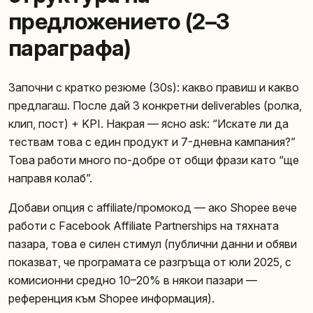
предложението (2–3
параграфа)
Започни с кратко резюме (30s): какво правиш и какво
предлагаш. После дай 3 конкретни deliverables (ролка,
клип, пост) + KPI. Накрая — ясно ask: “Искате ли да
тествам това с един продукт и 7-дневна кампания?”
Това работи много по-добре от общи фрази като “ще
направя колаб”.
Добави опция с affiliate/промокод — ако Shopee вече
работи с Facebook Affiliate Partnerships на тяхната
пазара, това е силен стимул (публични данни и обяви
показват, че програмата се разгръща от юли 2025, с
комисионни средно 10–20% в някои пазари —
референция към Shopee информация).