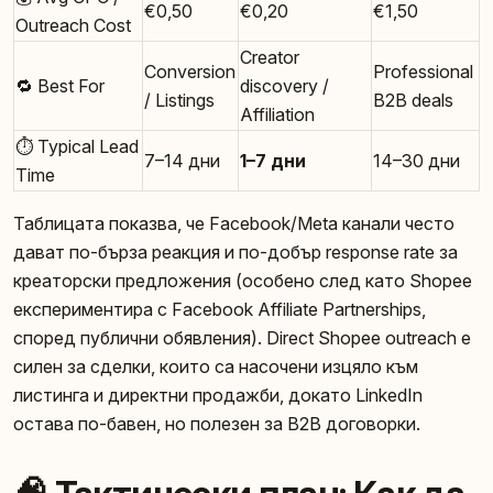
€0,50
€0,20
€1,50
Outreach Cost
Creator
Conversion
Professional
🔁 Best For
discovery /
/ Listings
B2B deals
Affiliation
⏱️ Typical Lead
7–14 дни
1–7 дни
14–30 дни
Time
Таблицата показва, че Facebook/Meta канали често
дават по-бърза реакция и по-добър response rate за
креаторски предложения (особено след като Shopee
експериментира с Facebook Affiliate Partnerships,
според публични обявления). Direct Shopee outreach е
силен за сделки, които са насочени изцяло към
листинга и директни продажби, докато LinkedIn
остава по-бавен, но полезен за B2B договорки.