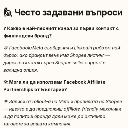
🙋 Често задавани въпроси
❓
Какво е най-лесният канал за първи контакт с
финландски бранд?
💬
Facebook/Meta съобщения и LinkedIn работят най-
бързо; ако брандът вече има Shopee листинг —
директен контакт през Shopee seller support е
валидна опция.
🛠️
Мога ли да използвам Facebook Affiliate
Partnerships от България?
💬
Зависи от rollout-а на Meta и правилата на Shopee
— идеята е да предложиш affiliate-friendly механики
и да попиташ бранда дали може да активира
таговете за вашата кампания.