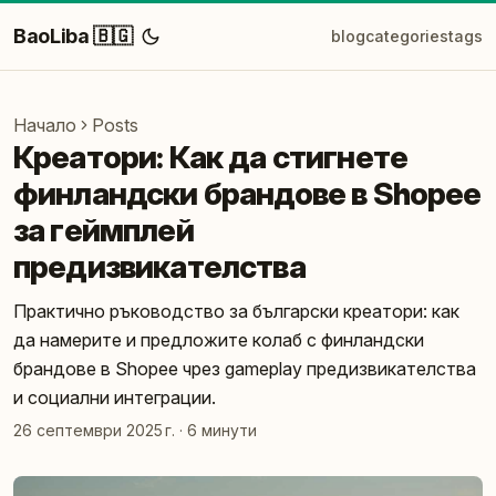
BaoLiba 🇧🇬
blog
categories
tags
Начало
Posts
Креатори: Как да стигнете
финландски брандове в Shopee
за геймплей
предизвикателства
Практично ръководство за български креатори: как
да намерите и предложите колаб с финландски
брандове в Shopee чрез gameplay предизвикателства
и социални интеграции.
26 септември 2025 г.
·
6 минути