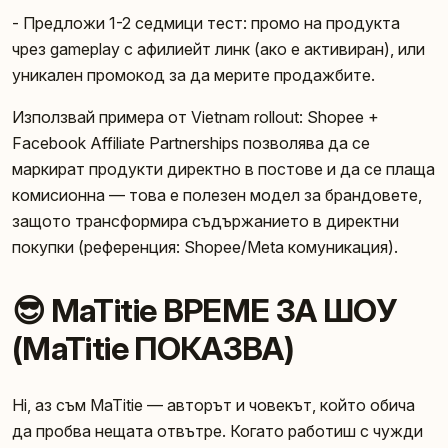
- Предложи 1-2 седмици тест: промо на продукта
чрез gameplay с афилиейт линк (ако е активиран), или
уникален промокод за да мерите продажбите.
Използвай примера от Vietnam rollout: Shopee +
Facebook Affiliate Partnerships позволява да се
маркират продукти директно в постове и да се плаща
комисионна — това е полезен модел за брандовете,
защото трансформира съдържанието в директни
покупки (референция: Shopee/Meta комуникация).
😎 MaTitie ВРЕМЕ ЗА ШОУ
(MaTitie ПОКАЗВА)
Hi, аз съм MaTitie — авторът и човекът, който обича
да пробва нещата отвътре. Когато работиш с чужди