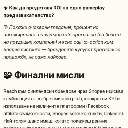
🧠
Как да представя ROI на едно gameplay
предизвикателство?
💬
Покажи очаквани гледания, процент на
ангажираност, conversion rate прогнозно (на базата
на предишни кампании) и ясна call-to-action към
Shopee листинга — брандовете купуват прогнози за
продажби, не само лайкове.
🧩 Финални мисли
Reach към финландски брандове чрез Shopee изисква
комбинация от добре смислен pitch, конкретни KPI и
използване на наличните платформи (Facebook
affiliate възможности, Shopee seller контакти, LinkedIn).
Най-голям шанс имаш, когато покажеш ранние