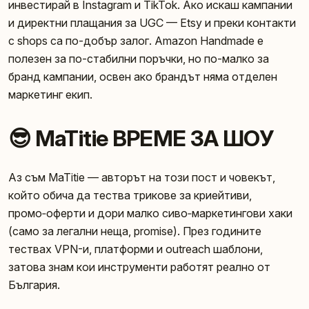
инвестирай в Instagram и TikTok. Ако искаш кампании
и директни плащания за UGC — Etsy и преки контакти
с shops са по-добър залог. Amazon Handmade е
полезен за по-стабилни поръчки, но по-малко за
бранд кампании, освен ако брандът няма отделен
маркетинг екип.
😎 MaTitie ВРЕМЕ ЗА ШОУ
Аз съм MaTitie — авторът на този пост и човекът,
който обича да тества трикове за криейтиви,
промо‑оферти и дори малко сиво‑маркетингови хаки
(само за легални неща, promise). През годините
тествах VPN-и, платформи и outreach шаблони,
затова знам кои инструменти работят реално от
България.