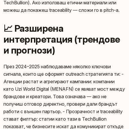
TechBullion). Ако използваш етични материали или
можеш да покажеш traceability — сложи го в pitch-а.
📈 Разширена
интерпретация (трендове
и прогнози)
През 2024–2025 наблюдаваме няколко ключови
сигнала, които ще оформят outreach стратегията ти: -
Агенции растат и агрегирают кампании: компании
като Uzi World Digital (MENAFN) се явяват мост между
брандове и креатори. Това означава — ако не
получиш отговор директно, провери дали брандът
работи с външен партьор. - Прозрачност и traceability
стават филтър: статии като тази в TechBullion
показват, че бизнесите искат да комуникират откъдe