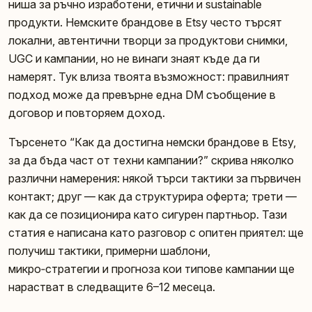
ниша за ръчно изработени, етични и sustainable
продукти. Немските брандове в Etsy често търсят
локални, автентични творци за продуктови снимки,
UGC и кампании, но не винаги знаят къде да ги
намерят. Тук влиза твоята възможност: правилният
подход може да превърне една DM съобщение в
договор и повторяем доход.
Търсенето “Как да достигна немски брандове в Etsy,
за да бъда част от техни кампании?” скрива няколко
различни намерения: някой търси тактики за първичен
контакт; друг — как да структурира оферта; трети —
как да се позиционира като сигурен партньор. Тази
статия е написана като разговор с опитен приятел: ще
получиш тактики, примерни шаблони,
микро‑стратегии и прогноза кои типове кампании ще
нарастват в следващите 6–12 месеца.