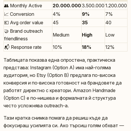
👥 Monthly Active
20.000.000
3.500.000
1.200.000
📈 Conversion
4%
9%
7%
💶 Avg order value
45
35
40
🤝 Brand outreach
Medium
High
Low
friendliness
📬 Response rate
10%
18%
12%
Таблицата показва една опростена, практическа
представа: Instagram (Option A) има най-голяма
аудитория, но Etsy (Option B) предлага по-висока
конверсия и по‑висока готовност на брандовете да
работят директно с креатори. Amazon Handmade
(Option C) е по‑нишева и формалната й структура
често усложнява outreach-а.
Тази кратка снимка помага да решиш къде да
фокусираш усилията си. Ако търсиш голям обхват —