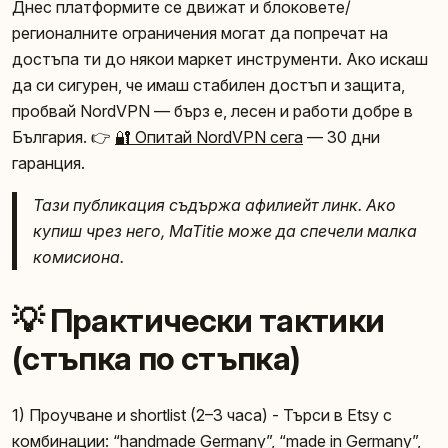
Днес платформите се движат и блоковете/
регионалните ограничения могат да попречат на
достъпа ти до някои маркет инструменти. Ако искаш
да си сигурен, че имаш стабилен достъп и защита,
пробвай NordVPN — бърз е, лесен и работи добре в
България. 👉
🔐 Опитай NordVPN сега
— 30 дни
гаранция.
Тази публикация съдържа афилиейт линк. Ако
купиш чрез него, MaTitie може да спечели малка
комисиона.
💡 Практически тактики
(стъпка по стъпка)
1) Проучване и shortlist (2–3 часа) - Търси в Etsy с
комбинации: “handmade Germany”, “made in Germany”,