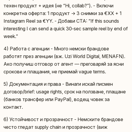
техен продукт + идея (не “Hi, collab?”). - Включи
конкретна оферта: 1 продукт → 3 снимки за €XX + 1
Instagram Reel за €YY. - Добави CTA: “If this sounds
interesting I can send a quick 30‑sec sample reel by end of
week.”
4) Работа с агенции - Много немски брандове
работят през агенции (вж. Uzi World Digital, MENAFN).
Ако получиш отговор от агент — преговаряй за ясни
срокове и плащания, не приемай vague terms.
5) Документация и права - Винаги искай писмен
договор/brief: usage rights, срок на ползване, плащане
(банков трансфер или PayPal), водещ човек за
контакт.
6) Устойчивост и прозрачност - Немските брандове
често гледат supply chain и прозрачност (виж