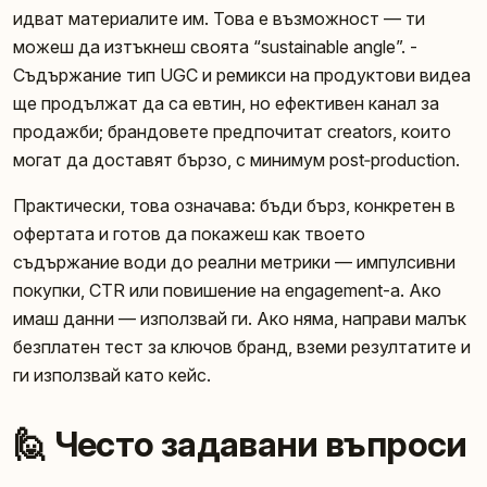
идват материалите им. Това е възможност — ти
можеш да изтъкнеш своята “sustainable angle”. -
Съдържание тип UGC и ремикси на продуктови видеа
ще продължат да са евтин, но ефективен канал за
продажби; брандовете предпочитат creators, които
могат да доставят бързо, с минимум post‑production.
Практически, това означава: бъди бърз, конкретен в
офертата и готов да покажеш как твоето
съдържание води до реални метрики — импулсивни
покупки, CTR или повишение на engagement-a. Ако
имаш данни — използвай ги. Ако няма, направи малък
безплатен тест за ключов бранд, вземи резултатите и
ги използвай като кейс.
🙋 Често задавани въпроси