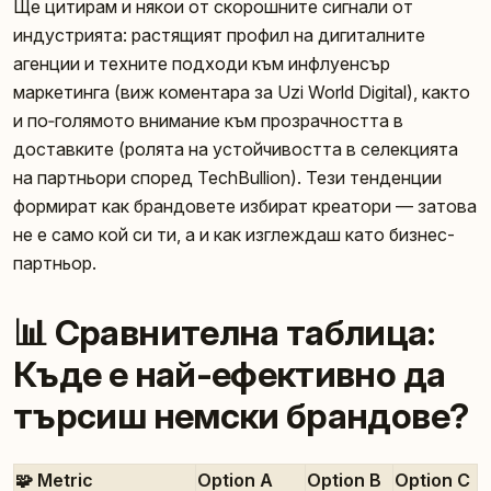
Ще цитирам и някои от скорошните сигнали от
индустрията: растящият профил на дигиталните
агенции и техните подходи към инфлуенсър
маркетинга (виж коментара за Uzi World Digital), както
и по‑голямото внимание към прозрачността в
доставките (ролята на устойчивостта в селекцията
на партньори според TechBullion). Тези тенденции
формират как брандовете избират креатори — затова
не е само кой си ти, а и как изглеждаш като бизнес-
партньор.
📊 Сравнителна таблица:
Къде е най-ефективно да
търсиш немски брандове?
🧩 Metric
Option A
Option B
Option C