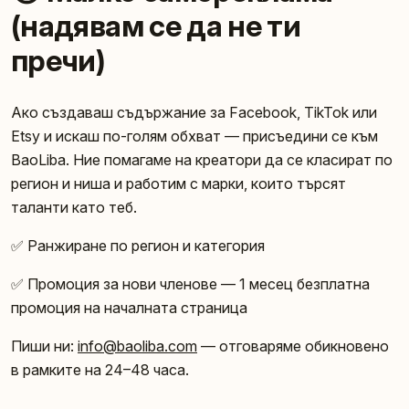
(надявам се да не ти
пречи)
Ако създаваш съдържание за Facebook, TikTok или
Etsy и искаш по-голям обхват — присъедини се към
BaoLiba. Ние помагаме на креатори да се класират по
регион и ниша и работим с марки, които търсят
таланти като теб.
✅ Ранжиране по регион и категория
✅ Промоция за нови членове — 1 месец безплатна
промоция на началната страница
Пиши ни:
info@baoliba.com
— отговаряме обикновено
в рамките на 24–48 часа.