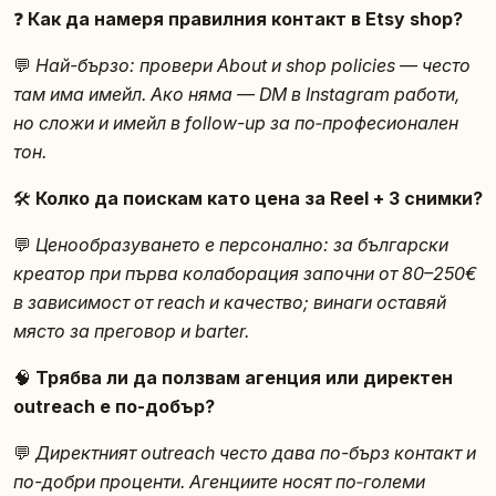
❓
Как да намеря правилния контакт в Etsy shop?
💬
Най-бързо: провери About и shop policies — често
там има имейл. Ако няма — DM в Instagram работи,
но сложи и имейл в follow-up за по‑професионален
тон.
🛠️
Колко да поискам като цена за Reel + 3 снимки?
💬
Ценообразуването е персонално: за български
креатор при първа колаборация започни от 80–250€
в зависимост от reach и качество; винаги оставяй
място за преговор и barter.
🧠
Трябва ли да ползвам агенция или директен
outreach е по-добър?
💬
Директният outreach често дава по-бърз контакт и
по-добри проценти. Агенциите носят по‑големи