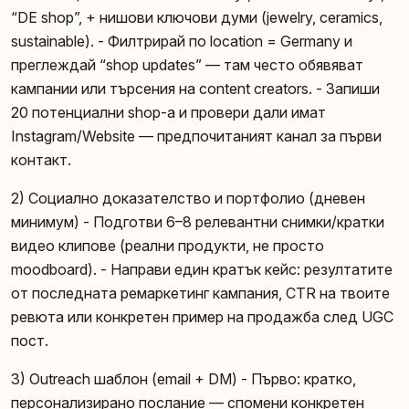
“DE shop”, + нишови ключови думи (jewelry, ceramics,
sustainable). - Филтрирай по location = Germany и
преглеждай “shop updates” — там често обявяват
кампании или търсения на content creators. - Запиши
20 потенциални shop-a и провери дали имат
Instagram/Website — предпочитаният канал за първи
контакт.
2) Социално доказателство и портфолио (дневен
минимум) - Подготви 6–8 релевантни снимки/кратки
видео клипове (реални продукти, не просто
moodboard). - Направи един кратък кейс: резултатите
от последната ремаркетинг кампания, CTR на твоите
ревюта или конкретен пример на продажба след UGC
пост.
3) Outreach шаблон (email + DM) - Първо: кратко,
персонализирано послание — спомени конкретен