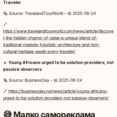
Traveler
🗞️ Source: TravelandTourWorld – 📅 2025-08-24
🔗
https://www.travelandtourworld.com/news/article/discove
r-the-hidden-charms-of-qatar-a-unique-blend-of-
traditional-markets-futuristic-architecture-and-rich-
cultural-heritage-await-every-traveler/
🔸
Young Africans urged to be solution providers, not
passive observers
🗞️ Source: BusinessDay – 📅 2025-08-24
🔗
https://businessday.ng/news/article/young-africans-
urged-to-be-solution-providers-not-passive-observers/
😅 Малко самореклама