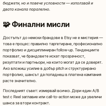
бюджети, но и повече условности — използвай и
двата канала паралелно.
🧩 Финални мисли
Достъпът до немски брандове в Etsy не е мистерия —
това е процес: правилно таргетиране, професионално
портфолио и дисциплиниран follow‑up. Тенденциите
показват, че брандовете искат прозрачност,
резултати и партньори, на които могат да се доверят.
Ако вложиш усилие в добър pitch и структурирано
портфолио, шансът да попаднеш в платена кампания
расте значително.
Последният съвет: измервай всичко. Дори един A/B
test с Reel заглавие или call-to-action може да увеличи
шанса за втори контракт.