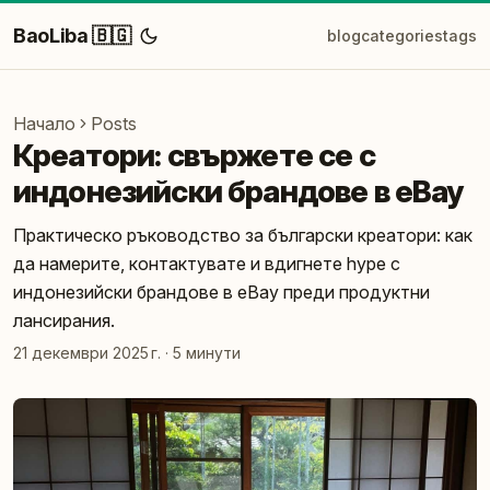
BaoLiba 🇧🇬
blog
categories
tags
Начало
Posts
Креатори: свържете се с
индонезийски брандове в eBay
Практическо ръководство за български креатори: как
да намерите, контактувате и вдигнете hype с
индонезийски брандове в eBay преди продуктни
лансирания.
21 декември 2025 г.
·
5 минути