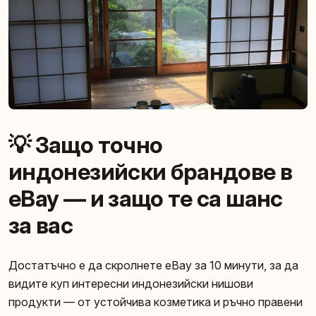
💡 Защо точно
индонезийски брандове в
eBay — и защо те са шанс
за вас
Достатъчно е да скролнете eBay за 10 минути, за да
видите куп интересни индонезийски нишови
продукти — от устойчива козметика и ръчно правени