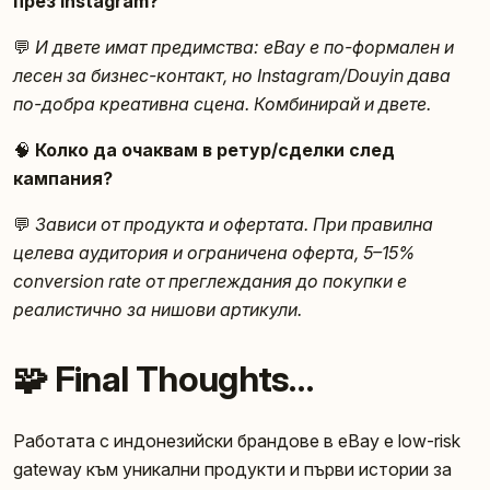
през Instagram?
💬
И двете имат предимства: eBay е по-формален и
лесен за бизнес-контакт, но Instagram/Douyin дава
по-добра креативна сцена. Комбинирай и двете.
🧠
Колко да очаквам в ретур/сделки след
кампания?
💬
Зависи от продукта и офертата. При правилна
целева аудитория и ограничена оферта, 5–15%
conversion rate от преглеждания до покупки е
реалистично за нишови артикули.
🧩 Final Thoughts…
Работата с индонезийски брандове в eBay е low-risk
gateway към уникални продукти и първи истории за