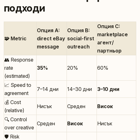
подходи
Опция C:
Опция A:
Опция B:
marketplace
🧩 Metric
direct eBay
social-first
агент/
message
outreach
партньор
👥 Response
rate
35%
20%
60%
(estimated)
📈 Speed to
7–14 дни
14–30 дни
3–10 дни
agreement
💰 Cost
Нисък
Среден
Висок
(relative)
🔍 Control
Среден
Висок
Нисък
over creative
🛡️ Risk