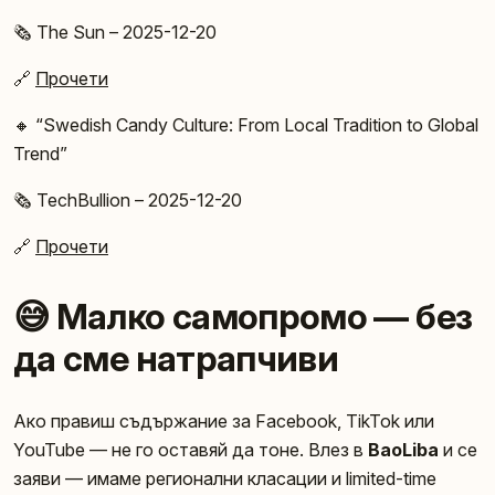
🗞️ The Sun – 2025-12-20
🔗
Прочети
🔸 “Swedish Candy Culture: From Local Tradition to Global
Trend”
🗞️ TechBullion – 2025-12-20
🔗
Прочети
😅 Малко самопромо — без
да сме натрапчиви
Ако правиш съдържание за Facebook, TikTok или
YouTube — не го оставяй да тонe. Влез в
BaoLiba
и се
заяви — имаме регионални класации и limited-time