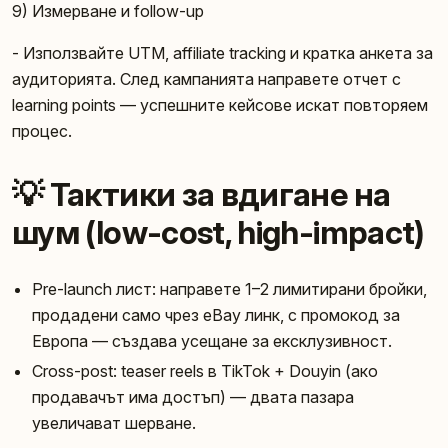
9) Измерване и follow-up
- Използвайте UTM, affiliate tracking и кратка анкета за
аудиторията. След кампанията направете отчет с
learning points — успешните кейсове искат повторяем
процес.
💡 Тактики за вдигане на
шум (low-cost, high-impact)
Pre-launch лист: направете 1–2 лимитирани бройки,
продадени само чрез eBay линк, с промокод за
Европа — създава усещане за ексклузивност.
Cross-post: teaser reels в TikTok + Douyin (ако
продавачът има достъп) — двата пазара
увеличават шерване.