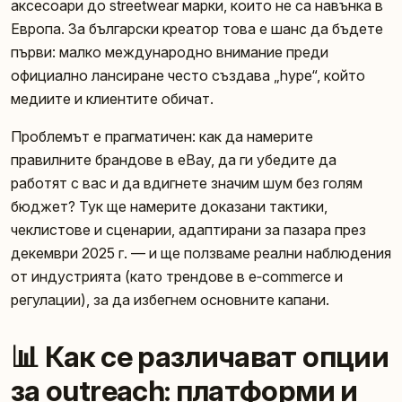
аксесоари до streetwear марки, които не са навънка в
Европа. За български креатор това е шанс да бъдете
първи: малко международно внимание преди
официално лансиране често създава „hype“, който
медиите и клиентите обичат.
Проблемът е прагматичен: как да намерите
правилните брандове в eBay, да ги убедите да
работят с вас и да вдигнете значим шум без голям
бюджет? Тук ще намерите доказани тактики,
чеклистове и сценарии, адаптирани за пазара през
декември 2025 г. — и ще ползваме реални наблюдения
от индустрията (като трендове в e‑commerce и
регулации), за да избегнем основните капани.
📊 Как се различават опции
за outreach: платформи и