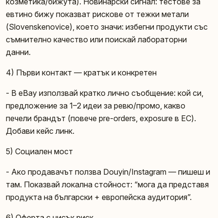
козметика/бижута). Новинарски сигнал: тестове за
евтино бижу показват рискове от тежки метали
(Slovenskenovice), което значи: избегни продукти със
съмнително качество или поискай лабораторни
данни.
4) Първи контакт — кратък и конкретен
- В eBay използвай кратко лично съобщение: кой си,
предложение за 1–2 идеи за ревю/промо, какво
печели брандът (повече pre-orders, exposure в ЕС).
Добави кейс линк.
5) Социален мост
- Ако продавачът ползва Douyin/Instagram — пишеш и
там. Показвай локална стойност: “мога да представя
продукта на български + европейска аудитория”.
6) Оферта с нисък риск