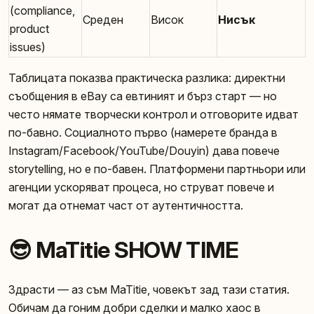
(compliance,
Среден
Висок
Нисък
product
issues)
Таблицата показва практическа разлика: директни
съобщения в eBay са евтиният и бърз старт — но
често нямате творчески контрол и отговорите идват
по-бавно. Социалното първо (намерете бранда в
Instagram/Facebook/YouTube/Douyin) дава повече
storytelling, но е по-бавен. Платформени партньори или
агенции ускоряват процеса, но струват повече и
могат да отнемат част от аутентичността.
😎 MaTitie SHOW TIME
Здрасти — аз съм MaTitie, човекът зад тази статия.
Обичам да гоним добри сделки и малко хаос в