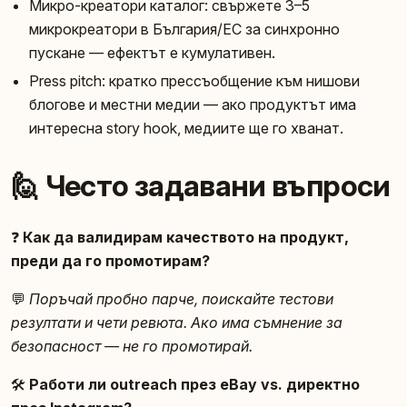
Микро-креатори каталог: свържете 3–5
микрокреатори в България/ЕС за синхронно
пускане — ефектът е кумулативен.
Press pitch: кратко прессъобщение към нишови
блогове и местни медии — ако продуктът има
интересна story hook, медиите ще го хванат.
🙋 Често задавани въпроси
❓
Как да валидирам качеството на продукт,
преди да го промотирам?
💬
Поръчай пробно парче, поискайте тестови
резултати и чети ревюта. Ако има съмнение за
безопасност — не го промотирай.
🛠️
Работи ли outreach през eBay vs. директно