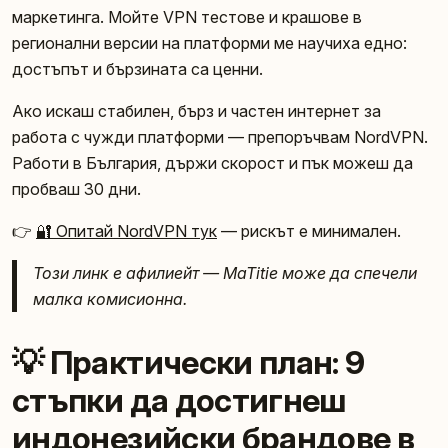
маркетинга. Мойте VPN тестове и крашове в
регионални версии на платформи ме научиха едно:
достъпът и бързината са ценни.
Ако искаш стабилен, бърз и частен интернет за
работа с чужди платформи — препоръчвам NordVPN.
Работи в България, държи скорост и пък можеш да
пробваш 30 дни.
👉
🔐 Опитай NordVPN тук
— рискът е минимален.
Този линк е афилиейт — MaTitie може да спечели
малка комисионна.
💡 Практически план: 9
стъпки да достигнеш
индонезийски брандове в