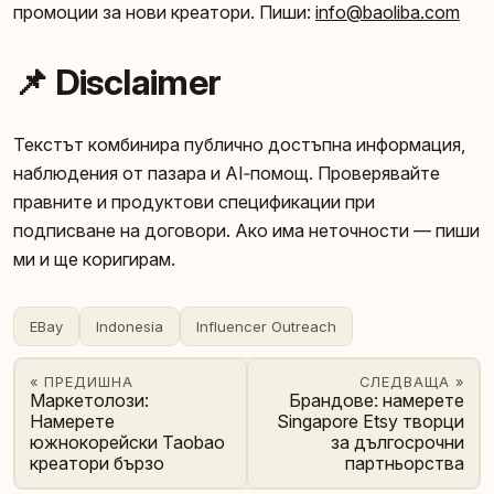
промоции за нови креатори. Пиши:
info@baoliba.com
📌 Disclaimer
Текстът комбинира публично достъпна информация,
наблюдения от пазара и AI‑помощ. Проверявайте
правните и продуктови спецификации при
подписване на договори. Ако има неточности — пиши
ми и ще коригирам.
EBay
Indonesia
Influencer Outreach
« ПРЕДИШНА
СЛЕДВАЩА »
Маркетолози:
Брандове: намерете
Намерете
Singapore Etsy творци
южнокорейски Taobao
за дългосрочни
креатори бързо
партньорства