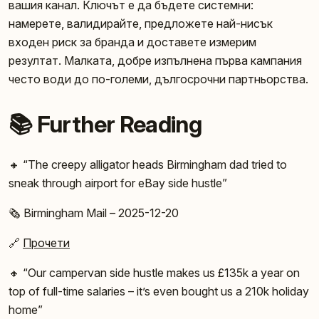
вашия канал. Ключът е да бъдете системни:
намерете, валидирайте, предложете най-нисък
входен риск за бранда и доставете измерим
резултат. Малката, добре изпълнена първа кампания
често води до по-големи, дългосрочни партньорства.
📚 Further Reading
🔸 “The creepy alligator heads Birmingham dad tried to
sneak through airport for eBay side hustle”
🗞️ Birmingham Mail – 2025-12-20
🔗
Прочети
🔸 “Our campervan side hustle makes us £135k a year on
top of full-time salaries – it’s even bought us a 210k holiday
home”