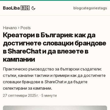
BaoLiba 🇧🇬
blog
categories
tags
Начало
Posts
Креатори в България: как да
достигнете словацки брандове
в ShareChat и да влезете в
кампании
Практическо ръководство за български създатели:
стъпки, канални тактики и примери как да достигнете
словацки брандове в ShareChat и да бъдете
селектирани за кампании.
27 септември 2025 г.
·
5 минути