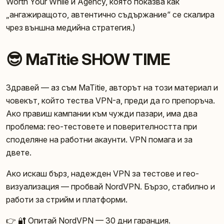
Worth Your While и Agency, която показва как
„ангажиращото, автентично съдържание“ се скалира
чрез външна медийна стратегия.)
😎 MaTitie SHOW TIME
Здравей — аз съм MaTitie, авторът на този материал и
човекът, който тества VPN-а, преди да го препоръча.
Ако правиш кампании към чужди пазари, има два
проблема: гео-тестовете и поверителността при
споделяне на работни акаунти. VPN помага и за
двете.
Ако искаш бърз, надежден VPN за тестове и гео-
визуализация — пробвай NordVPN. Бързо, стабилно и
работи за стрийм и платформи.
👉
🔐 Опитай NordVPN
— 30 дни гаранция.