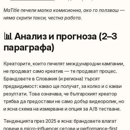
MaTitie печели малка комисионна, ако го ползваш —
няма скрити такси, честна работа.
📊 Анализ и прогноза (2–3
параграфа)
Креаторите, които печелят международни кампании,
не продават само креатив — те продават процес.
Брандовете в Словакия (и региона) търсят
предвидимост: какво ще получат, за колко и с какви
резултати. Това означава, че българският креатор
трябва да предостави не само добър видеоролик, но
и ясна схема на измерване и опция за A/B тестване.
Тенденцията през 2025 е ясна: брандовете влагат
повече в micro-influencer сетове и performance-first