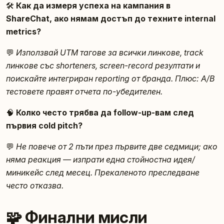
🛠️
Как да измеря успеха на кампания в
ShareChat, ако нямам достъп до техните internal
metrics?
💬
Използвай UTM тагове за всички линкове, track
линкове със shorteners, screen-record резултати и
поискайте интегриран reporting от бранда. Плюс: A/B
тестовете правят отчета по-убедителен.
🧠
Колко често трябва да follow-up-вам след
първия cold pitch?
💬
Не повече от 2 пъти през първите две седмици; ако
няма реакция — изпрати една стойностна идея/
миникейс след месец. Прекаленото преследване
често отказва.
🧩 Финални мисли