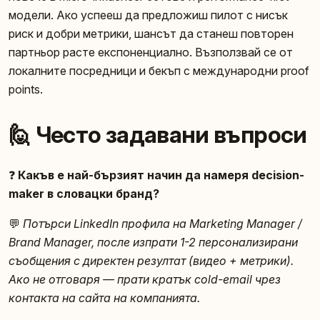
модели. Ако успееш да предложиш пилот с нисък
риск и добри метрики, шансът да станеш повторен
партньор расте експоненциално. Възползвай се от
локалните посредници и бекъп с международни proof
points.
🙋 Често задавани въпроси
❓
Какъв е най-бързият начин да намеря decision-
maker в словацки бранд?
💬
Потърси LinkedIn профила на Marketing Manager /
Brand Manager, после изпрати 1-2 персонализирани
съобщения с директен резултат (видео + метрики).
Ако не отговаря — прати кратък cold-email чрез
контакта на сайта на компанията.