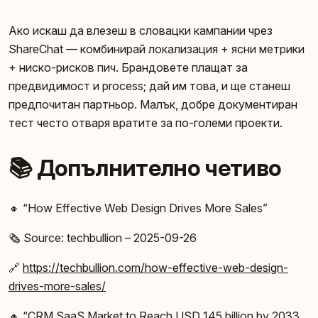
Ако искаш да влезеш в словацки кампании чрез
ShareChat — комбинирай локализация + ясни метрики
+ ниско-рисков пич. Брандовете плащат за
предвидимост и process; дай им това, и ще станеш
предпочитан партньор. Малък, добре документиран
тест често отваря вратите за по-големи проекти.
📚 Допълнително четиво
🔸 “How Effective Web Design Drives More Sales”
🗞️ Source: techbullion – 2025-09-26
🔗
https://techbullion.com/how-effective-web-design-
drives-more-sales/
🔸 “CRM SaaS Market to Reach USD 145 billion by 2033,