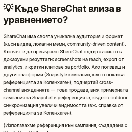
💡 Къде ShareChat влиза в
уравнението?
ShareChat има своята уникална аудитория и формат
(къси видеа, локални меми, community-driven content).
Ключът е да превърнеш ShareChat съдържанието в
доказуеми резултати: screenshots на reach, export от
analytics, и кратки клипове за portfolio. Ако ползваш и
други платформи (Snapstyle кампании, както показва
референцията за Копенхаген), подчертай cross-
channel вижданията — това продава, виж примерната
кампания за Snapchat в референцията, където outdoor
синхронизация увеличи видимостта (вж. справка от
референцията за Копенхаген).
(Използвахме референция към кампания, създадена с