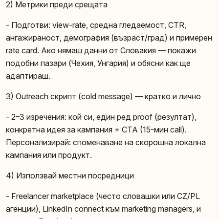
2) Метрики преди срещата
- Подготви: view-rate, средна гледаемост, CTR,
ангажираност, демография (възраст/град) и примерен
rate card. Ако нямаш данни от Словакия — покажи
подобни пазари (Чехия, Унгария) и обясни как ще
адаптираш.
3) Outreach скрипт (cold message) — кратко и лично
- 2–3 изречения: кой си, един ред proof (резултат),
конкретна идея за кампания + CTA (15-мин call).
Персонализирай: споменаване на скорошна локална
кампания или продукт.
4) Използвай местни посредници
- Freelancer marketplace (често словашки или CZ/PL
агенции), LinkedIn connect към marketing managers, и