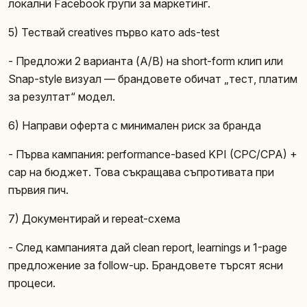
локални Facebook групи за маркетинг.
5) Тествай creatives първо като ads-test
- Предложи 2 варианта (A/B) на short-form клип или
Snap-style визуал — брандовете обичат „тест, платим
за резултат“ модел.
6) Направи оферта с минимален риск за брандa
- Първа кампания: performance-based KPI (CPC/CPA) +
cap на бюджет. Това съкращава съпротивата при
първия пич.
7) Документирай и repeat-схема
- След кампанията дай clean report, learnings и 1-page
предложение за follow-up. Брандовете търсят ясни
процеси.