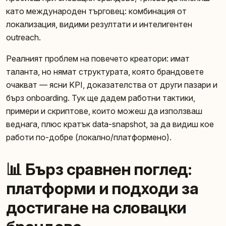
като международен търговец: комбинация от
локализация, видими резултати и интелигентен
outreach.
Реалният проблем на повечето креатори: имат
таланта, но нямат структурата, която брандовете
очакват — ясни KPI, доказателства от други пазари и
бърз onboarding. Тук ще дадем работни тактики,
примери и скриптове, които можеш да използваш
веднага, плюс кратък data-snapshot, за да видиш кое
работи по-добре (локално/платформено).
📊 Бърз сравнен поглед:
платформи и подходи за
достигане на словацки