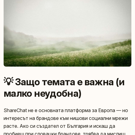
💡 Защо темата е важна (и
малко неудобна)
ShareChat не е основната платформа за Европа — но
интересът на брандове към нишови социални мрежи
расте. Ако си създател от България и искаш да
пробиеш при словацки брандове, трябва да мислиш