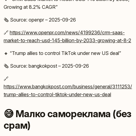
Growing at 8.2% CAGR”
🗞️ Source: openpr – 2025-09-26
🔗
https://www.openpr.com/news/4199236/crm-saas-
market-to-reach-usd-145-billion-by-2033-growing-at-8-2
🔸 “Trump allies to control TikTok under new US deal”
🗞️ Source: bangkokpost – 2025-09-26
🔗
https://www.bangkokpost.com/business/general/3111253/
trump-allies-to-control-tiktok-under-new-us-deal
😅 Малко самореклама (без
срам)