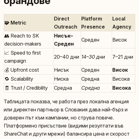
брандове
Direct
Platform
Local
🧩 Metric
Outreach
Presence
Agency
👥 Reach to SK
Нисък–
Среден
Висок
decision-makers
Среден
📈 Speed to first
20–40 дни
14–30 дни
7–21 дни
campaign
💰 Upfront cost
Нисък
Среден
Висок
🔁 Scalability
Ниска
Средна
Висока
🧾 Trust / Credibility
Средна
Средна
Висока
Таблицата показва, че работа през локална агенция
или директен партньор в Словакия дава най-бърз и
доверен път към кампании, но струва повече.
Платформено присъствие (видими резултати във
ShareChat и други мрежи) балансира цена и скорост