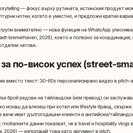
rytelling — фокус върху рутината, истинския продукт мо
турни нотки, когато е уместно, и предложи кратки вариан
групи внимателно — нова функция на WhatsApp улеснява 
adt-bremerhaven, 2026), което е полезно за координация,
отделни чатове.
 за по-висок успех (street-sma
 вместо текст: 30-60s персонализирано видео в pitch-
лък брой редове на тайландски (или превод) си заслужав
ко искаш да влезеш при хотел или lifestyle бранд, свържи 
е вече имат дългогодишни клиенти и английски/тайландск
глобалните данни показват, че в travel и hospitality vlogs
, 2026) — използвай това като аргумент в pitch.