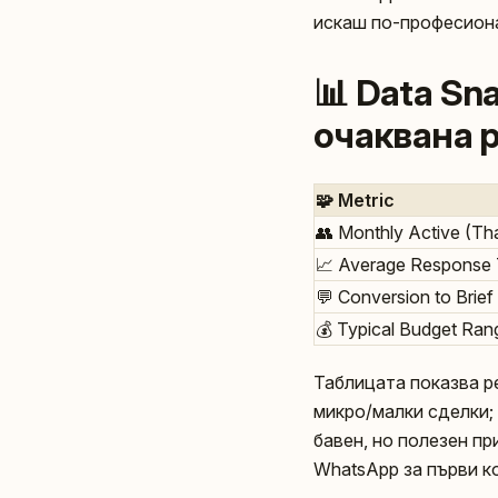
искаш по-професиона
📊 Data Sn
очаквана 
🧩 Metric
👥 Monthly Active (Th
📈 Average Response
💬 Conversion to Brief
💰 Typical Budget Ran
Таблицата показва р
микро/малки сделки; 
бавен, но полезен пр
WhatsApp за първи ко