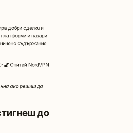
ира добри сделкu и
в платформи и пазари
раничено съдържание
👉
🔐 Опитай NordVPN
онна ако решиш да
 стигнеш до