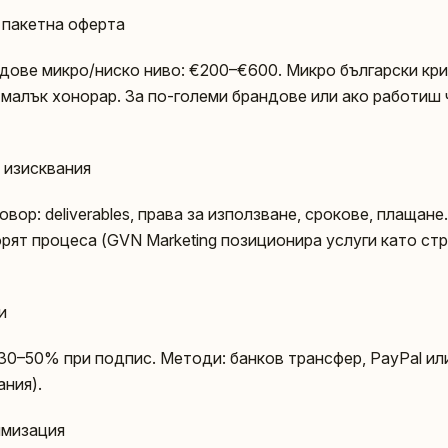
 пакетна оферта
ндове микро/ниско ниво: €200–€600. Микро български кр
+ малък хонорар. За по-големи брандове или ако работиш 
 изисквания
овор: deliverables, права за използване, срокове, плащане
рят процеса (GVN Marketing позиционира услуги като стр
и
 30–50% при подпис. Методи: банков трансфер, PayPal ил
ния).
имизация