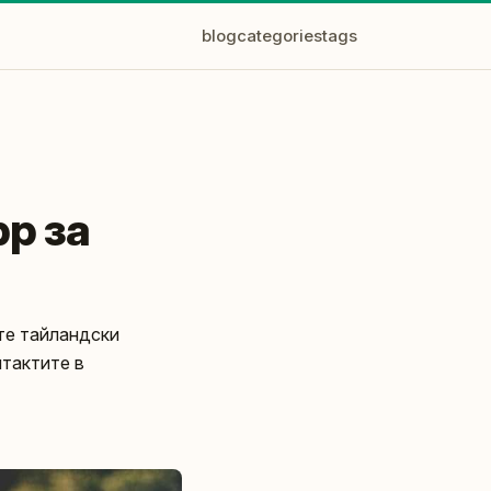
blog
categories
tags
p за
ете тайландски
тактите в