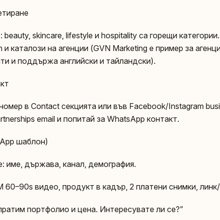
етиране
eauty, skincare, lifestyle и hospitality са горещи категори
m и каталози на агенции (GVN Marketing е пример за агенци
и и поддържа английски и тайландски).
акт
омер в Contact секцията или във Facebook/Instagram bus
tnerships email и попитай за WhatsApp контакт.
sApp шаблон)
: име, държава, канал, демография.
 60–90s видео, продукт в кадър, 2 платени снимки, линк
пратим портфолио и цена. Интересувате ли се?”