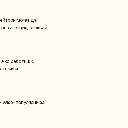
иейтори могат да
чрез агенция, очаквай
. Ако работиш с
атегия и
и Wise (популярни за