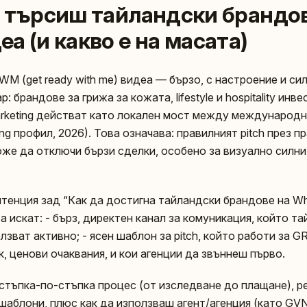
а търсиш тайландски брандов
 (и какво е на масата)
M (get ready with me) видеа — бързо, с настроение и си
: брандове за грижа за кожата, lifestyle и hospitality инв
rketing действат като локален мост между международн
ng профил, 2026). Това означава: правилният pitch през п
же да отключи бързи сделки, особено за визуално силн
тeнция зад “Как да достигна тайландски брандове на W
 искат: - бърз, директен канал за комуникация, който т
лзват активно; - ясен шаблон за pitch, който работи за 
к, ценови очаквания, и кои агенции да звъннеш първо.
 стъпка-по-стъпка процес (от изследване до плащане), р
шаблони, плюс как да използваш агент/агенция (като GVN