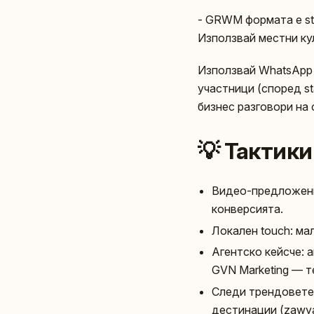
- GRWM формата е sto
Използвай местни кул
Използвай WhatsApp 
участници (според st
бизнес разговори на 
💡 Тактики
Видео-предложение
конверсията.
Локален touch: ма
Агентско кейсче: а
GVN Marketing — т
Следи трендовете: 
дестинации (zawya