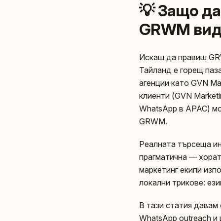
💡 Защо д
GRWM видеа
Искаш да правиш GRW
Тайланд е горещ пазар
агенции като GVN Ma
клиенти (GVN Marketi
WhatsApp в APAC) мо
GRWM.
Реалната търсeщa ин
прагматична — хората
маркетинг екипи изпо
локални трикове: ези
В тази статия давам
WhatsApp outreach и 