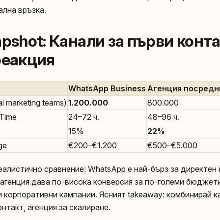
лна връзка.
apshot: Канали за първи конта
реакция
WhatsApp Business
Агенция посредн
ai marketing teams)
1.200.000
800.000
 Time
24–72 ч.
48–96 ч.
15%
22%
ge
€200–€1.200
€500–€5.000
еалистично сравнение: WhatsApp е най-бърз за директен 
агенция дава по-висока конверсия за по-големи бюджети; 
и корпоративни кампании. Ясният takeaway: комбинирай к
нтакт, агенция за скалиране.