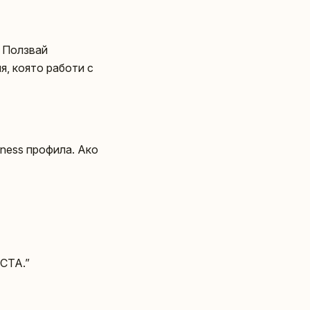
и. Ползвай
я, която работи с
iness профила. Ако
/CTA.”