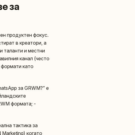
е за
лен продуктен фокус.
естират в креатори, а
и таланти и местни
равилния канал (често
и формати като
hatsApp за GRWM?” е
айландските
GRWM формата; -
еална тактика за
 Marketing) когато