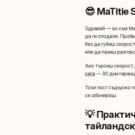
😎 MaTitie
Здравей — аз съм MaT
да ги споделя. Проб
без да губиш скорос
или да пазиш разгово
Ако търсиш скорост,
сега
— 30 дни гаранц
Този пост съдържа п
се абонираш.
💡 Практич
тайландск