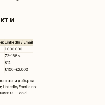
кт и
ик
LinkedIn / Email
1.000.000
72–168 ч.
8%
€100–€2.000
контакт и добър за
LinkedIn/Email е по-
аналите — cold