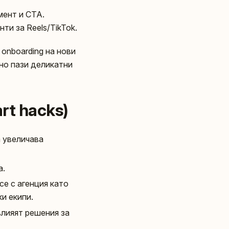
мент и CTA.
ти за Reels/TikTok.
onboarding на нови
 но пази деликатни
rt hacks)
a увеличава
а.
се с агенция като
и екипи.
 влияят решения за