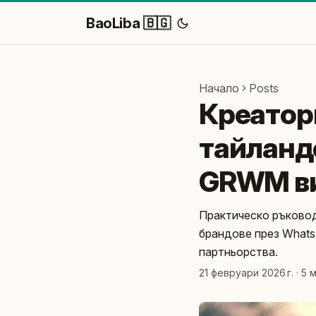
BaoLiba 🇧🇬
Начало
Posts
Креатори
тайланд
GRWM в
Практическо ръковод
брандове през Whats
партньорства.
21 февруари 2026 г.
·
5 