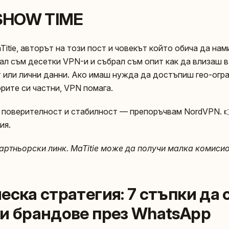
 SHOW TIME
itie, авторът на този пост и човекът който обича да нам
вал съм десетки VPN-и и събрал съм опит как да влизаш 
т или лични данни. Ако имаш нужда да достъпиш гео-ог
рите си частни, VPN помага.
 поверителност и стабилност — препоръчвам NordVPN. 
ия.
артньорски линк. MaTitie може да получи малка комиси
еска стратегия: 7 стъпки да
и брандове през WhatsApp