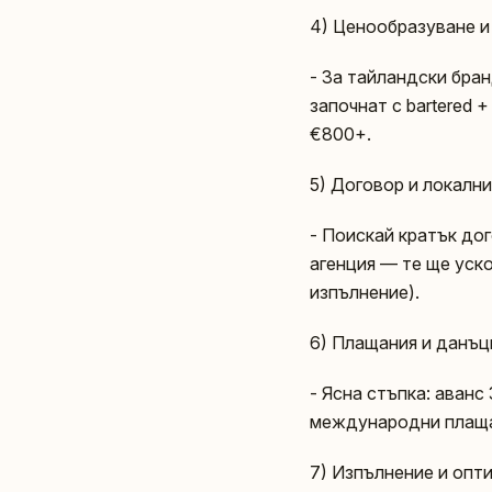
4) Ценообразуване и
- За тайландски бра
започнат с bartered 
€800+.
5) Договор и локални
- Поискай кратък дог
агенция — те ще уско
изпълнение).
6) Плащания и данъц
- Ясна стъпка: аванс
международни плаща
7) Изпълнение и опт