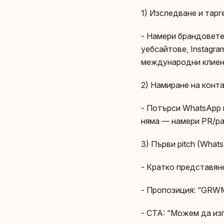
1) Изследване и тарг
- Намери брандовете: b
уебсайтове, Instagra
международни клиент
2) Намиране на конт
- Потърси WhatsApp н
няма — намери PR/par
3) Първи pitch (What
- Кратко представяне
- Пропозиция: “GRWM
- CTA: “Можем да из