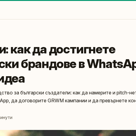
: как да достигнете
ски брандове в WhatsAp
идеа
ство за български създатели: как да намерите и pitch-н
App, да договорите GRWM кампании и да превърнете кон
минути