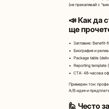
(не прекалявай с “вик 
📣 Как да 
ще прочет
Заглавие: Benefit-f
Биография и релев
Package table (delive
Reporting template (
CTA: 48‑часова оф
Примерен тон: профе
A/B идея и предплате
🙋 Често 