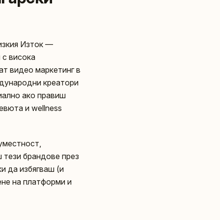
изкия Изток —
 с висока
ат видео маркетинг в
еждународни креатори
циално ако правиш
ревюта и wellness
 уместност,
ш тези брандове през
и да избягваш (и
ене на платформи и