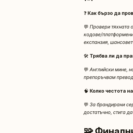
❓
Как бързо да про
💬
Провери тяхната 
кодове/платформени
експанзия, шансовет
🛠️
Трябва ли да пр
💬
Английски мине, н
препоръчвам превод 
🧠
Колко честотa на
💬
За брандирани сер
достатъчно, стига да
🧩 Финалн