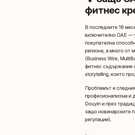
фитнес кр
В последните 18 мес
включително ОАЕ — у
покупателна способн
региона, а много от
(Business Wire, Mult
фитнес съдържание с в
storytelling, които пр
Проблемът е следния
професионализъм и д
Douyin и през традиц
защо новинарските пл
регулации).