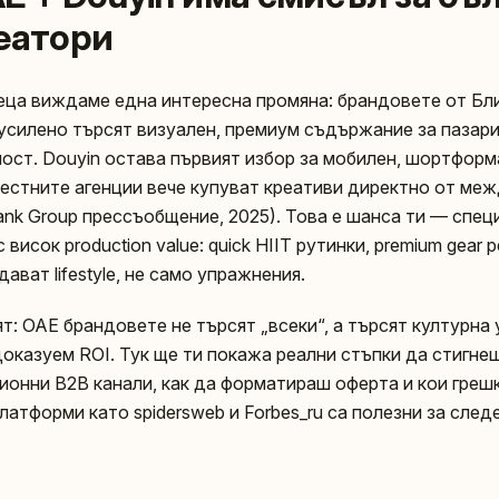
еатори
еца виждаме една интересна промяна: брандовете от Бл
силено търсят визуален, премиум съдържание за пазари
ост. Douyin остава първият избор за мобилен, шортформ
 местните агенции вече купуват креативи директно от м
iBank Group прессъобщение, 2025). Това е шанса ти — спе
исок production value: quick HIIT рутинки, premium gear 
одават lifestyle, не само упражнения.
т: ОАЕ брандовете не търсят „всеки“, а търсят културна
оказуем ROI. Тук ще ти покажа реални стъпки да стигне
ионни B2B канали, как да форматираш оферта и кои грешк
атформи като spidersweb и Forbes_ru са полезни за след