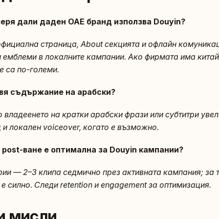
веря дали даден ОАЕ бранд използва Douyin?
официална страница, About секцията и офлайн комуникац
 емблеми в локалните кампании. Ако фирмата има кита
е са по-големи.
авя съдържание на арабски?
о владеенето на кратки арабски фрази или субтитри увели
и локален voiceover, когато е възможно.
 post-ване e оптимална за Douyin кампании?
ии — 2–3 клипа седмично през активната кампания; за т
 е силно. Следи retention и engagement за оптимизация.
и мисли