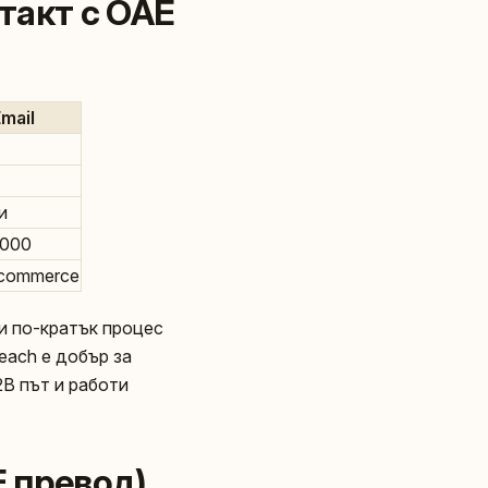
такт с ОАЕ
Email
и
.000
‑commerce
 и по-кратък процес
reach е добър за
2B път и работи
E превод)