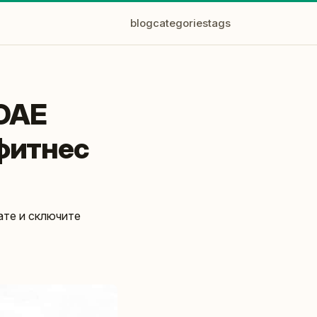
blog
categories
tags
 ОАЕ
 фитнес
ате и сключите