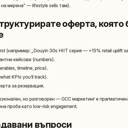
на мерена” — lifestyle sells там).
структурирате оферта, която
е
irst (например: „Douyin 30s HIIT серия — +15% retail uplift 
антни кейсове (numbers).
rables, timeline, price).
what KPIs you’ll track).
ерта за резервация.
сионален, но разговорен — GCC маркетинг е прагматичен
на проба като low-risk engagement.
задавани въпроси