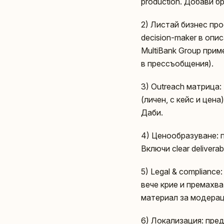
production. Добави б
2) Листай бизнес пр
decision-maker в опи
MultiBank Group прим
в прессъобщения).
3) Outreach матрица: 
(личен, с кейс и цен
Даби.
4) Ценообразуване: п
Включи clear delivera
5) Legal & complianc
вече крие и премахва
материал за модераци
6) Локализация: пре