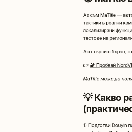
Аз съм MaTitie — авт
тактики в реални кам
локализирани функци
тестове на регионалн
Ако търсиш бързо, с
👉
🔐 Пробвай Nord
MaTitie може да пол
💡 Какво р
(практичес
1) Подготви Douyin по