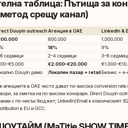
елна таблица: Пътища за кон
(метод срещу канал)
rect Douyin outreach
Агенция в ОАЕ
LinkedIn & 
200.000
800.000
1.000.000
2%
18%
9%
6 седмици
2–4 седмици
3–8 седмиц
00–€5.000
€2.000–€20.000
€1.000–€10
кално Douyin демо
Локален пазар + retail
Бизнес + e
е агенциите в ОАЕ често дават по-висока conversion rate
вори, за сметка на по-високи хонорари. Direct Douyin out
ании с по-нисък бюджет; LinkedIn/Email е класическият B
stribution в EU и GCC.
e ШОУТАЙМ (MaTitie SHOW TIM