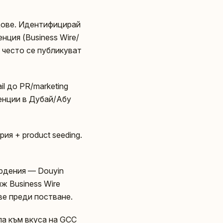
ндове. Идентифицирай
нция (Business Wire/
а често се публикуват
ail до PR/marketing
генции в Дубай/Абу
ия + product seeding.
ърдения — Douyin
ж Business Wire
ве преди постване.
ла към вкуса на GCC