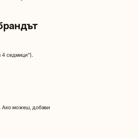
 брандът
за 4 седмици“).
. Ако можеш, добави