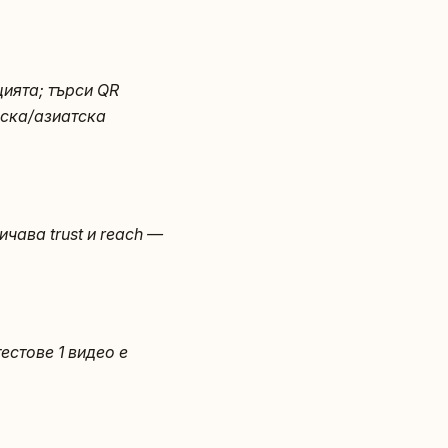
ията; търси QR
йска/азиатска
чава trust и reach —
естове 1 видео е