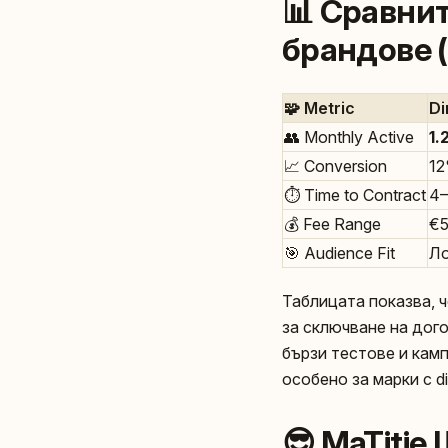
📊 Сравнит
брандове 
🧩 Metric
Di
👥 Monthly Active
1.
📈 Conversion
1
⏱️ Time to Contract
4–
💰 Fee Range
€5
🎯 Audience Fit
Ло
Таблицата показва, ч
за сключване на дого
бързи тестове и камп
особено за марки с di
😎 MaTiti