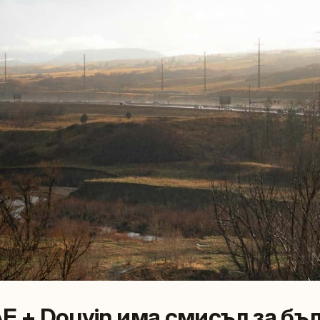
Е + Douyin има смисъл за бъ