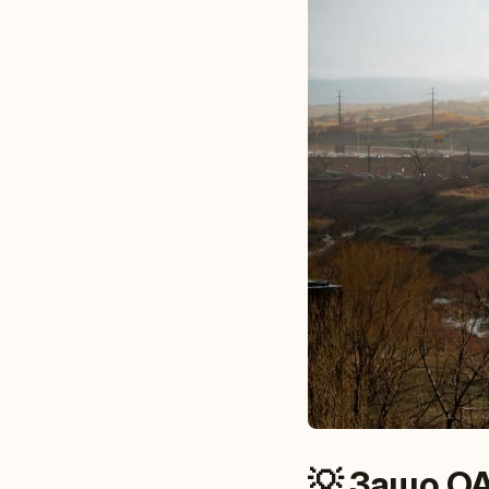
💡 Защо ОА