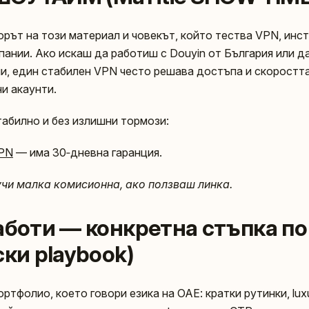
орът на този материал и човекът, който тества VPN, инс
пании. Ако искаш да работиш с Douyin от България или д
и, един стабилен VPN често решава достъпа и скоростт
и акаунти.
табилно и без излишни тормози:
VPN
— има 30‑дневна гаранция.
учи малка комисионна, ако ползваш линка.
аботи — конкретна стъпка по
ки playbook)
ртфолио, което говори езика на ОАЕ: кратки рутинки, luxur