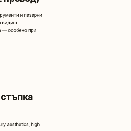
трументи и пазарни
а видиш
а — особено при
 стъпка
y aesthetics, high