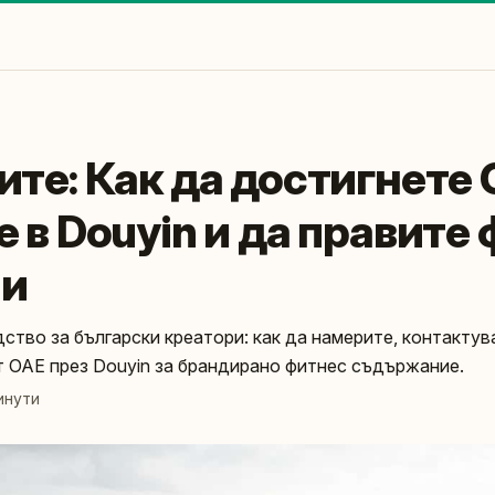
те: Как да достигнете
 в Douyin и да правите
ии
ство за български креатори: как да намерите, контактув
т ОАЕ през Douyin за брандирано фитнес съдържание.
инути