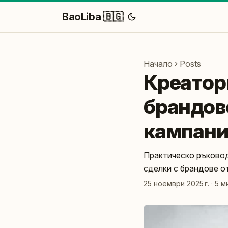
BaoLiba 🇧🇬
Начало
Posts
Креатори
брандове
кампан
Практическо ръковод
сделки с брандове о
25 ноември 2025 г.
·
5 м