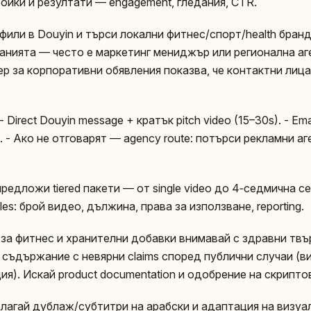
ройки и резултати — engagement, гледания, CTR.
офили в Douyin и търси локални фитнес/спорт/health бра
санията — често е маркетинг мениджър или регионална аге
ер за корпоративни обявления показва, че контактни лиц
- Direct Douyin message + кратък pitch video (15–30s). - Em
а). - Ако не отговарят — agency route: потърси рекламни а
редложи tiered пакети — от single video до 4‑седмична сер
bles: брой видео, дължина, права за използване, reporting.
e: за фитнес и хранителни добавки внимавай с здравни тв
 съдържание с невярни claims според публични случаи (ви
я). Искай product documentation и одобрение на скрипто
длагай дублаж/субтитри на арабски и адаптация на визуа