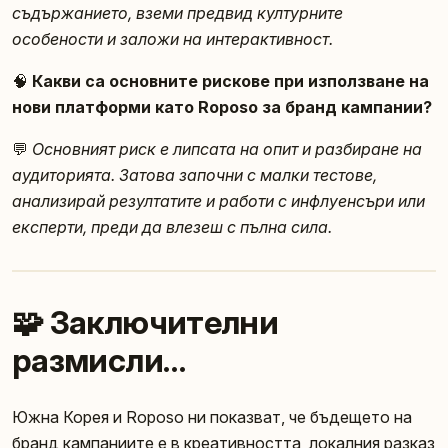
съдържанието, вземи предвид културните
особености и заложи на интерактивност.
🧠
Какви са основните рискове при използване на
нови платформи като Roposo за бранд кампании?
💬
Основният риск е липсата на опит и разбиране на
аудиторията. Затова започни с малки тестове,
анализирай резултатите и работи с инфлуенсъри или
експерти, преди да влезеш с пълна сила.
🧩 Заключителни
размисли…
Южна Корея и Roposo ни показват, че бъдещето на
бранд кампаниите е в креативността, локалния разказ