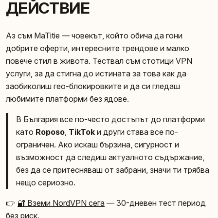
ДЕЙСТВИЕ
Аз съм MaTitie — човекът, който обича да гони
добрите оферти, интересните трендове и малко
повече стил в живота. Тествал съм стотици VPN
услуги, за да стигна до истината за това как да
заобиколиш гео-блокировките и да си гледаш
любимите платформи без ядове.
В България все по-често достъпът до платформи
като
Roposo
,
TikTok
и други става все по-
ограничен. Ако искаш бързина, сигурност и
възможност да следиш актуалното съдържание,
без да се притесняваш от забрани, значи ти трябва
нещо сериозно.
👉
🔐 Вземи NordVPN сега
— 30-дневен тест период
без риск.