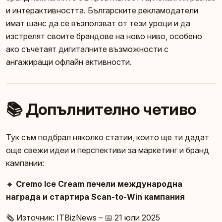
и интерактивността. Българските рекламодатели
имат шанс да се възползват от тези уроци и да
изстрелят своите брандове на ново ниво, особено
ако съчетаят дигиталните възможности с
ангажиращи офлайн активности.
📚 Допълнително четиво
Тук съм подбрал няколко статии, които ще ти дадат
още свежи идеи и перспективи за маркетинг и бранд
кампании:
🔸
Cremo Ice Cream печели международна
награда и стартира Scan-to-Win кампания
🗞️ Източник: ITBizNews – 📅 21 юли 2025