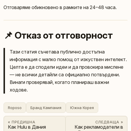
Отговаряме обикновено в рамките на 24–48 часа.
📌 Отказ от отговорност
Тази статия съчетава публично достъпна
информация с малко помощ от изкуствен интелект.
Целта е да сподели идеи и да провокира мислене
— не всички детайли са официално потвърдени.
Винаги проверявай, когато планираш важни
ходове.
Roposo
Бранд Кампания
Южна Корея
« ПРЕДИШНА
СЛЕДВАЩА »
Как Hulu в Дания
Как рекламодатели в