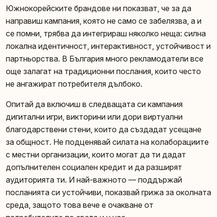
Южнокорейските брандове ни показват, че за да
направиш кампания, която не само се забелязва, а и
се помни, трябва да интегрираш няколко неща: силна
локална идентичност, интерактивност, устойчивост и
партньорства. В България много рекламодатели все
още залагат на традиционни послания, които често
не ангажират потребителя дълбоко.
Опитай да включиш в следващата си кампания
дигитални игри, викторини или дори виртуални
благодарствени стени, които да създадат усещане
за общност. Не подценявай силата на колаборациите
с местни организации, които могат да ти дадат
допълнителен социален кредит и да разширят
аудиторията ти. И най-важното — поддържай
посланията си устойчиви, показвай грижа за околната
среда, защото това вече е очакване от