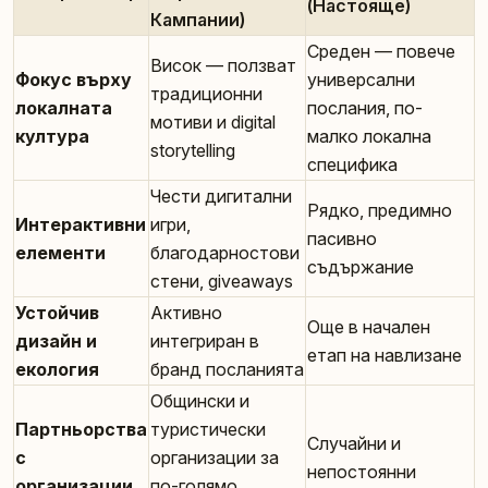
(Настояще)
Кампании)
Среден — повече
Висок — ползват
Фокус върху
универсални
традиционни
локалната
послания, по-
мотиви и digital
култура
малко локална
storytelling
специфика
Чести дигитални
Рядко, предимно
Интерактивни
игри,
пасивно
елементи
благодарностови
съдържание
стени, giveaways
Устойчив
Активно
Още в начален
дизайн и
интегриран в
етап на навлизане
екология
бранд посланията
Общински и
Партньорства
туристически
Случайни и
с
организации за
непостоянни
организации
по-голямо