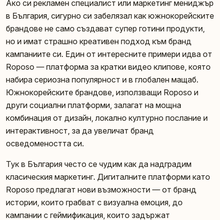
Ако си рекламен специалист или маркетинг мениджър
в България, сигурно си забелязал как южнокорейските
брандове не само създават супер готини продукти,
но и имат страшно креативен подход към бранд
кампаниите си. Един от интересните примери идва от
Roposo — платформа за кратки видео клипове, която
набира сериозна популярност и в глобален мащаб.
Южнокорейските брандове, използващи Roposo и
други социални платформи, залагат на мощна
комбинация от дизайн, локално културно послание и
интерактивност, за да увеличат бранд
осведомеността си.
Тук в България често се чудим как да надградим
класическия маркетинг. Дигиталните платформи като
Roposo предлагат нови възможности — от бранд
истории, които грабват с визуална емоция, до
кампании с геймификация, които задържат