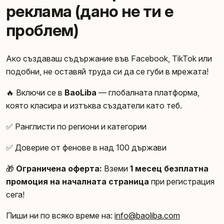
реклама (дано не ти е
проблем)
Ако създаваш съдържание във Facebook, TikTok или
подобни, не оставяй труда си да се губи в мрежата!
🔥 Включи се в
BaoLiba
— глобалната платформа,
която класира и изтъква създатели като теб.
✅ Ранглисти по региони и категории
✅ Доверие от фенове в над 100 държави
🎁
Ограничена оферта:
Вземи
1 месец безплатна
промоция на началната страница
при регистрация
сега!
Пиши ни по всяко време на:
info@baoliba.com