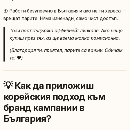
🎁 Работи безупречно в България и ако не ти хареса —
връщат парите. Няма изненади, само чист достъп.
Този пост съдържа аффилиейт линкове. Ако нещо
купиш през тях, аз ще взема малка комисионна.
(Благодаря ти, приятел, парите са важни. Обичам
те! ❤️)
💡 Как да приложиш
корейския подход към
бранд кампании в
България?