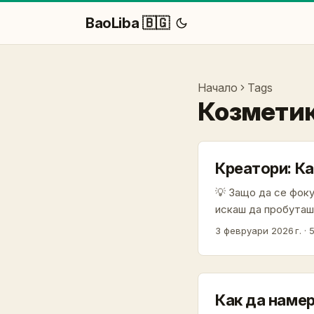
BaoLiba 🇧🇬
Начало
Tags
Козмети
Креатори: Ка
💡 Защо да се фоку
искаш да пробуташ
търсят автентични
3 февруари 2026 г.
·
Rickard Lyko, гово
компании навлизат 
нас именно като лок
Как да намер