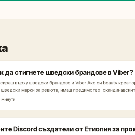
ка
к да стигнете шведски брандове в Viber?
сираш върху шведски брандове и Viber Ако си beauty креато
 шведски марки за ревюта, имаш предимство: скандинавски
 ревюта за нови пазари и ценят дългосрочно изграждане на 
5 минути
рейки за стратегията на голям шведски търговец, подчертава
в нови държави с план за лидерство и търпение — това значи
ални партньори (цитат: Rickard Lyko). ...
ите Discord създатели от Етиопия за про