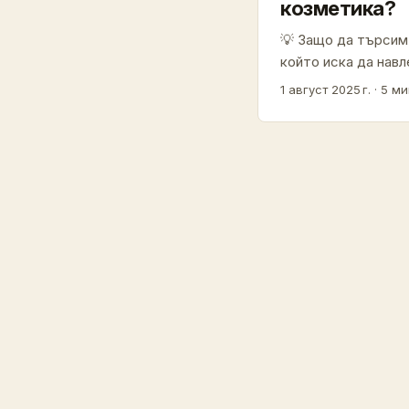
козметика?
💡 Защо да търсим 
който иска да навл
изглежда като нео
1 август 2025 г.
·
5 ми
много нишови създ
Етиопия е млада, 
Търсенето на Disco
към успешна промоц