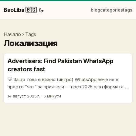
BaoLiba 🇧🇬
blog
categories
tags
Начало
Tags
Локализация
Advertisers: Find Pakistan WhatsApp
creators fast
💡 Защо това е важно (интро) WhatsApp вече не е
просто “чат” за приятели — през 2025 платформата е
масивен канал за разговори, обслужване и
14 август 2025 г.
·
6 минути
микрокампании. Meta обяви, че WhatsApp има над 3
милиарда месечни активни потребители (април 2025),
което прави платформата логично място за
достигане в Южна Азия и за търсене на локални
креатори, особено в пазари като Пакистан. За