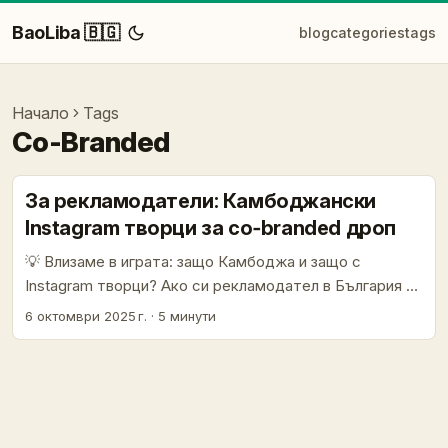
BaoLiba 🇧🇬
blog
categories
tags
Начало
Tags
Co-Branded
За рекламодатели: Камбоджански
Instagram творци за co‑branded дроп
💡 Влизаме в играта: защо Камбоджа и защо с
Instagram творци? Ако си рекламодател в България и
мислиш за co‑branded product drop с регионален flavor
6 октомври 2025 г.
·
5 минути
— Камбоджа е слабо експлоатирана (good), но не е
без рискове. Малките, градски креативни сцени в
Phnom Penh и Siem Reap растат бързо; има локални
дизайнери, streetwear микробрандове и lifestyle
творци, готови да работят на проекти с външни