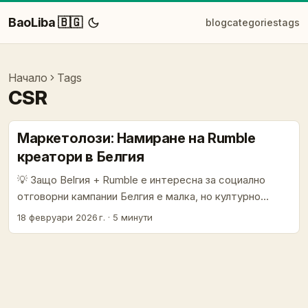
BaoLiba 🇧🇬
blog
categories
tags
Начало
Tags
CSR
Маркетолози: Намиране на Rumble
креатори в Белгия
💡 Защо Belгия + Rumble е интересна за социално
отговорни кампании Белгия е малка, но културно
разнообразна медиапазара — френско- и
18 февруари 2026 г.
·
5 минути
нидерландскоезична публика, силна градска сцена и
бързо адаптиращи се Gen Z аудитории. Rumble се
позиционира като алтернатива на големите
платформи: по-ниски входни бариери за видеа, често
по-голяма органична видимост и публика, която