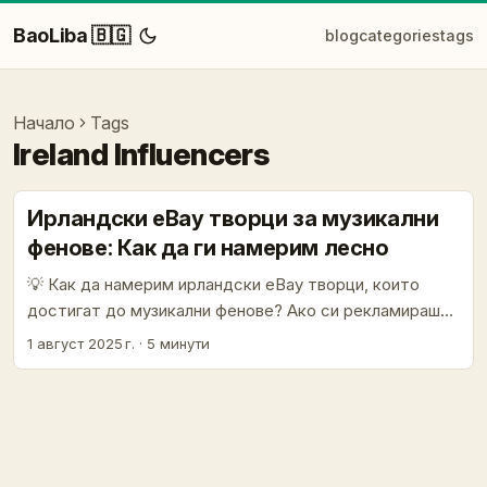
BaoLiba 🇧🇬
blog
categories
tags
Начало
Tags
Ireland Influencers
Ирландски eBay творци за музикални
фенове: Как да ги намерим лесно
💡 Как да намерим ирландски eBay творци, които
достигат до музикални фенове? Ако си рекламираш
музикален бранд или искаш да грабнеш вниманието на
1 август 2025 г.
·
5 минути
музикалната аудитория в Ирландия, вероятно се
чудиш: „Как да намеря правилните хора, които да
говорят с моята публика?“ В днешно време
създателите на съдържание в eBay и други
платформи са страхотен канал да се достигне до