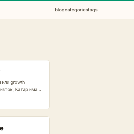
blog
categories
tags
ж
 или growth
изток, Катар има
лните платформи. В
ето променя
нализ. ...
те