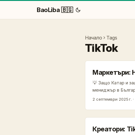
BaoLiba 🇧🇬
Начало
Tags
TikTok
Маркетъри: Н
💡 Защо Катар и з
мениджър в Българ
смисъл: малък паз
2 септември 2025 г.
·
същото време TikT
правилата на играта
Креатори: Ti