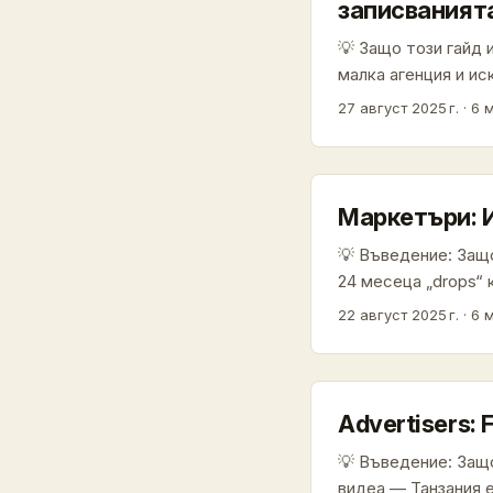
записваният
💡 Защо този гайд 
малка агенция и ис
(Ivory Coast) е ло
27 август 2025 г.
·
6 
обучение и активн
тази за Dorie — кр
като на създател 
автентичността и 
Маркетъри: И
марки. ...
💡 Въведение: Защ
24 месеца „drops“ 
креатори — променя
22 август 2025 г.
·
6 
интересните парале
Drops показват как
са тясно свързани 
е полезна концепц
Advertisers: 
да ускори awarenes
💡 Въведение: Защо 
разпродаден тираж.
видеа — Танзания 