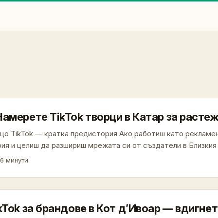
амерете TikTok творци в Катар за расте
ащо TikTok — кратка предистория Ако работиш като рекламен
ия и целиш да разшириш мрежата си от създатели в Близкия 
ар, но висок потребителски доход и силна активност в социа
6 минути
ok вече не е само „скрол платформа“ — тя е и търсачка, ко
 за откриване и оптимизация, както отбелязва Digiday в своя а
kTok за брандове в Кот д’Ивоар — вдигне