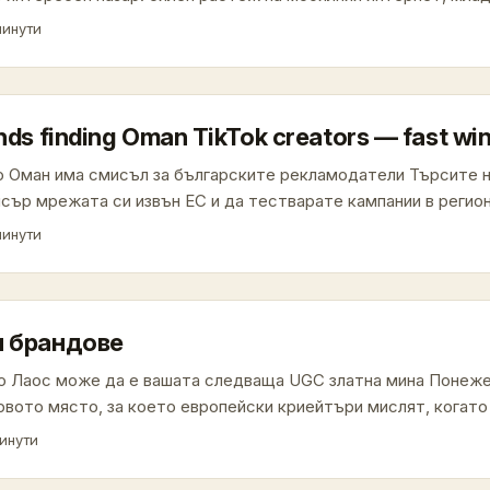
ма за откриване на локални таланти. Но търсенето на прави
минути
по парола“ — става дума за комфорт с културата, спазване 
ивна логистика от другия край на континента. ...
nds finding Oman TikTok creators — fast wi
о Оман има смисъл за българските рекламодатели Търсите н
сър мрежата си извън ЕС и да тестварате кампании в регион
бност и растящ дигитален пазар? Оман често е пренебрегва
минути
но с активно младо население в TikTok и високи нива на анга
вания, луксозни услуги и lifestyle съдържание. ...
и брандове
о Лаос може да е вашата следваща UGC златна мина Понеже
рвото място, за което европейски криейтъри мислят, когато
 кампании. Но именно това прави пазара интересен: по-малка 
инути
брандове, които тепърва искат да пробват формати като sho
юта. Наскоро наблюдението за short dramas (мини вертикални