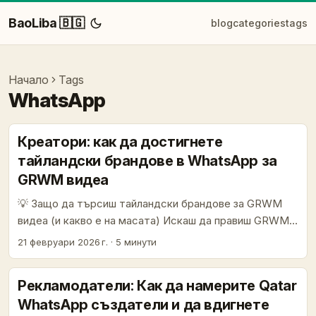
BaoLiba 🇧🇬
blog
categories
tags
Начало
Tags
WhatsApp
Креатори: как да достигнете
тайландски брандове в WhatsApp за
GRWM видеа
💡 Защо да търсиш тайландски брандове за GRWM
видеа (и какво е на масата) Искаш да правиш GRWM
(get ready with me) видеа — бързо, с настроение и
21 февруари 2026 г.
·
5 минути
силен продуктен фокус. Тайланд е горещ пазар:
брандове за грижа за кожата, lifestyle и hospitality
Рекламодатели: Как да намерите Qatar
инвестират в креатори, а агенции като GVN Marketing
WhatsApp създатели и да вдигнете
действат като локален мост между международни