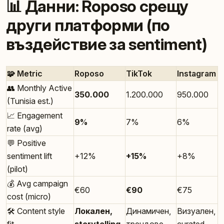
📊 Данни: Roposo срещу
други платформи (по
въздействие за sentiment)
🧩 Metric
Roposo
TikTok
Instagram
👥 Monthly Active
350.000
1.200.000
950.000
(Tunisia est.)
📈 Engagement
9%
7%
6%
rate (avg)
💬 Positive
sentiment lift
+12%
+15%
+8%
(pilot)
💰 Avg campaign
€60
€90
€75
cost (micro)
🛠️ Content style
Локален,
Динамичен,
Визуален,
fit
storytelling
трендове
curated