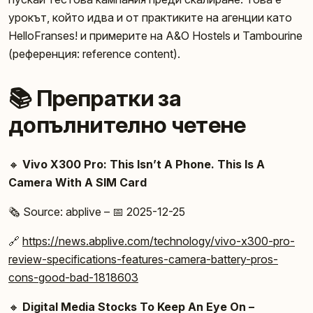
урокът, който идва и от практиките на агенции като
HelloFranses! и примерите на A&O Hostels и Tambourine
(референция: reference content).
📚 Препратки за
допълнително четене
🔸
Vivo X300 Pro: This Isn’t A Phone. This Is A
Camera With A SIM Card
🗞️ Source: abplive – 📅 2025-12-25
🔗
https://news.abplive.com/technology/vivo-x300-pro-
review-specifications-features-camera-battery-pros-
cons-good-bad-1818603
🔸
Digital Media Stocks To Keep An Eye On –