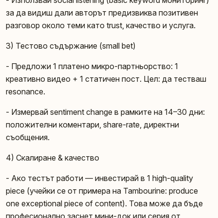
за да видиш дали авторът предизвиква позитивен
разговор около теми като trust, качество и услуга.
3) Тестово съдържание (small bet)
- Предложи 1 платено микро-партньорство: 1
креативно видео + 1 статичен пост. Цел: да тестваш
resonance.
- Измервай sentiment change в рамките на 14–30 дни:
положителни коментари, share-rate, директни
съобщения.
4) Скалиране & качество
- Ако тестът работи — инвестирай в 1 high-quality
piece (учейки се от примера на Tambourine: produce
one exceptional piece of content). Това може да бъде
професионално заснет мини-док или серия от