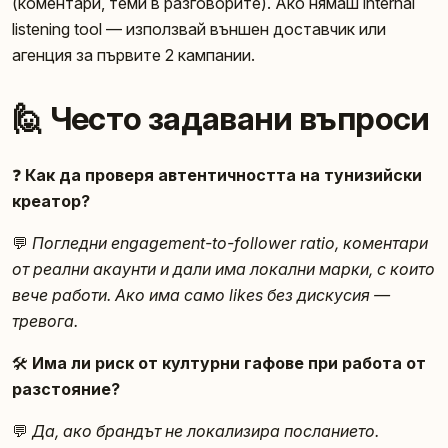
(коментари, теми в разговорите). Ако нямаш internal
listening tool — използвай външен доставчик или
агенция за първите 2 кампании.
🙋 Често задавани въпроси
❓
Как да проверя автентичността на тунизийски
креатор?
💬
Погледни engagement-to-follower ratio, коментари
от реални акаунти и дали има локални марки, с които
вече работи. Ако има само likes без дискусия —
тревога.
🛠️
Има ли риск от културни гафове при работа от
разстояние?
💬
Да, ако брандът не локализира посланието.