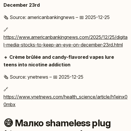
December 23rd
🗞️ Source: americanbankingnews – 📅 2025-12-25
🔗
https://www.americanbankingnews.com/2025/12/25/digita
l-media-stocks-to-keep-an-eye-on-december-23rd.html
🔸
Crème brûlée and candy-flavored vapes lure
teens into nicotine addiction
🗞️ Source: ynetnews – 📅 2025-12-25
🔗
https://www.ynetnews.com/health_science/article/h1einx0
0mbx
😅 Малко shameless plug