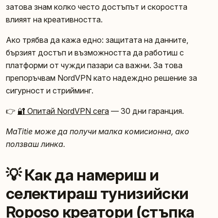
затова знам колко често достъпът и скоростта
влияят на креативността.
Ако трябва да кажа едно: защитата на данните,
бързият достъп и възможността да работиш с
платформи от чужди пазари са важни. За това
препоръчвам NordVPN като надеждно решение за
сигурност и стрийминг.
👉
🔐 Опитай NordVPN сега
— 30 дни гаранция.
MaTitie може да получи малка комисионна, ако
ползваш линка.
💡 Как да намериш и
селектираш тунизийски
Roposo креатори (стъпка