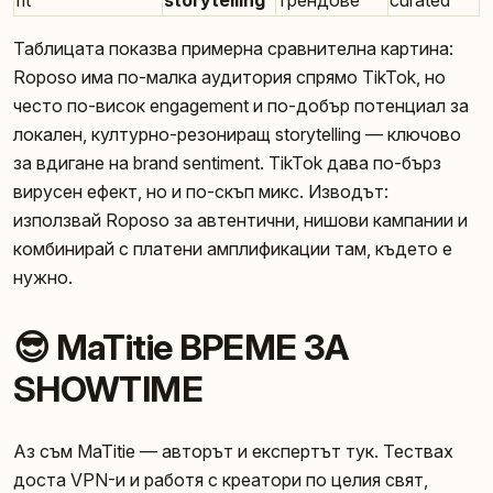
Таблицата показва примерна сравнителна картина:
Roposo има по-малка аудитория спрямо TikTok, но
често по-висок engagement и по-добър потенциал за
локален, културно-резониращ storytelling — ключово
за вдигане на brand sentiment. TikTok дава по-бърз
вирусен ефект, но и по-скъп микс. Изводът:
използвай Roposo за автентични, нишови кампании и
комбинирай с платени амплификации там, където е
нужно.
😎 MaTitie ВРЕМЕ ЗА
SHOWTIME
Аз съм MaTitie — авторът и експертът тук. Тествах
доста VPN-и и работя с креатори по целия свят,