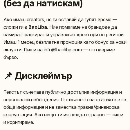
(без да натискам)
Ако имаш creators, не ги оставяй да губят време —
сложи ги в
BaoLiba
. Ние помагаме на брандове да
намират, ранкират и управляват креатори по региони.
Имаш 1 месец безплатна промоция като бонус за нови
акаунти. Пиши на
info@baoliba.com
— отговаряме
бързо.
📌 Дисклеймър
Текстът съчетава публично достъпна информация и
персонални наблюдения. Ползването на статията е за
обща информация и не замества правна/финансова
консултация. Ако нещо ти изглежда странно — пиши
и коригираме.