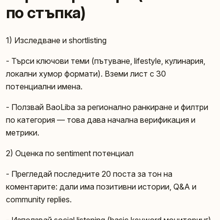
по стъпка)
1) Изследване и shortlisting
- Търси ключови теми (пътуване, lifestyle, кулинария,
локални хумор формати). Вземи лист с 30
потенциални имена.
- Ползвай BaoLiba за регионално ранкиране и филтри
по категория — това дава начална верификация и
метрики.
2) Оценка по sentiment потенциал
- Прегледай последните 20 поста за тон на
коментарите: дали има позитивни истории, Q&A и
community replies.
- Използвай social listening (basic keyword мониторинг)