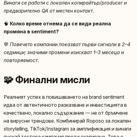
Винаги се работи с локален копирайтър/producer и
предварително QA от местен контакт.
🧠
Колко време отнема да се види реална
промяна в sentiment?
💬
Повечето кампании показват първи сигнали в 2–4
седмици; значими промени изискват 1–3 месеца и
повторяемост.
🧩 Финални мисли
Реалният успех в повишаването на brand sentiment
идва от автентичното разказване и инвестицията в
качествено, локално съдържание — не от бръмчене
на вирусни трендове. Комбинирай Roposo за локален
storytelling, TikTok/Instagram за амплификация и винаги
пускай тестова кампания преди скалиране. Това е