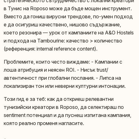
стратегическото сътрудничество с локални креатори
в Тунис на Roposo може да бъде мощен инструмент.
Вместо да гониш вирусни трендове, по-умен подход
е да осигуриш качествено, нишово съдържание,
което резонира — урок от кампаниите на A&O Hostels
и подхода на Tambourine: качество > количество
(референция: internal reference content).
Проблемите, които често виждаме: - Кампании с
лоша атрибуция и неясен ROI. - Нисък trust/
автентичност при глобални послания. - Липса на
локализиран тон или неверни културни интонации.
Този гид е за теб: как да откриеш релевантни
тунизийски креатори в Roposo, да селектираш по
sentiment потенциал и да пуснеш изпитана кампания,
която реално променя нагласите.