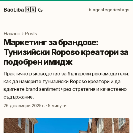
BaoLiba 🇧🇬
blog
categories
tags
Начало
Posts
Маркетинг за брандове:
Тунизийски Roposo креатори за
подобрен имидж
Практично ръководство за български рекламодатели:
как да намерите тунизийски Roposo креатори и да
вдигнете brand sentiment чрез стратегия и качествено
съдържание.
26 декември 2025 г.
·
5 минути